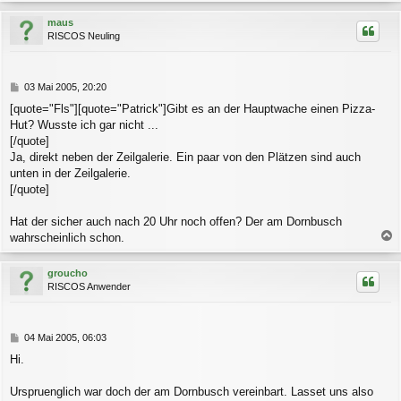
c
maus
h
RISCOS Neuling
o
b
e
n
B
03 Mai 2005, 20:20
e
[quote="Fls"][quote="Patrick"]Gibt es an der Hauptwache einen Pizza-
i
Hut? Wusste ich gar nicht ...
t
r
[/quote]
a
Ja, direkt neben der Zeilgalerie. Ein paar von den Plätzen sind auch
g
unten in der Zeilgalerie.
[/quote]
Hat der sicher auch nach 20 Uhr noch offen? Der am Dornbusch
wahrscheinlich schon.
a
c
groucho
h
RISCOS Anwender
o
b
e
n
B
04 Mai 2005, 06:03
e
Hi.
i
t
r
Urspruenglich war doch der am Dornbusch vereinbart. Lasset uns also