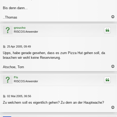
Bis denn dann...
..Thomas
a
c
groucho
h
RISCOS Anwender
o
b
e
n
B
25 Apr 2005, 09:49
e
Upps, habe gerade gesehen, dass es zum Pizza Hut gehen soll, da
i
brauchen wir wohl keine Reservierung.
t
r
a
Atschoe, Tom
g
a
c
Fls
h
RISCOS Anwender
o
b
e
n
B
02 Mai 2005, 06:56
e
Zu welchem soll es eigentlich gehen? Zu dem an der Hauptwache?
i
t
a
r
a
c