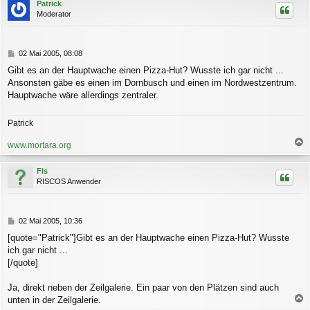
Patrick
g
h
Moderator
o
b
e
n
B
02 Mai 2005, 08:08
e
Gibt es an der Hauptwache einen Pizza-Hut? Wusste ich gar nicht ...
i
Ansonsten gäbe es einen im Dornbusch und einen im Nordwestzentrum.
t
r
Hauptwache wäre allerdings zentraler.
a
g
Patrick
www.mortara.org
a
c
Fls
h
RISCOS Anwender
o
b
e
n
B
02 Mai 2005, 10:36
e
[quote="Patrick"]Gibt es an der Hauptwache einen Pizza-Hut? Wusste
i
ich gar nicht ...
t
r
[/quote]
a
g
Ja, direkt neben der Zeilgalerie. Ein paar von den Plätzen sind auch
unten in der Zeilgalerie.
a