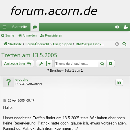
Startseite
ch
Suche
Anmelden
or
Registrieren
n
eg
S
ne
Startseite
Foren-Übersicht
en
Usergruppen
RMRost (in Frankfurt a.M.)
m
ist
u
llz
el
rie
Treffen am 13.5.2005
c
ug
de
re
Suche
Erweiter
Antworten
h
e
riff
n
n
7 Beiträge • Seite
1
von
1
groucho
RISCOS Anwender
B
25 Apr 2005, 09:47
e
Hallo.
i
t
r
Unser naechstes Treffen findet am 13.5.2005 statt. Wir haben aber noch
a
keine Reservierung. Patrick hatte doch, glaube ich, etwas vorgeschlagen.
g
Kannst du, Patrick, dich drum kuemmern...?