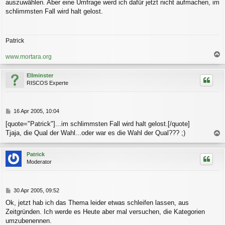
auszuwählen. Aber eine Umfrage werd ich dafür jetzt nicht aufmachen, im
t
r
schlimmsten Fall wird halt gelost.
a
g
Patrick
www.mortara.org
a
c
Ellminster
h
RISCOS Experte
o
b
e
n
B
16 Apr 2005, 10:04
e
[quote="Patrick"]...im schlimmsten Fall wird halt gelost.[/quote]
i
Tjaja, die Qual der Wahl...oder war es die Wahl der Qual??? ;)
t
a
r
a
c
Patrick
g
h
Moderator
o
b
e
n
B
30 Apr 2005, 09:52
e
Ok, jetzt hab ich das Thema leider etwas schleifen lassen, aus
i
Zeitgründen. Ich werde es Heute aber mal versuchen, die Kategorien
t
r
umzubenennen.