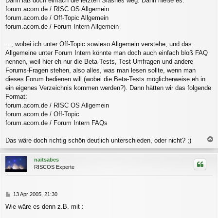
Dann laß doch einfach die letzten Slashes weg. Dann hieße es:
forum.acorn.de / RISC OS Allgemein
forum.acorn.de / Off-Topic Allgemein
forum.acorn.de / Forum Intern Allgemein
..., wobei ich unter Off-Topic sowieso Allgemein verstehe, und das
Allgemeine unter Forum Intern könnte man doch auch einfach bloß FAQ
nennen, weil hier eh nur die Beta-Tests, Test-Umfragen und andere
Forums-Fragen stehen, also alles, was man lesen sollte, wenn man
dieses Forum bedienen will (wobei die Beta-Tests möglicherweise eh in
ein eigenes Verzeichnis kommen werden?). Dann hätten wir das folgende
Format:
forum.acorn.de / RISC OS Allgemein
forum.acorn.de / Off-Topic
forum.acorn.de / Forum Intern FAQs
Das wäre doch richtig schön deutlich unterschieden, oder nicht? ;)
a
c
naitsabes
h
RISCOS Experte
o
b
e
n
B
13 Apr 2005, 21:30
e
Wie wäre es denn z.B. mit :
i
t