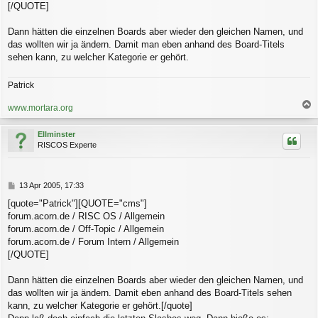
g
[/QUOTE]
Dann hätten die einzelnen Boards aber wieder den gleichen Namen, und
das wollten wir ja ändern. Damit man eben anhand des Board-Titels
sehen kann, zu welcher Kategorie er gehört.
Patrick
www.mortara.org
a
c
Ellminster
h
RISCOS Experte
o
b
e
n
B
13 Apr 2005, 17:33
e
[quote="Patrick"][QUOTE="cms"]
i
forum.acorn.de / RISC OS / Allgemein
t
r
forum.acorn.de / Off-Topic / Allgemein
a
forum.acorn.de / Forum Intern / Allgemein
g
[/QUOTE]
Dann hätten die einzelnen Boards aber wieder den gleichen Namen, und
das wollten wir ja ändern. Damit eben anhand des Board-Titels sehen
kann, zu welcher Kategorie er gehört.[/quote]