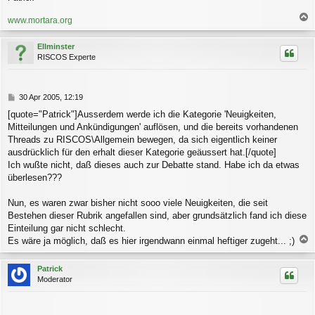
www.mortara.org
a
c
Ellminster
h
RISCOS Experte
o
b
e
n
B
30 Apr 2005, 12:19
e
[quote="Patrick"]Ausserdem werde ich die Kategorie 'Neuigkeiten,
i
Mitteilungen und Ankündigungen' auflösen, und die bereits vorhandenen
t
r
Threads zu RISCOS\Allgemein bewegen, da sich eigentlich keiner
a
ausdrücklich für den erhalt dieser Kategorie geäussert hat.[/quote]
g
Ich wußte nicht, daß dieses auch zur Debatte stand. Habe ich da etwas
überlesen???
Nun, es waren zwar bisher nicht sooo viele Neuigkeiten, die seit
Bestehen dieser Rubrik angefallen sind, aber grundsätzlich fand ich diese
Einteilung gar nicht schlecht.
Es wäre ja möglich, daß es hier irgendwann einmal heftiger zugeht... ;)
a
c
Patrick
h
Moderator
o
b
e