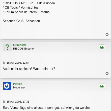
r
/ RISC OS / RISC OS Diskussionen
a
/ Off-Topic / Vermischtes
g
/ Forum Acorn.de Intern / Interna .
Schönen Gruß, Sebastian
a
c
Ellminster
h
RISCOS Experte
o
b
e
n
B
15 Apr 2005, 12:54
e
Auch nicht schlecht! Was meint Ihr?
i
t
a
r
a
c
Patrick
g
h
Moderator
o
b
e
n
B
15 Apr 2005, 17:31
e
Eure Vorschläge sind allesamt sehr gut, schwierig da welche
i