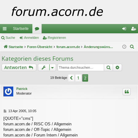
Startseite
ch
Suche
Anmelden
or
Registrieren
n
eg
S
ne
Startseite
Foren-Übersicht
en
forum.acorn.de
Änderungswünsche / -Vorschläge
m
ist
u
llz
el
rie
Kategorien dieses Forums
c
ug
de
re
Suche
Erweiter
Antworten
h
e
riff
n
n
1
Vorherige
2
19 Beiträge
Patrick
Moderator
B
13 Apr 2005, 10:05
e
[QUOTE="cms"]
i
forum.acorn.de / RISC OS / Allgemein
t
r
forum.acorn.de / Off-Topic / Allgemein
a
forum.acorn.de / Forum Intern / Allgemein