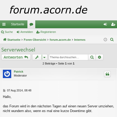
Startseite
ch
Suche
Anmelden
or
Registrieren
n
eg
S
ne
Startseite
Foren-Übersicht
en
forum.acorn.de
Internes
m
ist
u
llz
el
rie
Serverwechsel
c
ug
de
re
Suche
Erweiter
Antworten
h
e
riff
n
n
2 Beiträge • Seite
1
von
1
Patrick
Moderator
B
07 Aug 2014, 08:48
e
Hallo,
i
t
r
das Forum wird in den nächsten Tagen auf einen neuen Server umziehen,
a
nicht wundern also, wenn es mal eine kurze Downtime gibt.
g