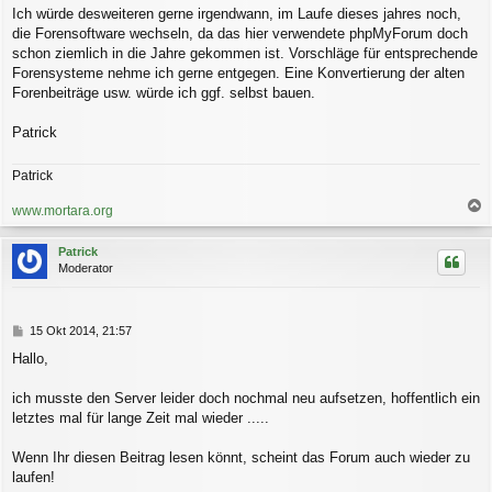
Ich würde desweiteren gerne irgendwann, im Laufe dieses jahres noch,
die Forensoftware wechseln, da das hier verwendete phpMyForum doch
schon ziemlich in die Jahre gekommen ist. Vorschläge für entsprechende
Forensysteme nehme ich gerne entgegen. Eine Konvertierung der alten
Forenbeiträge usw. würde ich ggf. selbst bauen.
Patrick
Patrick
www.mortara.org
a
c
Patrick
h
Moderator
o
b
e
n
B
15 Okt 2014, 21:57
e
Hallo,
i
t
r
ich musste den Server leider doch nochmal neu aufsetzen, hoffentlich ein
a
letztes mal für lange Zeit mal wieder .....
g
Wenn Ihr diesen Beitrag lesen könnt, scheint das Forum auch wieder zu
laufen!