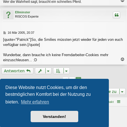
Wer die Wahrheit sagt, braucht ein schnelles Pferd.
a
c
Ellminster
h
RISCOS Experte
o
b
e
n
B
16 Mär 2005, 20:37
e
[quote="Patrick"]So, die Smilies müssten jetzt wieder für jeden von euch
i
verfügbar sein.[/quote]
t
r
a
Wunderbar, dann brauche ich keine Fremdarbeiter-Cookies mehr
g
einzuschleusen... :D
a
c
Antworten
h
o
1
Vorherige
2
13 Beiträge
b
e
Diese Website nutzt Cookies, um dir den
Gehe zu
n
bestmöglichen Komfort bei der Nutzung zu
bieten.
Mehr erfahren
Startseite
Foren-Übersicht
Kontakt
Powered by
phpBB
® Forum Software © phpBB Limited
Verstanden!
Style von
Arty
- phpBB 3.3 von MrGaby
Deutsche Übersetzung durch
phpBB.de
Datenschutz
|
Nutzungsbedingungen