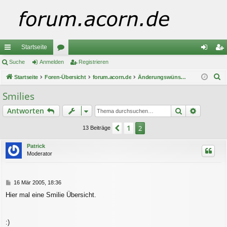
Startseite
ch
Suche
Anmelden
or
Registrieren
n
eg
S
ne
Startseite
Foren-Übersicht
en
forum.acorn.de
Änderungswünsche / -Vorschläge
m
ist
u
llz
el
rie
Smilies
c
ug
de
re
Suche
Erweiter
Antworten
h
e
riff
n
n
1
Vorherige
2
13 Beiträge
Patrick
Moderator
B
16 Mär 2005, 18:36
e
Hier mal eine Smilie Übersicht.
i
t
r
a
:)