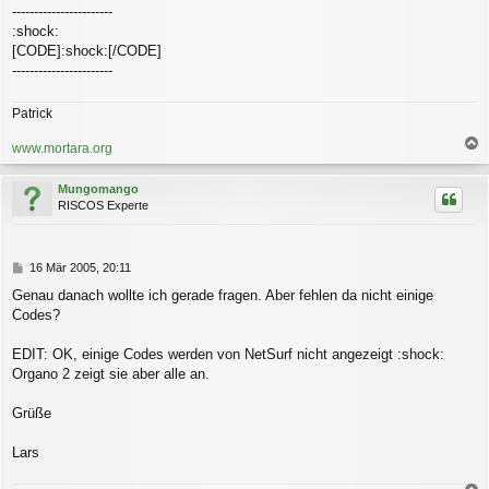
-----------------------
:shock:
[CODE]:shock:[/CODE]
-----------------------
Patrick
www.mortara.org
a
c
Mungomango
h
RISCOS Experte
o
b
e
n
B
16 Mär 2005, 20:11
e
Genau danach wollte ich gerade fragen. Aber fehlen da nicht einige
i
Codes?
t
r
a
EDIT: OK, einige Codes werden von NetSurf nicht angezeigt :shock:
g
Organo 2 zeigt sie aber alle an.
Grüße
Lars