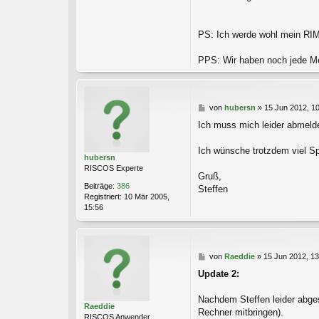
PS: Ich werde wohl mein RIM
PPS: Wir haben noch jede Me
B
von
hubersn
»
15 Jun 2012, 1
e
Ich muss mich leider abmel
i
t
r
Ich wünsche trotzdem viel S
hubersn
a
RISCOS Experte
g
Gruß,
Beiträge:
386
Steffen
Registriert:
10 Mär 2005,
15:56
B
von
Raeddie
»
15 Jun 2012, 13
e
Update 2:
i
t
r
Nachdem Steffen leider abges
Raeddie
a
Rechner mitbringen).
RISCOS Anwender