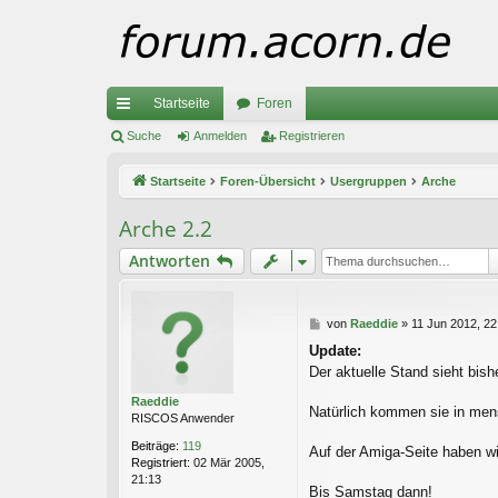
Startseite
Foren
ch
Suche
Anmelden
Registrieren
ne
Startseite
Foren-Übersicht
Usergruppen
Arche
llz
Arche 2.2
ug
Antworten
riff
B
von
Raeddie
»
11 Jun 2012, 22
e
Update:
i
Der aktuelle Stand sieht bis
t
r
Raeddie
a
Natürlich kommen sie in mens
RISCOS Anwender
g
Beiträge:
119
Auf der Amiga-Seite haben w
Registriert:
02 Mär 2005,
21:13
Bis Samstag dann!