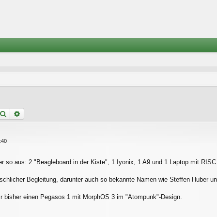
Suche
Erweiterte Suche
:40
her so aus: 2 "Beagleboard in der Kiste", 1 Iyonix, 1 A9 und 1 Laptop mit RI
chlicher Begleitung, darunter auch so bekannte Namen wie Steffen Huber und
ir bisher einen Pegasos 1 mit MorphOS 3 im "Atompunk"-Design.