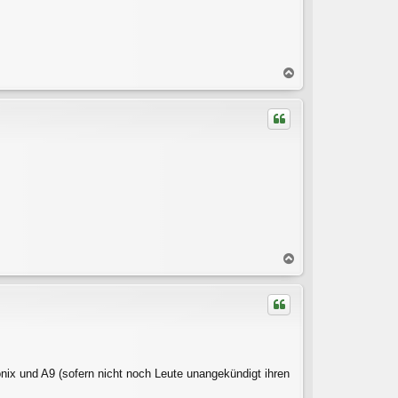
N
a
c
h
o
b
e
n
N
a
c
h
o
b
e
n
nix und A9 (sofern nicht noch Leute unangekündigt ihren