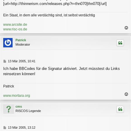
[url=http://thinnerism.com/releases.php?r=thn070]thn070[/url]
Ein Staat, in dem alle verdächtig sind, ist selbst verdächtig
www.arcsite.de
www.risc-os.de
a
c
Patrick
h
Moderator
o
b
e
n
B
13 Mär 2005, 10:41
e
Ich habe BBCodes für die Signatur aktiviert. Jetzt müsstest du Links
i
reinsetzen können!
t
r
a
Patrick
g
www.mortara.org
a
c
cms
h
RISCOS Legende
o
b
e
n
B
13 Mär 2005, 13:12