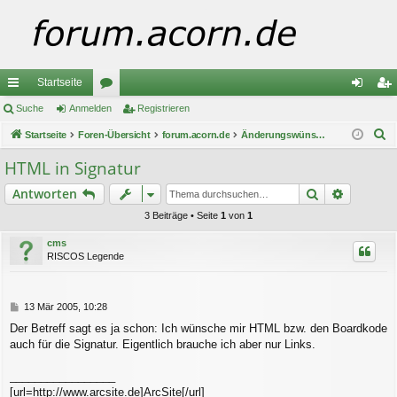
Startseite
ch
Suche
Anmelden
or
Registrieren
n
eg
S
ne
Startseite
Foren-Übersicht
en
forum.acorn.de
Änderungswünsche / -Vorschläge
m
ist
u
llz
el
rie
HTML in Signatur
c
ug
de
re
Suche
Erweiter
Antworten
h
e
riff
n
n
3 Beiträge • Seite
1
von
1
cms
RISCOS Legende
B
13 Mär 2005, 10:28
e
Der Betreff sagt es ja schon: Ich wünsche mir HTML bzw. den Boardkode
i
auch für die Signatur. Eigentlich brauche ich aber nur Links.
t
r
a
_________________
g
[url=http://www.arcsite.de]ArcSite[/url]