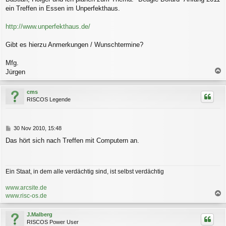
a
ein Treffen in Essen im Unperfekthaus.
g
http://www.unperfekthaus.de/
Gibt es hierzu Anmerkungen / Wunschtermine?
Mfg.
Jürgen
a
c
cms
h
RISCOS Legende
o
b
e
n
B
30 Nov 2010, 15:48
e
Das hört sich nach Treffen mit Computern an.
i
t
r
a
Ein Staat, in dem alle verdächtig sind, ist selbst verdächtig
g
www.arcsite.de
www.risc-os.de
a
c
J.Malberg
h
RISCOS Power User
o