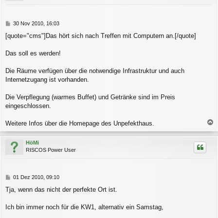
b
e
n
B
30 Nov 2010, 16:03
e
[quote="cms"]Das hört sich nach Treffen mit Computern an.[/quote]
i
t
r
Das soll es werden!
a
g
Die Räume verfügen über die notwendige Infrastruktur und auch
Internetzugang ist vorhanden.
Die Verpflegung (warmes Buffet) und Getränke sind im Preis
eingeschlossen.
Weitere Infos über die Homepage des Unpefekthaus.
a
c
HöMi
h
RISCOS Power User
o
b
e
n
B
01 Dez 2010, 09:10
e
Tja, wenn das nicht der perfekte Ort ist.
i
t
r
Ich bin immer noch für die KW1, alternativ ein Samstag,
a