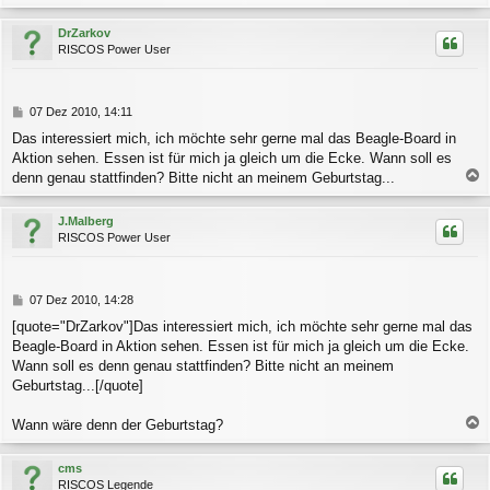
a
c
DrZarkov
h
RISCOS Power User
o
b
e
n
B
07 Dez 2010, 14:11
e
Das interessiert mich, ich möchte sehr gerne mal das Beagle-Board in
i
Aktion sehen. Essen ist für mich ja gleich um die Ecke. Wann soll es
t
r
denn genau stattfinden? Bitte nicht an meinem Geburtstag...
a
a
g
c
J.Malberg
h
RISCOS Power User
o
b
e
n
B
07 Dez 2010, 14:28
e
[quote="DrZarkov"]Das interessiert mich, ich möchte sehr gerne mal das
i
Beagle-Board in Aktion sehen. Essen ist für mich ja gleich um die Ecke.
t
r
Wann soll es denn genau stattfinden? Bitte nicht an meinem
a
Geburtstag...[/quote]
g
Wann wäre denn der Geburtstag?
a
c
cms
h
RISCOS Legende