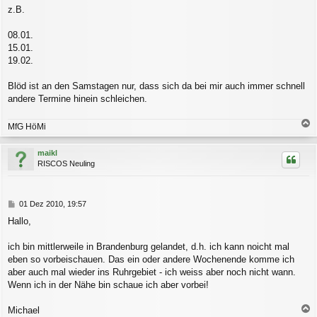
g
z.B.
08.01.
15.01.
19.02.
Blöd ist an den Samstagen nur, dass sich da bei mir auch immer schnell
andere Termine hinein schleichen.
MfG HöMi
a
c
maikl
h
RISCOS Neuling
o
b
e
n
B
01 Dez 2010, 19:57
e
Hallo,
i
t
r
ich bin mittlerweile in Brandenburg gelandet, d.h. ich kann noicht mal
a
eben so vorbeischauen. Das ein oder andere Wochenende komme ich
g
aber auch mal wieder ins Ruhrgebiet - ich weiss aber noch nicht wann.
Wenn ich in der Nähe bin schaue ich aber vorbei!
Michael