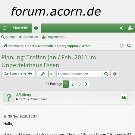
Startseite
ch
Suche
Anmelden
or
Registrieren
n
eg
S
ne
Startseite
Foren-Übersicht
en
Usergruppen
Arche
m
ist
u
llz
el
rie
Planung: Treffen Jan./.Feb. 2011 im
c
Unperfekthaus Essen
ug
de
re
h
e
Suche
Erweiter
Antworten
riff
n
n
2
3
1
Nächste
21 Beiträge
J.Malberg
RISCOS Power User
B
30 Nov 2010, 15:37
e
Hallo,
i
t
r
Bastian, Holger und ich planen zum Thema: "Beagle Borard" Anfang 2011