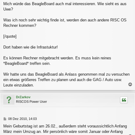
r
Mich würde das BeagleBoard auch mal interessieren. Wie sieht es aus
a
Uwe?
g
Was ich noch sehr wichtig finde ist, werden den auch andere RISC OS
Rechner kommen?
[/quote]
Dort haben wie die Infrastuktur!
Es können Rechner mitgebracht werden. Es muss kein reines
*BeagleBoard* treffen sein.
Wir hatte uns das BeagleBoard als Anlass genommen mal zu versuchen
ein etwas größeres Treffen zu planen und auch die GAG / Auto usw.
Leute einzuladen.
a
c
DrZarkov
h
RISCOS Power User
o
b
e
n
B
08 Dez 2010, 14:03
e
Mein Geburtstag ist am 26.02., außerdem steht voraussichtlich Anfang
i
März mein Umzug an. Mir persönlich wäre somit Januar oder Anfang
t