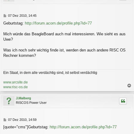
o
b
e
n
B
07 Dez 2010, 14:45
e
Geburtstag:
http://forum.acorn.de/profile.php?id=77
i
t
r
Mich würde das BeagleBoard auch mal interessieren. Wie sieht es aus
a
Uwe?
g
Was ich noch sehr wichtig finde ist, werden den auch andere RISC OS
Rechner kommen?
Ein Staat, in dem alle verdächtig sind, ist selbst verdächtig
www.arcsite.de
www.risc-os.de
a
c
J.Malberg
h
RISCOS Power User
o
b
e
n
B
07 Dez 2010, 14:59
e
[quote="cms"]Geburtstag:
http://forum.acorn.de/profile.php?id=77
i
t