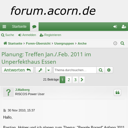
Startseite
ch
Suche
Anmelden
or
Registrieren
n
eg
S
ne
Startseite
Foren-Übersicht
en
Usergruppen
Arche
m
ist
u
llz
el
rie
Planung: Treffen Jan./.Feb. 2011 im
c
Unperfekthaus Essen
ug
de
re
h
e
Suche
Erweiter
Antworten
riff
n
n
2
3
1
Nächste
21 Beiträge
J.Malberg
RISCOS Power User
B
30 Nov 2010, 15:37
e
Hallo,
i
t
r
Bastian, Holger und ich planen zum Thema: "Beagle Borard" Anfang 2011