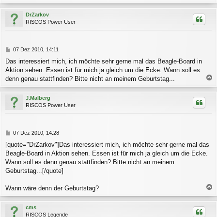
a
c
DrZarkov
h
RISCOS Power User
o
b
e
n
B
07 Dez 2010, 14:11
e
Das interessiert mich, ich möchte sehr gerne mal das Beagle-Board in
i
Aktion sehen. Essen ist für mich ja gleich um die Ecke. Wann soll es
t
r
denn genau stattfinden? Bitte nicht an meinem Geburtstag...
a
a
g
c
J.Malberg
h
RISCOS Power User
o
b
e
n
B
07 Dez 2010, 14:28
e
[quote="DrZarkov"]Das interessiert mich, ich möchte sehr gerne mal das
i
Beagle-Board in Aktion sehen. Essen ist für mich ja gleich um die Ecke.
t
r
Wann soll es denn genau stattfinden? Bitte nicht an meinem
a
Geburtstag...[/quote]
g
Wann wäre denn der Geburtstag?
a
c
cms
h
RISCOS Legende