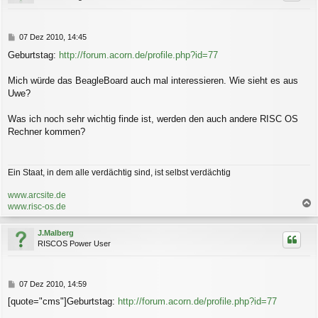
o
b
e
n
B
07 Dez 2010, 14:45
e
Geburtstag:
http://forum.acorn.de/profile.php?id=77
i
t
r
Mich würde das BeagleBoard auch mal interessieren. Wie sieht es aus
a
Uwe?
g
Was ich noch sehr wichtig finde ist, werden den auch andere RISC OS
Rechner kommen?
Ein Staat, in dem alle verdächtig sind, ist selbst verdächtig
www.arcsite.de
www.risc-os.de
a
c
J.Malberg
h
RISCOS Power User
o
b
e
n
B
07 Dez 2010, 14:59
e
[quote="cms"]Geburtstag:
http://forum.acorn.de/profile.php?id=77
i
t