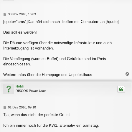
b
e
n
B
30 Nov 2010, 16:03
e
[quote="cms"]Das hört sich nach Treffen mit Computern an.[/quote]
i
t
r
Das soll es werden!
a
g
Die Räume verfügen über die notwendige Infrastruktur und auch
Internetzugang ist vorhanden.
Die Verpflegung (warmes Buffet) und Getränke sind im Preis
eingeschlossen.
Weitere Infos über die Homepage des Unpefekthaus.
a
c
HöMi
h
RISCOS Power User
o
b
e
n
B
01 Dez 2010, 09:10
e
Tja, wenn das nicht der perfekte Ort ist.
i
t
r
Ich bin immer noch für die KW1, alternativ ein Samstag,
a