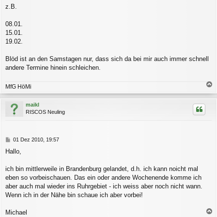
g
z.B.
08.01.
15.01.
19.02.
Blöd ist an den Samstagen nur, dass sich da bei mir auch immer schnell
andere Termine hinein schleichen.
MfG HöMi
a
c
maikl
h
RISCOS Neuling
o
b
e
n
B
01 Dez 2010, 19:57
e
Hallo,
i
t
r
ich bin mittlerweile in Brandenburg gelandet, d.h. ich kann noicht mal
a
eben so vorbeischauen. Das ein oder andere Wochenende komme ich
g
aber auch mal wieder ins Ruhrgebiet - ich weiss aber noch nicht wann.
Wenn ich in der Nähe bin schaue ich aber vorbei!
Michael