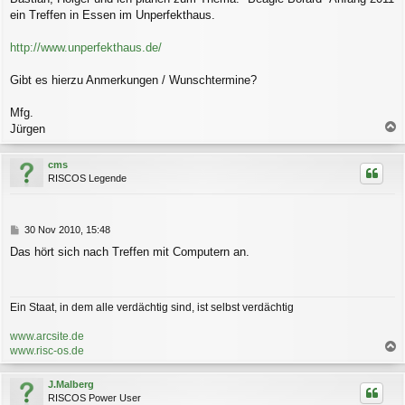
a
ein Treffen in Essen im Unperfekthaus.
g
http://www.unperfekthaus.de/
Gibt es hierzu Anmerkungen / Wunschtermine?
Mfg.
Jürgen
a
c
cms
h
RISCOS Legende
o
b
e
n
B
30 Nov 2010, 15:48
e
Das hört sich nach Treffen mit Computern an.
i
t
r
a
Ein Staat, in dem alle verdächtig sind, ist selbst verdächtig
g
www.arcsite.de
www.risc-os.de
a
c
J.Malberg
h
RISCOS Power User
o