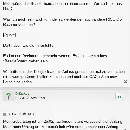
r
Mich würde das BeagleBoard auch mal interessieren. Wie sieht es aus
a
Uwe?
g
Was ich noch sehr wichtig finde ist, werden den auch andere RISC OS
Rechner kommen?
[/quote]
Dort haben wie die Infrastuktur!
Es können Rechner mitgebracht werden. Es muss kein reines
*BeagleBoard* treffen sein.
Wir hatte uns das BeagleBoard als Anlass genommen mal zu versuchen
ein etwas größeres Treffen zu planen und auch die GAG / Auto usw.
Leute einzuladen.
a
c
DrZarkov
h
RISCOS Power User
o
b
e
n
B
08 Dez 2010, 14:03
e
Mein Geburtstag ist am 26.02., außerdem steht voraussichtlich Anfang
i
März mein Umzug an. Mir persönlich wäre somit Januar oder Anfang
t