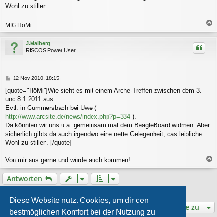
Wohl zu stillen.
MfG HöMi
a
c
J.Malberg
h
RISCOS Power User
o
b
e
n
B
12 Nov 2010, 18:15
e
[quote="HöMi"]Wie sieht es mit einem Arche-Treffen zwischen dem 3.
i
und 8.1.2011 aus.
t
r
Evtl. in Gummersbach bei Uwe (
a
http://www.arcsite.de/news/index.php?p=334
).
g
Da könnten wir uns u.a. gemeinsam mal dem BeagleBoard widmen. Aber
sicherlich gibts da auch irgendwo eine nette Gelegenheit, das leibliche
Wohl zu stillen. [/quote]
Von mir aus gerne und würde auch kommen!
a
c
Antworten
h
o
2 Beiträge • Seite
1
von
1
b
Diese Website nutzt Cookies, um dir den
e
Gehe zu
bestmöglichen Komfort bei der Nutzung zu
n