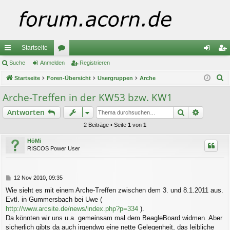
Startseite
ch
Suche
Anmelden
or
Registrieren
n
eg
S
ne
Startseite
Foren-Übersicht
en
Usergruppen
Arche
m
ist
u
llz
el
rie
Arche-Treffen in der KW53 bzw. KW1
c
ug
de
re
Suche
Erweiter
Antworten
h
e
riff
n
n
2 Beiträge • Seite
1
von
1
HöMi
RISCOS Power User
B
12 Nov 2010, 09:35
e
Wie sieht es mit einem Arche-Treffen zwischen dem 3. und 8.1.2011 aus.
i
Evtl. in Gummersbach bei Uwe (
t
r
http://www.arcsite.de/news/index.php?p=334
).
a
Da könnten wir uns u.a. gemeinsam mal dem BeagleBoard widmen. Aber
g
sicherlich gibts da auch irgendwo eine nette Gelegenheit, das leibliche