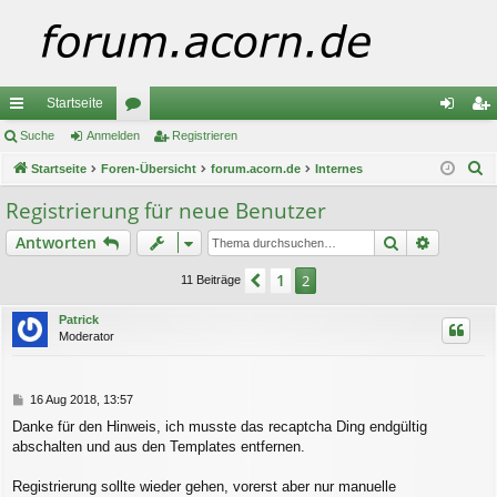
Startseite
ch
Suche
Anmelden
or
Registrieren
n
eg
S
ne
Startseite
Foren-Übersicht
en
forum.acorn.de
Internes
m
ist
u
llz
el
rie
Registrierung für neue Benutzer
c
ug
de
re
Suche
Erweiter
Antworten
h
e
riff
n
n
1
Vorherige
2
11 Beiträge
Patrick
Moderator
B
16 Aug 2018, 13:57
e
Danke für den Hinweis, ich musste das recaptcha Ding endgültig
i
abschalten und aus den Templates entfernen.
t
r
a
Registrierung sollte wieder gehen, vorerst aber nur manuelle