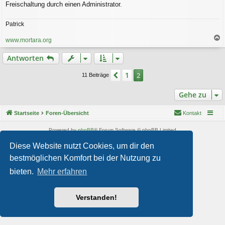
g
Freischaltung durch einen Administrator.
Patrick
www.mortara.org
a
c
Antworten
h
o
1
Vorherige
2
11 Beiträge
b
e
Gehe zu
n
Startseite
Foren-Übersicht
Kontakt
Powered by
phpBB
® Forum Software © phpBB Limited
Style von
Arty
- phpBB 3.3 von MrGaby
Diese Website nutzt Cookies, um dir den
Deutsche Übersetzung durch
phpBB.de
bestmöglichen Komfort bei der Nutzung zu
Datenschutz
|
Nutzungsbedingungen
bieten.
Mehr erfahren
Verstanden!