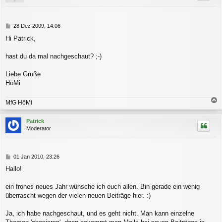
o
b
e
n
B
28 Dez 2009, 14:06
e
Hi Patrick,
i
t
r
hast du da mal nachgeschaut? ;-)
a
g
Liebe Grüße
HöMi
MfG HöMi
a
c
Patrick
h
Moderator
o
b
e
n
B
01 Jan 2010, 23:26
e
Hallo!
i
t
r
ein frohes neues Jahr wünsche ich euch allen. Bin gerade ein wenig
a
überrascht wegen der vielen neuen Beiträge hier. :)
g
Ja, ich habe nachgeschaut, und es geht nicht. Man kann einzelne