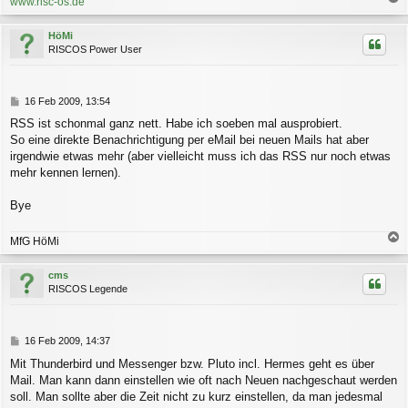
www.risc-os.de
a
c
HöMi
h
RISCOS Power User
o
b
e
n
B
16 Feb 2009, 13:54
e
RSS ist schonmal ganz nett. Habe ich soeben mal ausprobiert.
i
So eine direkte Benachrichtigung per eMail bei neuen Mails hat aber
t
r
irgendwie etwas mehr (aber vielleicht muss ich das RSS nur noch etwas
a
mehr kennen lernen).
g
Bye
MfG HöMi
a
c
cms
h
RISCOS Legende
o
b
e
n
B
16 Feb 2009, 14:37
e
Mit Thunderbird und Messenger bzw. Pluto incl. Hermes geht es über
i
Mail. Man kann dann einstellen wie oft nach Neuen nachgeschaut werden
t
r
soll. Man sollte aber die Zeit nicht zu kurz einstellen, da man jedesmal