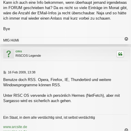
g
Kann ich auch eine Info bekommen, wenn überhaupt jemand irgendetwas
im FORUM geschrieben hat? Da es nicht so viele Einträge im Monat gibt,
wäre die Anzahl der EMail-Infos ja recht überschaubar. Naja und so hätte
ich immer mal wieder einen Anlass mal kurz vorbei zu schauen.
Bye
MfG HöMi
a
c
cms
h
RISCOS Legende
o
b
e
n
B
16 Feb 2009, 13:38
e
Benutze doch RSS. Opera, Firefox, IE, Thunderbird und weitere
i
Windowsprogramme können RSS.
t
r
a
Unter RISC OS vervende ich persönlich Hermes (NetFetch), aber mit
g
Sargasso wird es sicherlich auch gehen.
Ein Staat, in dem alle verdächtig sind, ist selbst verdächtig
www.arcsite.de