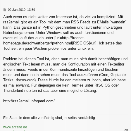
e
n
B
02 Jan 2010, 13:59
e
Auch wenn es nicht weiter von Interesse ist, da viel zu kompliziert: Mit
i
rss2email gibt es ein Tool mit dem man RSS Feeds zu EMails "wandeln"
t
r
kann. Das ganze ist in Python geschrieben und läuft unter linuxartigen
a
Betriebssystemen. Unter Windows soll es auch funktionieren und
g
eventuell läuft das auch unter [url=http://freenet-
homepage.de/schwertberger/python.html]RISC OS[/url]. Ich setze das
Tool seit ein paar Wochen problemlos unter Linux ein.
Problem bei diesen Tool ist, dass man muss sich damit beschäftigen und
englischen Text lesen muss, man die Konfiguration mit einen Texteditor
ändern muss, Feeds in der Kommandozeile hinzufügen und löschen
muss und dann noch sehen muss das Tool auszuführen (Cron, Geplante
Tasks, riscos-cron). Diese Hürde ist den meisten zu hoch, aber ich habe
es mal erwähnt. Für diejenigen die kein Hermes unter RISC OS oder
Thunderbird nutzten ist das aber eine mögliche Lösung.
http://rss2email.infogami.com/
Ein Staat, in dem alle verdächtig sind, ist selbst verdächtig
www.arcsite.de