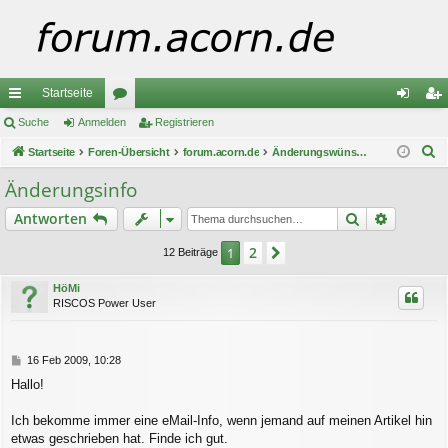
Startseite
ch
Suche
Anmelden
or
Registrieren
n
eg
S
ne
Startseite
Foren-Übersicht
en
forum.acorn.de
Änderungswünsche / -Vorschläge
m
ist
u
llz
el
rie
Änderungsinfo
c
ug
de
re
Suche
Erweiter
Antworten
h
e
riff
n
n
2
1
Nächste
12 Beiträge
HöMi
RISCOS Power User
B
16 Feb 2009, 10:28
e
Hallo!
i
t
r
Ich bekomme immer eine eMail-Info, wenn jemand auf meinen Artikel hin
a
etwas geschrieben hat. Finde ich gut.