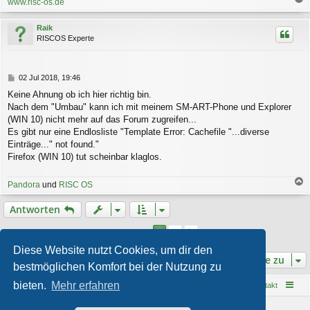
www.risc-os.de
a
c
Raik
h
RISCOS Experte
o
b
e
n
B
02 Jul 2018, 19:46
e
Keine Ahnung ob ich hier richtig bin.
i
Nach dem "Umbau" kann ich mit meinem SM-ART-Phone und Explorer
t
r
(WIN 10) nicht mehr auf das Forum zugreifen...
a
Es gibt nur eine Endlosliste "Template Error: Cachefile "...diverse
g
Einträge..." not found."
Firefox (WIN 10) tut scheinbar klaglos.
Pandora
und
RISC OS
a
c
Antworten
h
o
2
1
Nächste
12 Beiträge
b
e
Diese Website nutzt Cookies, um dir den
Gehe zu
n
bestmöglichen Komfort bei der Nutzung zu
bieten.
Mehr erfahren
Startseite
Foren-Übersicht
Kontakt
Powered by
phpBB
® Forum Software © phpBB Limited