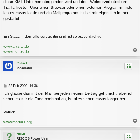
a
diese XML Datei heruntergeladen wird und dem Webserverbetreibern
g
Traffic kostet. Über einen Browser oder einen externen Programm finde
ich es etwas lästig und ein Mailprogramm ist bei mir eigentlich immer
gestartet.
Ein Staat, in dem alle verdächtig sind, ist selbst verdächtig
www.arcsite.de
www.risc-os.de
a
c
Patrick
h
Moderator
o
b
e
n
B
22 Feb 2009, 16:36
e
Ich glaube das mit der Mail bei jeden neuem Beitrag geht nicht, aber ich
i
schau es mir die Tage nochmal an, ist alles schon etwas länger her ......
t
r
a
Patrick
g
www.mortara.org
a
c
HöMi
h
RISCOS Power User