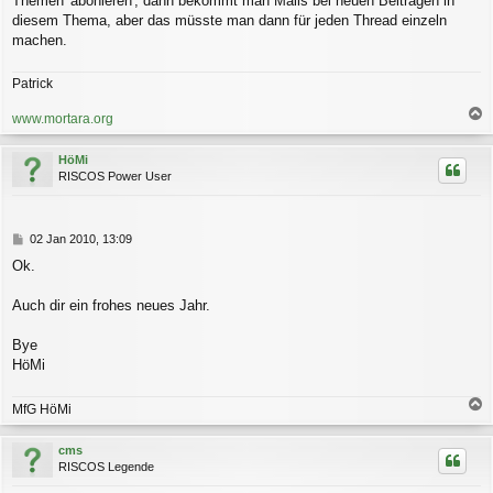
Themen 'abonieren', dann bekommt man Mails bei neuen Beiträgen in
diesem Thema, aber das müsste man dann für jeden Thread einzeln
machen.
Patrick
www.mortara.org
a
c
HöMi
h
RISCOS Power User
o
b
e
n
B
02 Jan 2010, 13:09
e
Ok.
i
t
r
Auch dir ein frohes neues Jahr.
a
g
Bye
HöMi
MfG HöMi
a
c
cms
h
RISCOS Legende
o
b