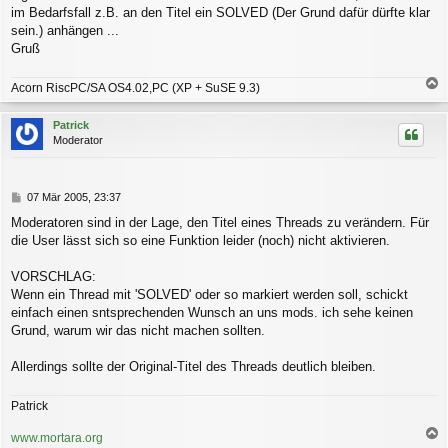
im Bedarfsfall z.B. an den Titel ein SOLVED (Der Grund dafür dürfte klar
sein.) anhängen ...
Gruß
Acorn RiscPC/SA OS4.02,PC (XP + SuSE 9.3)
a
c
Patrick
h
Moderator
o
b
e
n
B
07 Mär 2005, 23:37
e
Moderatoren sind in der Lage, den Titel eines Threads zu verändern. Für
i
die User lässt sich so eine Funktion leider (noch) nicht aktivieren.
t
r
a
VORSCHLAG:
g
Wenn ein Thread mit 'SOLVED' oder so markiert werden soll, schickt
einfach einen sntsprechenden Wunsch an uns mods. ich sehe keinen
Grund, warum wir das nicht machen sollten.
Allerdings sollte der Original-Titel des Threads deutlich bleiben.
Patrick
www.mortara.org