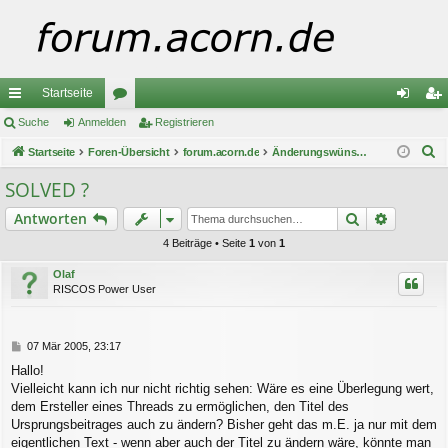
Startseite
ch
Suche
Anmelden
or
Registrieren
n
eg
S
ne
Startseite
Foren-Übersicht
en
forum.acorn.de
Änderungswünsche / -Vorschläge
m
ist
u
llz
el
rie
SOLVED ?
c
ug
de
re
Suche
Erweiter
Antworten
h
e
riff
n
n
4 Beiträge • Seite
1
von
1
Olaf
RISCOS Power User
B
07 Mär 2005, 23:17
e
Hallo!
i
Vielleicht kann ich nur nicht richtig sehen: Wäre es eine Überlegung wert,
t
r
dem Ersteller eines Threads zu ermöglichen, den Titel des
a
Ursprungsbeitrages auch zu ändern? Bisher geht das m.E. ja nur mit dem
g
eigentlichen Text - wenn aber auch der Titel zu ändern wäre, könnte man