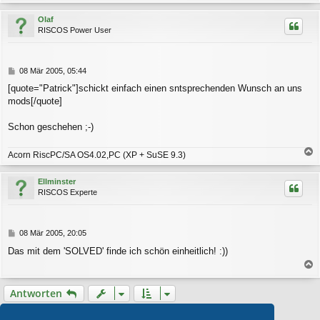
a
c
Olaf
h
RISCOS Power User
o
b
e
n
B
08 Mär 2005, 05:44
e
[quote="Patrick"]schickt einfach einen sntsprechenden Wunsch an uns
i
mods[/quote]
t
r
a
Schon geschehen ;-)
g
Acorn RiscPC/SA OS4.02,PC (XP + SuSE 9.3)
a
c
Ellminster
h
RISCOS Experte
o
b
e
n
B
08 Mär 2005, 20:05
e
Das mit dem 'SOLVED' finde ich schön einheitlich! :))
i
t
a
r
a
c
Antworten
g
h
o
4 Beiträge • Seite
1
von
1