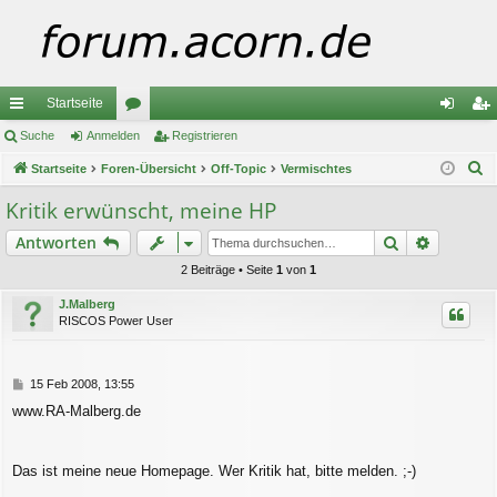
Startseite
ch
Suche
Anmelden
or
Registrieren
n
eg
S
ne
Startseite
Foren-Übersicht
en
Off-Topic
Vermischtes
m
ist
u
llz
el
rie
Kritik erwünscht, meine HP
c
ug
de
re
Suche
Erweiter
Antworten
h
e
riff
n
n
2 Beiträge • Seite
1
von
1
J.Malberg
RISCOS Power User
B
15 Feb 2008, 13:55
e
www.RA-Malberg.de
i
t
r
a
Das ist meine neue Homepage. Wer Kritik hat, bitte melden. ;-)
g