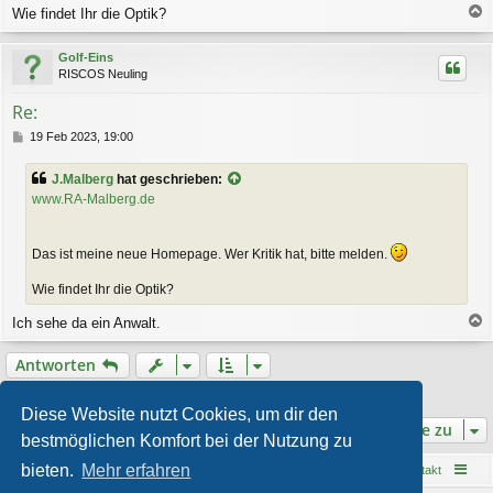
Wie findet Ihr die Optik?
a
c
Golf-Eins
h
RISCOS Neuling
o
b
Re:
e
n
B
19 Feb 2023, 19:00
e
i
J.Malberg
hat geschrieben:
t
www.RA-Malberg.de
r
a
g
Das ist meine neue Homepage. Wer Kritik hat, bitte melden.
Wie findet Ihr die Optik?
Ich sehe da ein Anwalt.
a
c
Antworten
h
o
2 Beiträge • Seite
1
von
1
b
Diese Website nutzt Cookies, um dir den
e
Gehe zu
bestmöglichen Komfort bei der Nutzung zu
n
bieten.
Mehr erfahren
Startseite
Foren-Übersicht
Kontakt