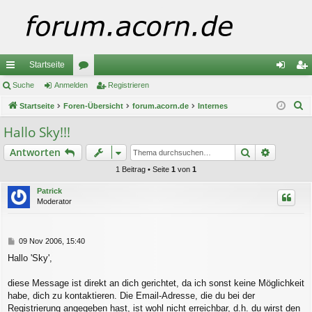
Startseite
ch
Suche
Anmelden
or
Registrieren
n
eg
S
ne
Startseite
Foren-Übersicht
en
forum.acorn.de
Internes
m
ist
u
llz
el
rie
Hallo Sky!!!
c
ug
de
re
Suche
Erweiter
Antworten
h
e
riff
n
n
1 Beitrag • Seite
1
von
1
Patrick
Moderator
B
09 Nov 2006, 15:40
e
Hallo 'Sky',
i
t
r
diese Message ist direkt an dich gerichtet, da ich sonst keine Möglichkeit
a
habe, dich zu kontaktieren. Die Email-Adresse, die du bei der
g
Registrierung angegeben hast, ist wohl nicht erreichbar, d.h. du wirst den