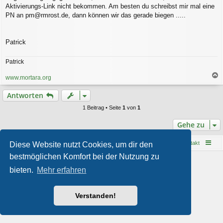
Aktivierungs-Link nicht bekommen. Am besten du schreibst mir mal eine
PN an pm@rmrost.de, dann können wir das gerade biegen .....
Patrick
Patrick
www.mortara.org
a
c
Antworten
h
o
1 Beitrag • Seite
1
von
1
b
e
Gehe zu
n
Startseite
Foren-Übersicht
Kontakt
Diese Website nutzt Cookies, um dir den
bestmöglichen Komfort bei der Nutzung zu
Powered by
phpBB
® Forum Software © phpBB Limited
bieten.
Mehr erfahren
Style von
Arty
- phpBB 3.3 von MrGaby
Deutsche Übersetzung durch
phpBB.de
Datenschutz
|
Nutzungsbedingungen
Verstanden!