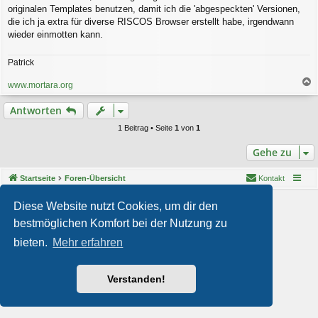
originalen Templates benutzen, damit ich die 'abgespeckten' Versionen,
die ich ja extra für diverse RISCOS Browser erstellt habe, irgendwann
wieder einmotten kann.
Patrick
www.mortara.org
a
c
Antworten
h
o
1 Beitrag • Seite
1
von
1
b
e
Gehe zu
n
Startseite
Foren-Übersicht
Kontakt
Powered by
phpBB
® Forum Software © phpBB Limited
Diese Website nutzt Cookies, um dir den
Style von
Arty
- phpBB 3.3 von MrGaby
bestmöglichen Komfort bei der Nutzung zu
Deutsche Übersetzung durch
phpBB.de
bieten.
Mehr erfahren
Datenschutz
|
Nutzungsbedingungen
Verstanden!