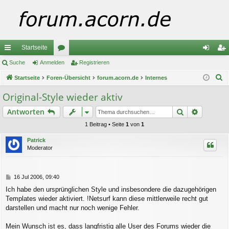
Startseite
ch
Suche
Anmelden
or
Registrieren
n
eg
S
ne
Startseite
Foren-Übersicht
en
forum.acorn.de
Internes
m
ist
u
llz
el
rie
Original-Style wieder aktiv
c
ug
de
re
Suche
Erweiter
Antworten
h
e
riff
n
n
1 Beitrag • Seite
1
von
1
Patrick
Moderator
B
16 Jul 2006, 09:40
e
Ich habe den ursprünglichen Style und insbesondere die dazugehörigen
i
Templates wieder aktiviert. !Netsurf kann diese mittlerweile recht gut
t
r
darstellen und macht nur noch wenige Fehler.
a
g
Mein Wunsch ist es, dass langfristig alle User des Forums wieder die