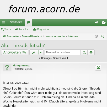
Startseite
ch
Suche
Anmelden
or
Registrieren
n
eg
S
ne
Startseite
Foren-Übersicht
en
forum.acorn.de
Internes
m
ist
u
llz
el
rie
Alte Threads futsch?
c
ug
de
re
Suche
Erweiter
Antworten
h
e
riff
n
n
2 Beiträge • Seite
1
von
1
Mungomango
RISCOS Experte
B
16 Okt 2005, 16:23
e
Obwohl es für mich nicht mehr wichtig ist - wo sind die älteren Threads
i
hin? Gelöscht? Das wäre aber nicht gut, da so wertvolle Infos weg sind.
t
r
So ein Forum ist auch zur Problemlösung da. Und da es nicht jede
a
Woche Neuigkeiten gibt, sind IMHOauch ältere, gelöste Probleme nicht
g
unwichtig.