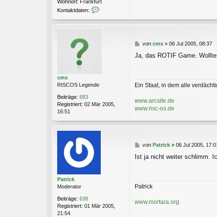
Wohnort:
Frankfurt
K
Kontaktdaten:
o
n
t
a
B
von
cms
»
06 Jul 2005, 08:37
k
e
t
Ja, das ROTIF Game. Wollte
i
d
t
a
r
t
cms
a
e
Ein Staat, in dem alle verdächtig
RISCOS Legende
g
n
v
Beiträge:
683
www.arcsite.de
o
Registriert:
02 Mär 2005,
www.risc-os.de
n
16:51
P
a
t
r
B
von
Patrick
»
06 Jul 2005, 17:0
i
e
c
Ist ja nicht weiter schlimm. 
i
k
t
r
Patrick
a
Patrick
Moderator
g
Beiträge:
638
www.mortara.org
Registriert:
01 Mär 2005,
21:54