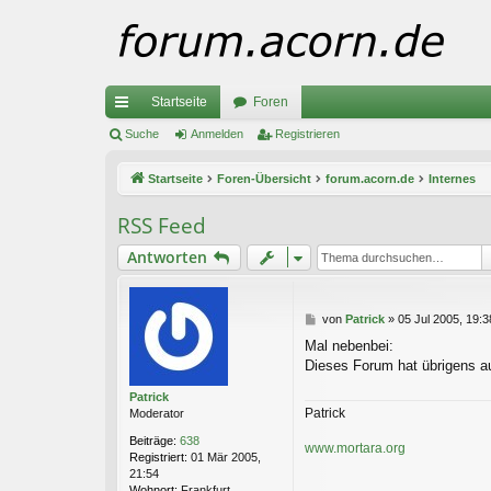
Startseite
Foren
ch
Suche
Anmelden
Registrieren
ne
Startseite
Foren-Übersicht
forum.acorn.de
Internes
llz
RSS Feed
ug
Antworten
riff
B
von
Patrick
»
05 Jul 2005, 19:3
e
Mal nebenbei:
i
Dieses Forum hat übrigens a
t
r
Patrick
a
Patrick
Moderator
g
Beiträge:
638
www.mortara.org
Registriert:
01 Mär 2005,
21:54
Wohnort:
Frankfurt