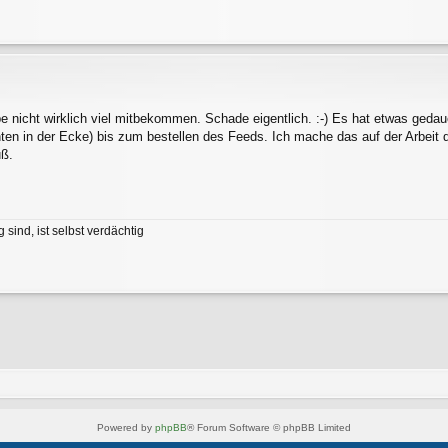
e nicht wirklich viel mitbekommen. Schade eigentlich. :-) Es hat etwas ged
nten in der Ecke) bis zum bestellen des Feeds. Ich mache das auf der Arbeit 
uß.
 sind, ist selbst verdächtig
Powered by
phpBB
® Forum Software © phpBB Limited
Style von
Arty
- phpBB 3.3 von MrGaby