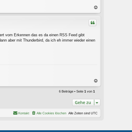
N
a
c
h
o
b
auert vom Erkennen das es da einen RSS Feed gibt
e
dann aber mit Thunderbird, da ich eh immer wieder einen
n
N
a
c
6 Beiträge • Seite
1
von
1
h
o
Gehe zu
b
e
Kontakt
Alle Cookies löschen
Alle Zeiten sind
UTC
n