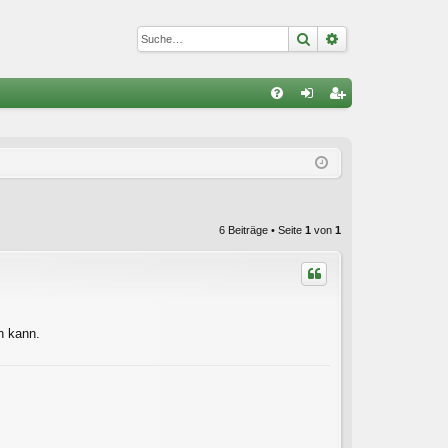
Suche
Erweiterte Suc
S
FA
n
eg
Q
m
ist
el
rie
de
re
6 Beiträge • Seite
1
von
1
n
n
n kann.