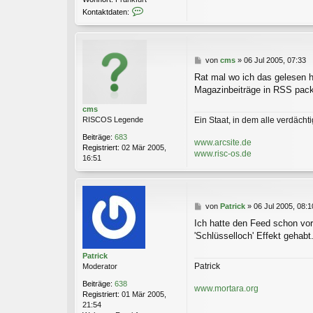
K
Kontaktdaten:
o
n
t
a
B
von
cms
»
06 Jul 2005, 07:33
k
e
t
Rat mal wo ich das gelesen ha
i
d
Magazinbeiträge in RSS pack
t
a
r
t
cms
a
e
Ein Staat, in dem alle verdächtig
RISCOS Legende
g
n
v
Beiträge:
683
www.arcsite.de
o
Registriert:
02 Mär 2005,
www.risc-os.de
n
16:51
P
a
t
r
B
von
Patrick
»
06 Jul 2005, 08:1
i
e
c
Ich hatte den Feed schon vor 
i
k
'Schlüsselloch' Effekt gehabt.
t
r
Patrick
a
Patrick
Moderator
g
Beiträge:
638
www.mortara.org
Registriert:
01 Mär 2005,
21:54