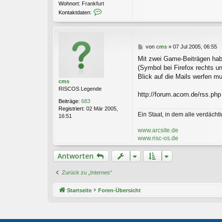
Wohnort:
Frankfurt
K
Kontaktdaten:
o
n
t
a
B
von
cms
»
07 Jul 2005, 06:55
k
e
t
Mit zwei Game-Beiträgen hab
i
d
(Symbol bei Firefox rechts u
t
a
r
Blick auf die Mails werfen m
t
cms
a
e
RISCOS Legende
g
n
http://forum.acorn.de/rss.php
v
Beiträge:
683
o
Registriert:
02 Mär 2005,
Ein Staat, in dem alle verdächtig
n
16:51
P
a
www.arcsite.de
t
www.risc-os.de
r
i
Antworten
c
k
Zurück zu „Internes“
Startseite
Foren-Übersicht