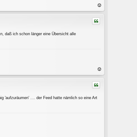
N
a
c
h
o
b
n, daß ich schon länger eine Übersicht alle
e
n
N
a
c
h
o
b
g 'aufzuräumen' .... der Feed hatte nämlich so eine Art
e
n