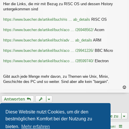
g
Hier die Links, die mir mit Bezug zu RISC OS und dessen History
untergekommen sind
https://www.buecher.de/artikel/buch/ris ... ab_details
RISC OS
https://www.buecher.de/artikel/buch/aco ... /26948562/
Acorn
https://www.buecher.de/artikel/buch/adv ... ab_details
ARM
https://www.buecher.de/artikel/buch/aco ... /29941226/
BBC Micro
https://www.buecher.de/artikel/buch/aco ... /28599740/
Electron
Gibt auch jede Menge mehr davon, zu Themen wie Unix, Minix,
Geschichte des PC und so weiter. Sind aber alle kein "bargain".
a
c
Antworten
h
o
1 Beitrag • Seite
1
von
1
b
Diese Website nutzt Cookies, um dir den
e
Gehe zu
bestmöglichen Komfort bei der Nutzung zu
n
bieten.
Mehr erfahren
Startseite
Foren-Übersicht
Kontakt