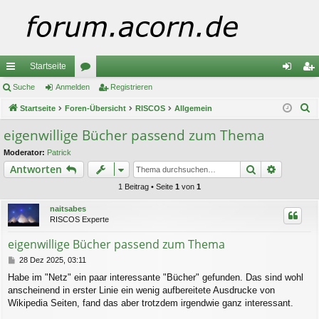
Startseite
ch
Suche
Anmelden
or
Registrieren
n
eg
S
ne
Startseite
Foren-Übersicht
en
RISCOS
Allgemein
m
ist
u
llz
el
rie
eigenwillige Bücher passend zum Thema
c
ug
de
re
Moderator:
Patrick
h
Suche
Erweiter
Antworten
e
riff
n
n
1 Beitrag • Seite
1
von
1
naitsabes
RISCOS Experte
eigenwillige Bücher passend zum Thema
B
28 Dez 2025, 03:11
e
Habe im "Netz" ein paar interessante "Bücher" gefunden. Das sind wohl
i
anscheinend in erster Linie ein wenig aufbereitete Ausdrucke von
t
r
Wikipedia Seiten, fand das aber trotzdem irgendwie ganz interessant.
a