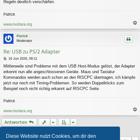
Regeln deutlich verschärfen.
Patrick
www.mortara.org
a
c
Patrick
h
Moderator
o
b
Re: USB zu PS/2 Adapter
e
n
B
16 Jun 2026, 08:11
e
Mittlerweile sind Probleme mit dem USB Host-Modus gelöst, der Adapter
i
erkennt nun alle angeschlossenen Geräte. Maus und Tastatur
t
r
Kommandos werden auch schon an den RISCPC übertragen, ich kämpfe
a
jetzt nur noch mit Timing-Problemen. So werden Doppelklicks zum
g
Beispiel noch nicht richtig erkannt auf RISCPC Seite.
Patrick
www.mortara.org
a
c
Antworten
h
o
5 Beiträge • Seite
1
von
1
b
Diese Website nutzt Cookies, um dir den
e