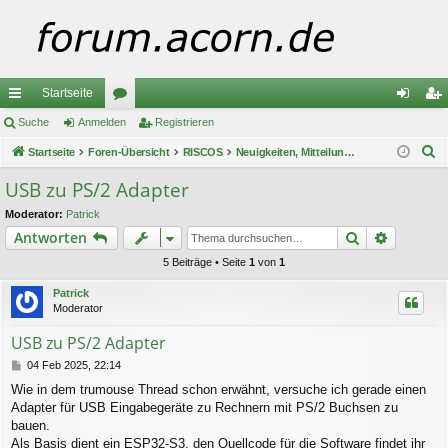
Startseite
ch
Suche
Anmelden
or
Registrieren
n
eg
S
ne
Startseite
Foren-Übersicht
en
RISCOS
Neuigkeiten, Mitteilungen und Ankündigungen
m
ist
u
llz
el
rie
USB zu PS/2 Adapter
c
ug
de
re
Moderator:
Patrick
h
Suche
Erweiter
Antworten
e
riff
n
n
5 Beiträge • Seite
1
von
1
Patrick
Moderator
USB zu PS/2 Adapter
B
04 Feb 2025, 22:14
e
Wie in dem trumouse Thread schon erwähnt, versuche ich gerade einen
i
Adapter für USB Eingabegeräte zu Rechnern mit PS/2 Buchsen zu
t
r
bauen.
a
Als Basis dient ein ESP32-S3, den Quellcode für die Software findet ihr