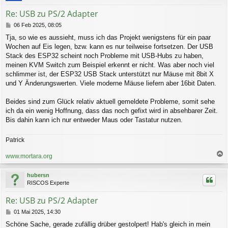
b
Re: USB zu PS/2 Adapter
e
n
B
06 Feb 2025, 08:05
e
Tja, so wie es aussieht, muss ich das Projekt wenigstens für ein paar
i
Wochen auf Eis legen, bzw. kann es nur teilweise fortsetzen. Der USB
t
r
Stack des ESP32 scheint noch Probleme mit USB-Hubs zu haben,
a
meinen KVM Switch zum Beispiel erkennt er nicht. Was aber noch viel
g
schlimmer ist, der ESP32 USB Stack unterstützt nur Mäuse mit 8bit X
und Y Änderungswerten. Viele moderne Mäuse liefern aber 16bit Daten.
Beides sind zum Glück relativ aktuell gemeldete Probleme, somit sehe
ich da ein wenig Hoffnung, dass das noch gefixt wird in absehbarer Zeit.
Bis dahin kann ich nur entweder Maus oder Tastatur nutzen.
Patrick
www.mortara.org
a
c
hubersn
h
RISCOS Experte
o
b
Re: USB zu PS/2 Adapter
e
n
B
01 Mai 2025, 14:30
e
Schöne Sache, gerade zufällig drüber gestolpert! Hab's gleich in mein
i