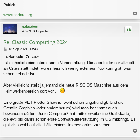
Patrick
www.mortara.org
a
c
naitsabes
h
RISCOS Experte
o
b
Re: Classic Computing 2024
e
n
B
18 Sep 2024, 13:43
e
Leider nein. Zu weit.
i
Ist sicherlich eine interessante Veranstaltung. Die aber leider nur allzuoft
t
r
an Orten stattfindet, wo es herzlich wenig externes Publikum gibt, was
a
schon schade ist.
g
Aber vielleicht stellt ja jemand die neue RISC OS Maschine aus dem
Heimwerkenbereich dort vor ...
Eine große PET Plotter Show ist wohl schon angekündigt. Und die
Gremlin Graphics (oder andersherum) wird man bestimmt auch
bewundern dürfen. JuniorComputer2 hat mittelerweile eine Grafikkarte,
die evtl bis dahin schon erste Softwareunterstützung im OS mitbringt. Es
gibt also wohl auf alle Fälle einiges Interessantes zu sehen.
a