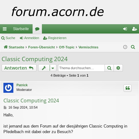
Startseite
ch
Suche
Anmelden
or
Registrieren
n
eg
S
ne
Startseite
Foren-Übersicht
en
Off-Topic
Vermischtes
m
ist
u
llz
el
rie
Classic Computing 2024
c
ug
de
re
Suche
Erweiter
Antworten
h
e
riff
n
n
4 Beiträge • Seite
1
von
1
Patrick
Moderator
Classic Computing 2024
B
16 Sep 2024, 10:54
e
Hallo,
i
t
r
ist jemand aus dem Forum auf der diesjährigen Classic Computing in
a
Pfedelbach mit dabei oder zu Besuch?
g