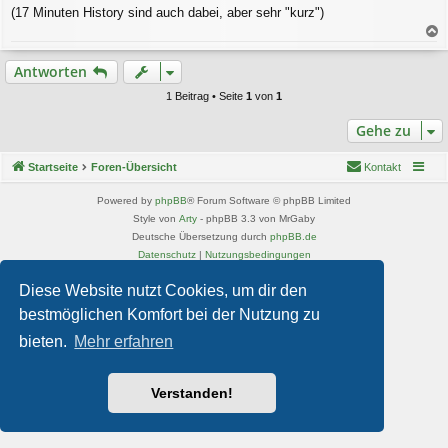
(17 Minuten History sind auch dabei, aber sehr "kurz")
a
c
Antworten
h
o
1 Beitrag • Seite
1
von
1
b
e
Gehe zu
n
Startseite
Foren-Übersicht
Kontakt
Powered by
phpBB
® Forum Software © phpBB Limited
Style von
Arty
- phpBB 3.3 von MrGaby
Deutsche Übersetzung durch
phpBB.de
Datenschutz
|
Nutzungsbedingungen
Diese Website nutzt Cookies, um dir den
bestmöglichen Komfort bei der Nutzung zu
bieten.
Mehr erfahren
Verstanden!