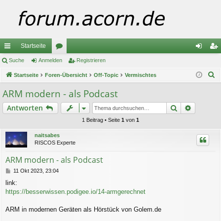
Startseite
ch
Suche
Anmelden
or
Registrieren
n
eg
S
ne
Startseite
Foren-Übersicht
en
Off-Topic
Vermischtes
m
ist
u
llz
el
rie
ARM modern - als Podcast
c
ug
de
re
Suche
Erweiter
Antworten
h
e
riff
n
n
1 Beitrag • Seite
1
von
1
naitsabes
RISCOS Experte
ARM modern - als Podcast
B
11 Okt 2023, 23:04
e
link:
i
https://besserwissen.podigee.io/14-armgerechnet
t
r
a
ARM in modernen Geräten als Hörstück von Golem.de
g