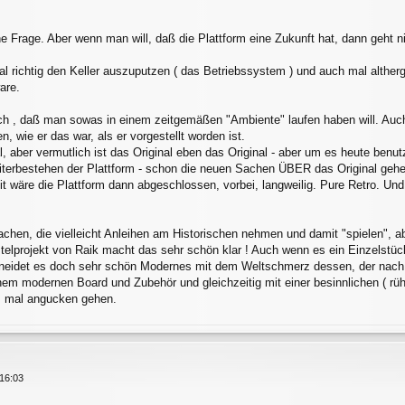
e Frage. Aber wenn man will, daß die Plattform eine Zukunft hat, dann geht 
 richtig den Keller auszuputzen ( das Betriebssystem ) und auch mal altherg
are.
uch , daß man sowas in einem zeitgemäßen "Ambiente" laufen haben will. Auc
n, wie er das war, als er vorgestellt worden ist.
al, aber vermutlich ist das Original eben das Original - aber um es heute benu
iterbestehen der Plattform - schon die neuen Sachen ÜBER das Original gehe
wäre die Plattform dann abgeschlossen, vorbei, langweilig. Pure Retro. Und 
chen, die vielleicht Anleihen am Historischen nehmen und damit "spielen", 
telprojekt von Raik macht das sehr schön klar ! Auch wenn es ein Einzelstüc
eidet es doch sehr schön Modernes mit dem Weltschmerz dessen, der nach hin
inem modernen Board und Zubehör und gleichzeitig mit einer besinnlichen ( r
. mal angucken gehen.
16:03