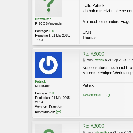
e
t
Hallo Patrick ,
i
d
ich hab mir jetzt mal eine n
t
a
r
t
fritzwalter
a
e
Mal noch eine andere Frage 
RISCOS Anwender
g
n
v
Beiträge:
118
Gruß
o
Registriert:
31 Mai 2018,
Thomas
n
14:08
P
a
t
Re: A3000
r
B
von
Patrick
»
21 Sep 2023, 05:
i
e
c
Kondensatoren noch nicht, bis
i
k
Mit dem richtigen Werkzeug s
t
r
Patrick
a
Patrick
Moderator
g
Beiträge:
638
www.mortara.org
Registriert:
01 Mär 2005,
21:54
Wohnort:
Frankfurt
K
Kontaktdaten:
o
n
t
Re: A3000
a
B
von
fritzwalter
»
21 Sep 2023, 
k