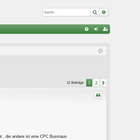
Suche
Erweiterte Suc
S
FA
n
eg
Q
m
ist
el
rie
de
re
n
n
2
1
Nächste
11 Beiträge
ht , die andere ist eine CPC Busmaus