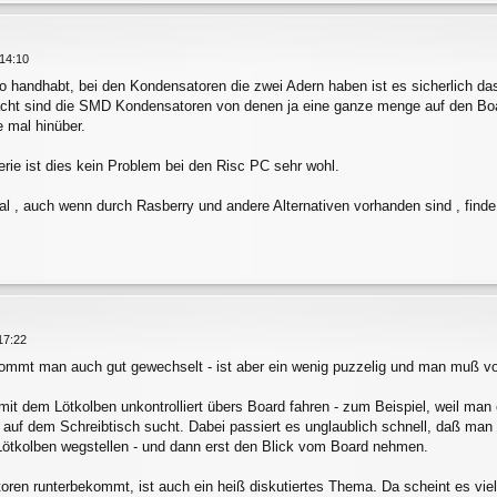
14:10
 so handhabt, bei den Kondensatoren die zwei Adern haben ist es sicherlich d
cht sind die SMD Kondensatoren von denen ja eine ganze menge auf den Boa
e mal hinüber.
rie ist dies kein Problem bei den Risc PC sehr wohl.
gal , auch wenn durch Rasberry und andere Alternativen vorhanden sind , finde 
17:22
mt man auch gut gewechselt - ist aber ein wenig puzzelig und man muß vo
mit dem Lötkolben unkontrolliert übers Board fahren - zum Beispiel, weil ma
uf dem Schreibtisch sucht. Dabei passiert es unglaublich schnell, daß man 
ötkolben wegstellen - und dann erst den Blick vom Board nehmen.
n runterbekommt, ist auch ein heiß diskutiertes Thema. Da scheint es viele