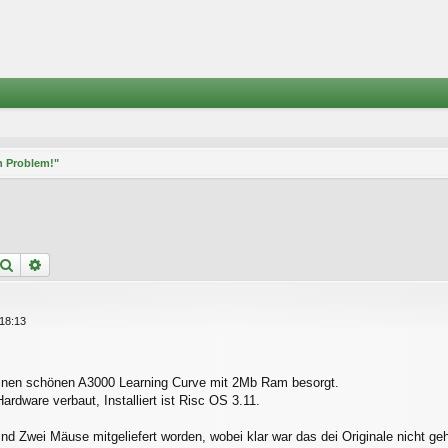
in Problem!"
Suche
Erweiterte Suche
18:13
einen schönen A3000 Learning Curve mit 2Mb Ram besorgt.
ardware verbaut, Installiert ist Risc OS 3.11.
d Zwei Mäuse mitgeliefert worden, wobei klar war das dei Originale nicht ge