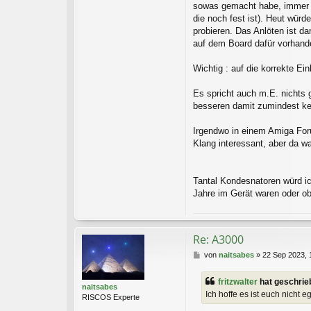
sowas gemacht habe, immer kl
die noch fest ist). Heut würd
probieren. Das Anlöten ist d
auf dem Board dafür vorhande
Wichtig : auf die korrekte Ei
Es spricht auch m.E. nichts 
besseren damit zumindest k
Irgendwo in einem Amiga Foru
Klang interessant, aber da wa
Tantal Kondesnatoren würd ic
Jahre im Gerät waren oder ob
Re: A3000
B
von
naitsabes
»
22 Sep 2023, 
e
i
fritzwalter
hat geschrie
t
naitsabes
Ich hoffe es ist euch nicht 
r
RISCOS Experte
a