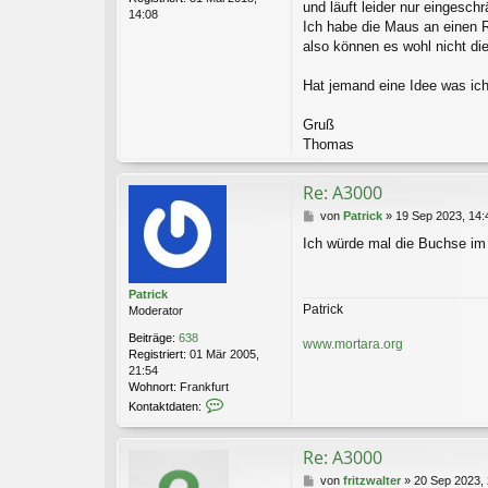
und läuft leider nur eingeschr
14:08
Ich habe die Maus an einen Ri
also können es wohl nicht d
Hat jemand eine Idee was i
Gruß
Thomas
Re: A3000
B
von
Patrick
»
19 Sep 2023, 14:
e
Ich würde mal die Buchse im 
i
t
r
Patrick
a
Patrick
Moderator
g
Beiträge:
638
www.mortara.org
Registriert:
01 Mär 2005,
21:54
Wohnort:
Frankfurt
K
Kontaktdaten:
o
n
t
Re: A3000
a
B
von
fritzwalter
»
20 Sep 2023, 
k