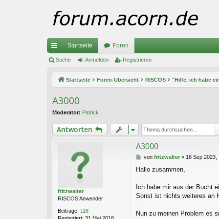
Startseite
Foren
ch
Suche
Anmelden
Registrieren
ne
Startseite
Foren-Übersicht
RISCOS
"Hilfe, ich habe e
llz
A3000
ug
Moderator:
Patrick
riff
Antworten
A3000
B
von
fritzwalter
»
18 Sep 2023, 
e
Hallo zusammen,
i
t
r
Ich habe mir aus der Bucht 
fritzwalter
a
Sonst ist nichts weiteres an H
RISCOS Anwender
g
Beiträge:
118
Nun zu meinen Problem es sin
Registriert:
31 Mai 2018,