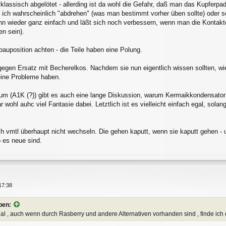
assisch abgelötet - allerding ist da wohl die Gefahr, daß man das Kupferpad 
e ich wahrscheinlich "abdrehen" (was man bestimmt vorher üben sollte) oder so
ann wieder ganz einfach und läßt sich noch verbessern, wenn man die Konta
n sein).
nbauposition achten - die Teile haben eine Polung.
gegen Ersatz mit Becherelkos. Nachdem sie nun eigentlich wissen sollten, wie 
eine Probleme haben.
m (A1K (?)) gibt es auch eine lange Diskussion, warum Kermaikkondensator da
r wohl auhc viel Fantasie dabei. Letztlich ist es vielleicht einfach egal, so
h vmtl überhaupt nicht wechseln. Die gehen kaputt, wenn sie kaputt gehen - u
 es neue sind.
17:38
ben:
egal , auch wenn durch Rasberry und andere Alternativen vorhanden sind , finde ich 