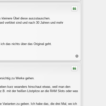
a
c
h
o
b
as kleinere Übel diese auszutauschen.
e
rd verlötet sind und nach 30 Jahren und mehr
n
ich das nichts über das Original geht.
N
a
c
h
o
b
rsichtig zu Werke gehen.
e
n
n eben kurz woanders hinschaut etwas, weil man den
z.B. mit der heißen Löstpitze an die RAM Slots oder was
 Varianten zu geben. Ich habe das, die drei Mal, wo ich