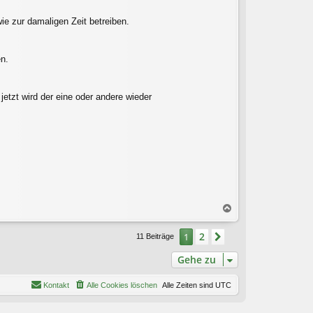
n
ie zur damaligen Zeit betreiben.
n.
etzt wird der eine oder andere wieder
N
a
c
2
1
Nächste
11 Beiträge
h
o
Gehe zu
b
e
Kontakt
Alle Cookies löschen
Alle Zeiten sind
UTC
n