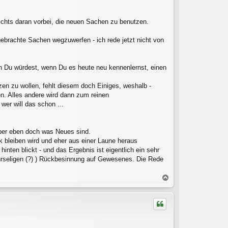
nichts daran vorbei, die neuen Sachen zu benutzen.
ebrachte Sachen wegzuwerfen - ich rede jetzt nicht von
h Du würdest, wenn Du es heute neu kennenlernst, einen
tzen zu wollen, fehlt diesem doch Einiges, weshalb -
n. Alles andere wird dann zum reinen
wer will das schon ...
aber eben doch was Neues sind.
k bleiben wird und eher aus einer Laune heraus
ten blickt - und das Ergebnis ist eigentlich ein sehr
ührseligen (?) ) Rückbesinnung auf Gewesenes. Die Rede
N
a
c
h
o
b
e