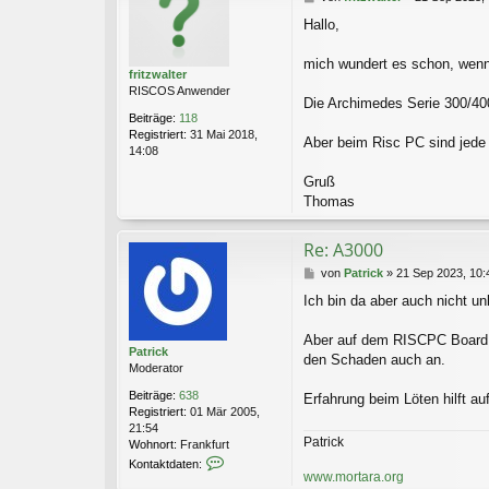
e
t
Hallo,
i
d
t
a
r
mich wundert es schon, wenn 
t
fritzwalter
a
e
RISCOS Anwender
g
n
Die Archimedes Serie 300/400
v
Beiträge:
118
o
Registriert:
31 Mai 2018,
Aber beim Risc PC sind jed
n
14:08
P
a
Gruß
t
Thomas
r
i
Re: A3000
c
k
B
von
Patrick
»
21 Sep 2023, 10:
e
Ich bin da aber auch nicht u
i
t
r
Aber auf dem RISCPC Board gi
Patrick
a
den Schaden auch an.
Moderator
g
Beiträge:
638
Erfahrung beim Löten hilft a
Registriert:
01 Mär 2005,
21:54
Patrick
Wohnort:
Frankfurt
K
Kontaktdaten:
o
www.mortara.org