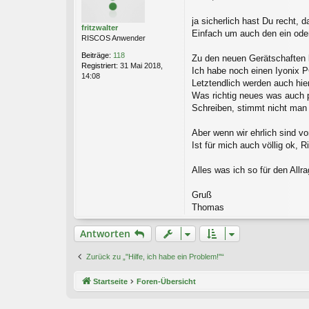
t
r
ja sicherlich hast Du recht,
fritzwalter
a
Einfach um auch den ein ode
RISCOS Anwender
g
Beiträge:
118
Zu den neuen Gerätschaften k
Registriert:
31 Mai 2018,
Ich habe noch einen Iyonix P
14:08
Letztendlich werden auch hie
Was richtig neues was auch p
Schreiben, stimmt nicht man 
Aber wenn wir ehrlich sind v
Ist für mich auch völlig ok, R
Alles was ich so für den All
Gruß
Thomas
Antworten
Zurück zu „"Hilfe, ich habe ein Problem!"“
Startseite
Foren-Übersicht