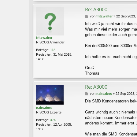
n
t
Re: A3000
a
k
B
von
fritzwalter
»
22 Sep 2023, 
t
e
Ich weiß ja nicht wir ihr das
d
i
a
Was mir viel mehr sorgen ma
t
t
r
gehen diese leider auch gern
e
fritzwalter
a
n
RISCOS Anwender
g
Bei der300/400 und 3000er Se
v
Beiträge:
118
o
Registriert:
31 Mai 2018,
n
Ich hoffe es ist euch nicht e
14:08
P
a
Gruß
t
Thomas
r
i
c
Re: A3000
k
B
von
naitsabes
»
22 Sep 2023, 
e
Die SMD Kondensatoren bekom
i
t
naitsabes
r
Ganz wichtig auch : niemals 
RISCOS Experte
a
nächsten neuen Kondensator a
Beiträge:
474
g
anderes kommt. Immer erst L
Registriert:
12 Apr 2005,
19:36
Wie man die SMD Kondensatore