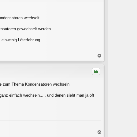
b
e
n
ondensatoren wechselt.
densatoren gewechselt werden.
einwenig Löterfahrung..
N
a
c
h
o
b
träge zum Thema Kondensatoren wechseln.
e
n
nz einfach wechseln..... und denen sieht man ja oft
N