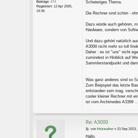
Beiträge:
474
Schwieriges Thema.
g
Registriert:
12 Apr 2005,
19:36
Die Rechner sind schön - ohn
Dazu würde auch gehören, mal
Hardware, sondern von Softw
Und dazu gehört natürlich a
A3000 nicht mehr so toll finde
Daher : es ist "uns" nicht eg
zumindest in Hinblick auf We
Sammlerstandpunkt und damit 
Was ganz anderes sind so Sa
Zum Beipspiel das letzte Bas
entstanden sein mag, verschn
cooler kleiner Rechner mit e
ist vom Archimedes A3399 ..
Re: A3000
B
von
fritzwalter
»
23 Sep 2023, 
e
Hallo,
i