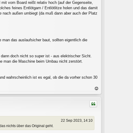
mit vom Board reißt relativ hoch (auf der Gegenseite,
lches feines Entlötgarn / Entlötlitze holen und das damit
kte nach außen umbiegt (da muß dann aber auch der Platz
man das auslaufsicher baut, sollten eigentlich die
nn doch nicht so super ist - aus elektrischer Sicht.
lange man die Maschine beim Umbau nicht zerstört.
nd wahrscheinlich ist es egal, ob die da vorher schon 30
N
a
c
h
o
b
e
22 Sep 2023, 14:10
n
das nichts über das Original geht.