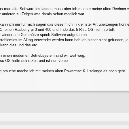
 das man alte Software los lassen muss aber ich möchte meine alten Rechner w
r anderen zu Zeigen was damls schon möglich war.
ann ich nur für mich sagen das diese mich in kleinster Art überzeugen könne
C, einen Rasberry pi 3 und 400 und finde das 5 Risc OS nicht so toll.
r wieder alte Geschütze sprich Software aufgefahren.
roblemlos im Alltag verwendet werden kann hab ich bisher nicht gefunden, ja j
kann dies und das etc.
on einen modernen Betriebsystem sind wir weit weg,
isc OS hatte seine Zeit und ist nun vorbei.
rag brauche mache ich mit meinen alten Powermac 6.1 solange es noch geht.