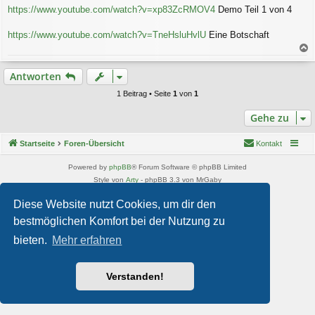
https://www.youtube.com/watch?v=xp83ZcRMOV4
Demo Teil 1 von 4
https://www.youtube.com/watch?v=TneHsluHvlU
Eine Botschaft
a
c
Antworten
h
o
1 Beitrag • Seite
1
von
1
b
e
Gehe zu
n
Startseite
Foren-Übersicht
Kontakt
Powered by
phpBB
® Forum Software © phpBB Limited
Style von
Arty
- phpBB 3.3 von MrGaby
Deutsche Übersetzung durch
phpBB.de
Diese Website nutzt Cookies, um dir den
Datenschutz
|
Nutzungsbedingungen
bestmöglichen Komfort bei der Nutzung zu
bieten.
Mehr erfahren
Verstanden!