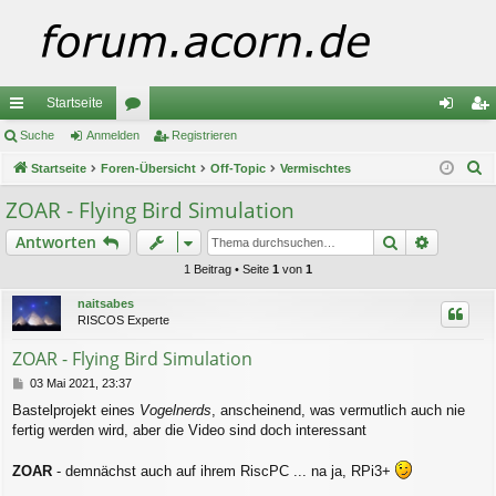
Startseite
ch
Suche
Anmelden
or
Registrieren
n
eg
S
ne
Startseite
Foren-Übersicht
en
Off-Topic
Vermischtes
m
ist
u
llz
el
rie
ZOAR - Flying Bird Simulation
c
ug
de
re
Suche
Erweiter
Antworten
h
e
riff
n
n
1 Beitrag • Seite
1
von
1
naitsabes
RISCOS Experte
ZOAR - Flying Bird Simulation
B
03 Mai 2021, 23:37
e
Bastelprojekt eines
Vogelnerds
, anscheinend, was vermutlich auch nie
i
fertig werden wird, aber die Video sind doch interessant
t
r
a
ZOAR
- demnächst auch auf ihrem RiscPC ... na ja, RPi3+
g