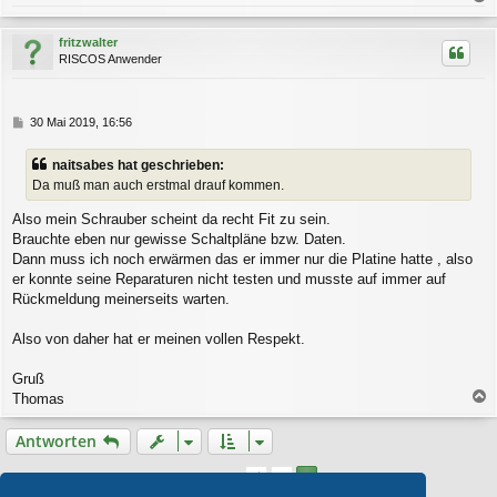
a
a
g
c
fritzwalter
h
RISCOS Anwender
o
b
e
n
B
30 Mai 2019, 16:56
e
i
naitsabes hat geschrieben:
t
Da muß man auch erstmal drauf kommen.
r
a
Also mein Schrauber scheint da recht Fit zu sein.
g
Brauchte eben nur gewisse Schaltpläne bzw. Daten.
Dann muss ich noch erwärmen das er immer nur die Platine hatte , also
er konnte seine Reparaturen nicht testen und musste auf immer auf
Rückmeldung meinerseits warten.
Also von daher hat er meinen vollen Respekt.
Gruß
Thomas
a
c
Antworten
h
o
1
Vorherige
2
12 Beiträge
b