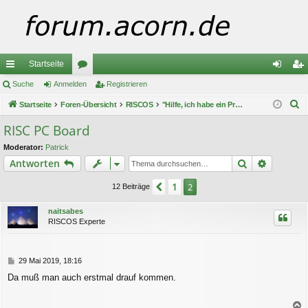
Startseite
ch
Suche
Anmelden
or
Registrieren
n
eg
S
ne
Startseite
Foren-Übersicht
en
RISCOS
"Hilfe, ich habe ein Problem!"
m
ist
u
llz
el
rie
RISC PC Board
c
ug
de
re
Moderator:
Patrick
h
Suche
Erweiter
Antworten
e
riff
n
n
1
Vorherige
2
12 Beiträge
naitsabes
RISCOS Experte
B
29 Mai 2019, 18:16
e
Da muß man auch erstmal drauf kommen.
i
t
r