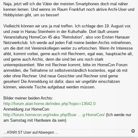
Naja, jetzt will ich die Väter der meisten Smartphones doch mal näher
kennen lernen. Und wenns im Raum Frankfurt noch aktive Archi-User und
Hobbyisten gibt, um so besser!
Vielleicht können wir uns ja mal treffen. Ich schlage den 19. August vor,
und zwar in Hanau Steinheim in der Kulturhalle. Dort läuft unsere
Veranstaltung HomeCon 45 aka "Retrolution", also von Ersten Hanauer
Netzwerkclub. Ich werde auf jeden Fall meine beiden Archis mitnehmen,
um die dort mit Vereinskollegen weiter zu erforschen. Wenn ihr Interesse
ahbt, kommt vorbei, gerne auch mit Rechnern, egal was, hauptsache alt,
und gerne auch Archis, denn die sind bei uns noch stark
unterrepräsentiert. Wer mit Rechner kommt, bitte im HomeCon Forum
anmelden, die Teilnahme ist selbstverständlich kostenlos, egal ob mit
oder ohne Rechner. Und neue Gesichter und Rechner sind gerne
gesehen! Die Anmeldung ist dafür, dass wir ungefähr einschätzen
können, wieviele Tische aufgebaut werden müssen.
Bilder meiner beiden Archis:
http://forum.atari-home.de/index.php?topic=13642.0
Anmeldung zur HomeCon:
http://forum.homecon.org/index.php/Boar ... g-HomeCon/
(Ich werde nur
am Samstag mit Hardware da sein)
... ATARI ST User auf Abwegen ...
a