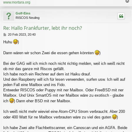
www.mortara.org
a
c
Golf-Eins
h
RISCOS Neuling
o
b
Re: Hallo Frankfurter, lebt ihr noch?
e
n
B
20 Feb 2023, 20:40
e
Huhu
)
i
t
r
Dann wären wir schon Zwei die essen gehen könnten
)
a
g
Bei der GAG will ich mich noch nicht richtig melden, weil ich weiß nicht
ob mir das ganze mit Riscos gefällt.
Ich habe noch ein Rechner auf dem ist Haiku drauf.
Und den Raspberry will ich für lesen verwenden, surfen usw. Ich will auf
jeden Fall eine Mailbox und ins Fido.
Entweder RISCOS oder Puppy mit ner Mailbox. Oder FreeBSD mit ner
Mailbox. Und Unix SmartOS mit ner Mailbox wäre zu exotisch - glaube
ich
) Dann eher BSD mit ner Mailbox.
Ich weiß nicht mehr wieviel eine Atom-CPU Strom verbraucht. Aber 200
oder 400 Watt für ne Mailbox verbrauten wäre zu viel des guten
)
Ich habe Zwei alte Flachbettscanner, ein Canoscan und ein AGFA. Beide