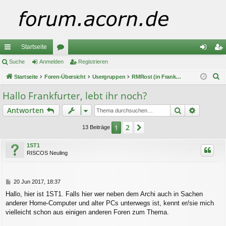
Startseite
ch
Suche
Anmelden
or
Registrieren
n
eg
S
ne
Startseite
Foren-Übersicht
en
Usergruppen
RMRost (in Frankfurt a.M.)
m
ist
u
llz
el
rie
Hallo Frankfurter, lebt ihr noch?
c
ug
de
re
Suche
Erweiter
Antworten
h
e
riff
n
n
2
1
Nächste
13 Beiträge
1ST1
RISCOS Neuling
B
20 Jun 2017, 18:37
e
Hallo, hier ist 1ST1. Falls hier wer neben dem Archi auch in Sachen
i
anderer Home-Computer und alter PCs unterwegs ist, kennt er/sie mich
t
r
vielleicht schon aus einigen anderen Foren zum Thema.
a