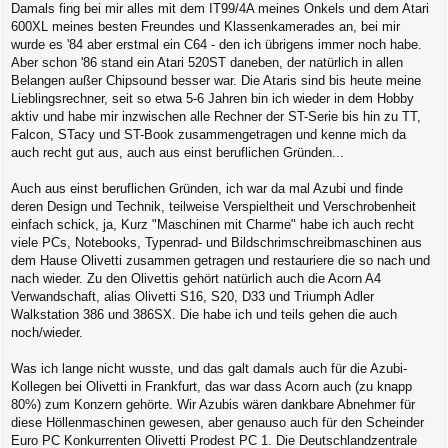
g
Damals fing bei mir alles mit dem IT99/4A meines Onkels und dem Atari
600XL meines besten Freundes und Klassenkamerades an, bei mir
wurde es '84 aber erstmal ein C64 - den ich übrigens immer noch habe.
Aber schon '86 stand ein Atari 520ST daneben, der natürlich in allen
Belangen außer Chipsound besser war. Die Ataris sind bis heute meine
Lieblingsrechner, seit so etwa 5-6 Jahren bin ich wieder in dem Hobby
aktiv und habe mir inzwischen alle Rechner der ST-Serie bis hin zu TT,
Falcon, STacy und ST-Book zusammengetragen und kenne mich da
auch recht gut aus, auch aus einst beruflichen Gründen...
Auch aus einst beruflichen Gründen, ich war da mal Azubi und finde
deren Design und Technik, teilweise Verspieltheit und Verschrobenheit
einfach schick, ja, Kurz "Maschinen mit Charme" habe ich auch recht
viele PCs, Notebooks, Typenrad- und Bildschrimschreibmaschinen aus
dem Hause Olivetti zusammen getragen und restauriere die so nach und
nach wieder. Zu den Olivettis gehört natürlich auch die Acorn A4
Verwandschaft, alias Olivetti S16, S20, D33 und Triumph Adler
Walkstation 386 und 386SX. Die habe ich und teils gehen die auch
noch/wieder.
Was ich lange nicht wusste, und das galt damals auch für die Azubi-
Kollegen bei Olivetti in Frankfurt, das war dass Acorn auch (zu knapp
80%) zum Konzern gehörte. Wir Azubis wären dankbare Abnehmer für
diese Höllenmaschinen gewesen, aber genauso auch für den Scheinder
Euro PC Konkurrenten Olivetti Prodest PC 1. Die Deutschlandzentrale