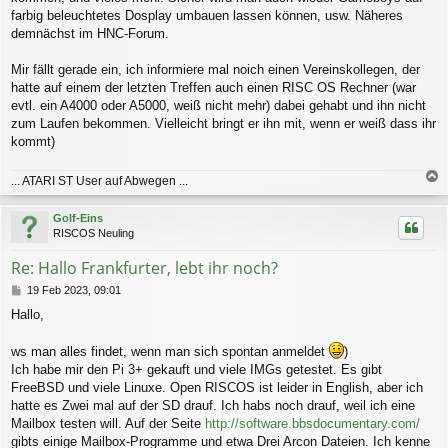
farbig beleuchtetes Dosplay umbauen lassen können, usw. Näheres
demnächst im HNC-Forum.
Mir fällt gerade ein, ich informiere mal noich einen Vereinskollegen, der
hatte auf einem der letzten Treffen auch einen RISC OS Rechner (war
evtl. ein A4000 oder A5000, weiß nicht mehr) dabei gehabt und ihn nicht
zum Laufen bekommen. Vielleicht bringt er ihn mit, wenn er weiß dass ihr
kommt)
... ATARI ST User auf Abwegen ...
a
c
Golf-Eins
h
RISCOS Neuling
o
b
Re: Hallo Frankfurter, lebt ihr noch?
e
n
B
19 Feb 2023, 09:01
e
Hallo,
i
t
r
ws man alles findet, wenn man sich spontan anmeldet
)
a
Ich habe mir den Pi 3+ gekauft und viele IMGs getestet. Es gibt
g
FreeBSD und viele Linuxe. Open RISCOS ist leider in English, aber ich
hatte es Zwei mal auf der SD drauf. Ich habs noch drauf, weil ich eine
Mailbox testen will. Auf der Seite
http://software.bbsdocumentary.com/
gibts einige Mailbox-Programme und etwa Drei Arcon Dateien. Ich kenne