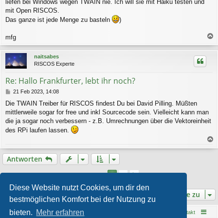
liefen bei Windows wegen TWAIN nie. Ich will sie mit Haiku testen und
mit Open RISCOS.
Das ganze ist jede Menge zu basteln
)
mfg
a
c
naitsabes
h
RISCOS Experte
o
b
Re: Hallo Frankfurter, lebt ihr noch?
e
n
B
21 Feb 2023, 14:08
e
Die TWAIN Treiber für RISCOS findest Du bei David Pilling. Müßten
i
mittlerweile sogar for free und inkl Sourcecode sein. Vielleicht kann man
t
r
die ja sogar noch verbessern - z.B. Umrechnungen über die Vektoreinheit
a
des RPi laufen lassen.
g
a
c
Antworten
h
o
2
1
Nächste
13 Beiträge
b
e
Diese Website nutzt Cookies, um dir den
Gehe zu
n
bestmöglichen Komfort bei der Nutzung zu
bieten.
Mehr erfahren
Startseite
Foren-Übersicht
Kontakt