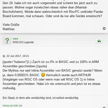
g
Den 19. habe ich mir auch vorgemerkt und scheint bis jetzt auch zu
passen. Wohne sogar inzwischen etwas näher dran (Maintal-
Bischofsheim). Würde dann wahrscheinlich mit RiscPC und/oder Panda-
Board kommen, mal schauen. Oder sind da nur alte Geräte erwünscht?
Viele Grüße
Matthias
a
c
cms
h
RISCOS Legende
o
b
e
n
B
22 Jun 2017, 19:21
e
[quote="hubersn"]1.) Zarch ist zu 0% in BASIC und zu 100% in ARM
i
Assembler geschrieben.[/quote]
t
r
Der Mythos nur weil Inline Assembler von BASIC genutzt wurde? Wenn
a
ja, dann 0,00001% BASIC.
Vermutlich wurde auch ARTHUR
g
(Vorgänger von RISC OS oder wenn man will RISC OS 1) in Inline
Assember geschrieben. Habe ich nie untersucht und jetzt ist es etwas
mühselig.
Ein Staat, in dem alle verdächtig sind, ist selbst verdächtig
www.arcsite.de