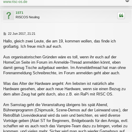
www.risc-os.de
a
c
1ST1
h
RISCOS Neuling
o
b
e
n
B
22 Jun 2017, 21:21
e
Hallo, gleich zwei Leute, die am 19, kommen wollen, das finde ich
i
großartig. Ich freue mich auf euch.
t
r
a
Aus organisatorischen Gründen wäre es toll, wenn ihr euch auf der
g
HomeCon Seite im Forum im Anmelde-Thread anmelden könnt, eben
damit genug Tische aufgebaut werden. Im Anmeldethread hat man ohne
Forenanmeldung Schreibrechte, im Forum anmelden geht aber auch.
Was das Alter der Hardware angeht: Am liebsten ist natürlich alte
Hardware gesehen, aber auch neue Hardware, wenn sie einen Bezug zu
dem alten Zeug hat geht durch, also z.B. ein RaPi mit RISC OS.
Am Samstag geht die Veranstaltung übrigens bis spät Abend,
Bühnenprogramm (Chipmusik, Szene-Demos auf der Leinwand usw.), der
RetroBlah Livevideokanal wird da sein und berichten, es wird diverse
Vorträge geben (Atari ST for Beginners, Bridgeboards für den Amiga, evtl.
schaffen wir es auch noch das Vampire-Team dazu zu bringen, vorbei zu
kommen, und vieles mehr. Sicher wird man auch wieder Gameboys auf