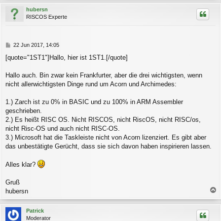
c
hubersn
h
RISCOS Experte
o
b
e
n
B
22 Jun 2017, 14:05
e
[quote="1ST1"]Hallo, hier ist 1ST1.[/quote]
i
t
r
Hallo auch. Bin zwar kein Frankfurter, aber die drei wichtigsten, wenn
a
nicht allerwichtigsten Dinge rund um Acorn und Archimedes:
g
1.) Zarch ist zu 0% in BASIC und zu 100% in ARM Assembler
geschrieben.
2.) Es heißt RISC OS. Nicht RISCOS, nicht RiscOS, nicht RISC/os,
nicht Risc-OS und auch nicht RISC-OS.
3.) Microsoft hat die Taskleiste nicht von Acorn lizenziert. Es gibt aber
das unbestätigte Gerücht, dass sie sich davon haben inspirieren lassen.
Alles klar?
Gruß
hubersn
a
c
Patrick
h
Moderator