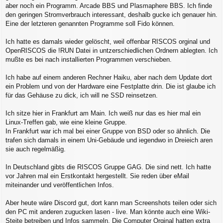
aber noch ein Programm. Arcade BBS und Plasmaphere BBS. Ich finde
den geringen Stromverbrauch interessant, deshalb gucke ich genauer hin.
Eine der letzteren genannten Programme soll Fido können.
Ich hatte es damals wieder gelöscht, weil offenbar RISCOS orginal und
OpenRISCOS die !RUN Datei in untzerschiedlichen Ordnern ablegten. Ich
mußte es bei nach installierten Programmen verschieben.
Ich habe auf einem anderen Rechner Haiku, aber nach dem Update dort
ein Problem und von der Hardware eine Festplatte drin. Die ist glaube ich
für das Gehäuse zu dick, ich will ne SSD reinsetzen.
Ich sitze hier in Frankfurt am Main. Ich weiß nur das es hier mal ein
Linux-Treffen gab, wie eine kleine Gruppe.
In Frankfurt war ich mal bei einer Gruppe von BSD oder so ähnlich. Die
trafen sich damals in einem Uni-Gebäude und iegendwo in Dreieich aren
sie auch regelmäßig.
In Deutschland gibts die RISCOS Gruppe GAG. Die sind nett. Ich hatte
vor Jahren mal ein Erstkontakt hergestellt. Sie reden über eMail
miteinander und veröffentlichen Infos.
Aber heute wäre Discord gut, dort kann man Screenshots teilen oder sich
den PC mit anderen zugucken lasen - live. Man könnte auch eine Wiki-
Steite betreiben und Infos sammeln. Die Computer Orginal hatten extra