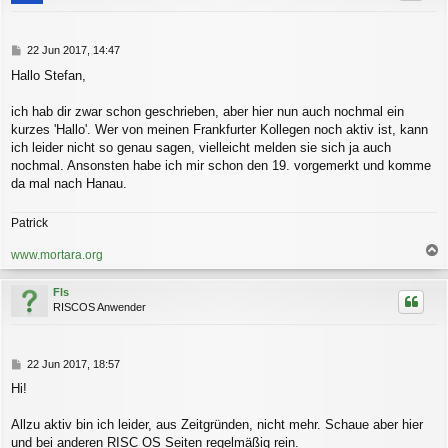
o
b
e
n
B
22 Jun 2017, 14:47
e
Hallo Stefan,
i
t
r
ich hab dir zwar schon geschrieben, aber hier nun auch nochmal ein
a
kurzes 'Hallo'. Wer von meinen Frankfurter Kollegen noch aktiv ist, kann
g
ich leider nicht so genau sagen, vielleicht melden sie sich ja auch
nochmal. Ansonsten habe ich mir schon den 19. vorgemerkt und komme
da mal nach Hanau.
Patrick
www.mortara.org
a
c
Fls
h
RISCOS Anwender
o
b
e
n
B
22 Jun 2017, 18:57
e
Hi!
i
t
r
Allzu aktiv bin ich leider, aus Zeitgründen, nicht mehr. Schaue aber hier
a
und bei anderen RISC OS Seiten regelmäßig rein.