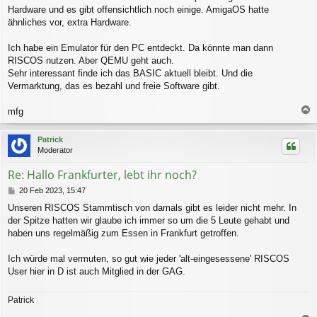
Hardware und es gibt offensichtlich noch einige. AmigaOS hatte
ähnliches vor, extra Hardware.
Ich habe ein Emulator für den PC entdeckt. Da könnte man dann
RISCOS nutzen. Aber QEMU geht auch.
Sehr interessant finde ich das BASIC aktuell bleibt. Und die
Vermarktung, das es bezahl und freie Software gibt.
mfg
a
c
Patrick
h
Moderator
o
b
Re: Hallo Frankfurter, lebt ihr noch?
e
n
B
20 Feb 2023, 15:47
e
Unseren RISCOS Stammtisch von damals gibt es leider nicht mehr. In
i
der Spitze hatten wir glaube ich immer so um die 5 Leute gehabt und
t
r
haben uns regelmäßig zum Essen in Frankfurt getroffen.
a
g
Ich würde mal vermuten, so gut wie jeder 'alt-eingesessene' RISCOS
User hier in D ist auch Mitglied in der GAG.
Patrick