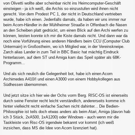
von Olivetti wollte aber scheinbar nicht ins Heimcomputer-Geschäft
einsteigen - ja ich weiß, die Archis so einzustufen wird ihnen nicht
gerecht. Von dem Prodest PC 1, der nicht in Deutschland vertrieben
wurde, habe ich einen. Jedenfalls damals, da haben wir uns immer nur
beim Acorn-Händler in der Mühlheimer Straaße in Offenbach die Nasen
an den Scheiben platt gedrückt, um einen Blick auf den Archi werfen zu
können, leisten konnte ich mir die Kiste damals nicht. Und dann war da
noch eine Vorführung eines anderen Händlers beim CCU (Computer Club
Untermain) in Großostheim, wo ich Mitglied war, in der Vereinskneipe.
Zarch alias Lander in zum Teil in BBC Basic hat mächtig Eindruck
hinterlassen, auf dem ST und Amiga kam das Speil später als 68K-
Programm...
Und als sich neulich die Gelegenheit bot, habe ich einen Acorn
Archimedes A410/I und einen A3000 von einem Hobbykollegen aus
Südhessen übernommen.
Und jetzt sitze ich hier wie der Ochs vorm Berg. RISC-OS ist einerseits
durch seine Fenster recht leicht verständlich, andererseits komme ich
hinter vielleicht recht einfache Sachen nicht dahinter... Die Bedien-
Philosophie ist teils doch etwas anders als beim Atari, Amiga (davon hab
ich 3 Stück, 2xA500, 1xA1200) oder Windows - auch wenn mir die
Taskleiste von Risc-OS irgendwie bekannt vor kommt (ich weiß
inzsichen, dass MS die Idee von Acorn lizenziert hat).