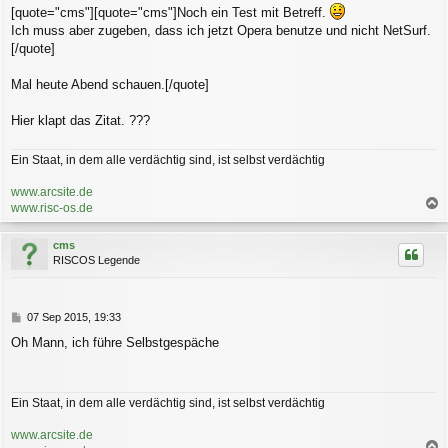
e
[quote="cms"][quote="cms"]Noch ein Test mit Betreff.
i
Ich muss aber zugeben, dass ich jetzt Opera benutze und nicht NetSurf.
t
r
[/quote]
a
g
Mal heute Abend schauen.[/quote]
Hier klapt das Zitat. ???
Ein Staat, in dem alle verdächtig sind, ist selbst verdächtig
www.arcsite.de
www.risc-os.de
a
c
cms
h
RISCOS Legende
o
b
e
n
B
07 Sep 2015, 19:33
e
Oh Mann, ich führe Selbstgespäche
i
t
r
a
Ein Staat, in dem alle verdächtig sind, ist selbst verdächtig
g
www.arcsite.de