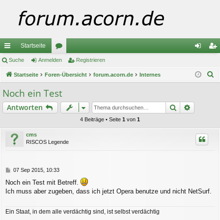
Startseite
ch
Suche
Anmelden
or
Registrieren
n
eg
S
ne
Startseite
Foren-Übersicht
en
forum.acorn.de
Internes
m
ist
u
llz
el
rie
Noch ein Test
c
ug
de
re
Suche
Erweiter
Antworten
h
e
riff
n
n
4 Beiträge • Seite
1
von
1
cms
RISCOS Legende
B
07 Sep 2015, 10:33
e
Noch ein Test mit Betreff.
i
Ich muss aber zugeben, dass ich jetzt Opera benutze und nicht NetSurf.
t
r
a
Ein Staat, in dem alle verdächtig sind, ist selbst verdächtig
g