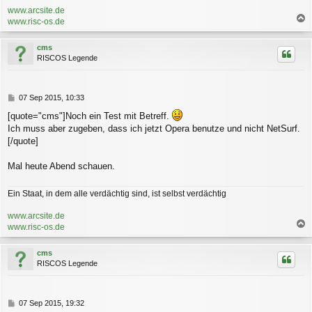
www.arcsite.de
www.risc-os.de
a
c
cms
h
RISCOS Legende
o
b
e
n
B
07 Sep 2015, 10:33
e
[quote="cms"]Noch ein Test mit Betreff.
i
Ich muss aber zugeben, dass ich jetzt Opera benutze und nicht NetSurf.
t
r
[/quote]
a
g
Mal heute Abend schauen.
Ein Staat, in dem alle verdächtig sind, ist selbst verdächtig
www.arcsite.de
www.risc-os.de
a
c
cms
h
RISCOS Legende
o
b
e
n
B
07 Sep 2015, 19:32