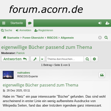
Startseite
ch
Suche
Anmelden
or
Registrieren
n
eg
S
ne
Startseite
Foren-Übersicht
en
RISCOS
Allgemein
m
ist
u
llz
el
rie
eigenwillige Bücher passend zum Thema
c
ug
de
re
Moderator:
Patrick
h
Suche
Erweiter
Antworten
e
riff
n
n
1 Beitrag • Seite
1
von
1
naitsabes
RISCOS Experte
eigenwillige Bücher passend zum Thema
B
28 Dez 2025, 03:11
e
Habe im "Netz" ein paar interessante "Bücher" gefunden. Das sind wohl
i
anscheinend in erster Linie ein wenig aufbereitete Ausdrucke von
t
r
Wikipedia Seiten, fand das aber trotzdem irgendwie ganz interessant.
a