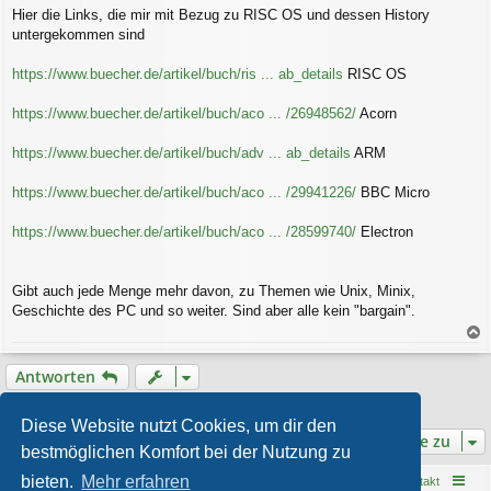
g
Hier die Links, die mir mit Bezug zu RISC OS und dessen History
untergekommen sind
https://www.buecher.de/artikel/buch/ris ... ab_details
RISC OS
https://www.buecher.de/artikel/buch/aco ... /26948562/
Acorn
https://www.buecher.de/artikel/buch/adv ... ab_details
ARM
https://www.buecher.de/artikel/buch/aco ... /29941226/
BBC Micro
https://www.buecher.de/artikel/buch/aco ... /28599740/
Electron
Gibt auch jede Menge mehr davon, zu Themen wie Unix, Minix,
Geschichte des PC und so weiter. Sind aber alle kein "bargain".
a
c
Antworten
h
o
1 Beitrag • Seite
1
von
1
b
Diese Website nutzt Cookies, um dir den
e
Gehe zu
bestmöglichen Komfort bei der Nutzung zu
n
bieten.
Mehr erfahren
Startseite
Foren-Übersicht
Kontakt