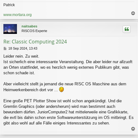
Patrick
www.mortara.org
a
c
naitsabes
h
RISCOS Experte
o
b
Re: Classic Computing 2024
e
n
B
18 Sep 2024, 13:43
e
Leider nein. Zu weit.
i
Ist sicherlich eine interessante Veranstaltung. Die aber leider nur allzuoft
t
r
an Orten stattfindet, wo es herzlich wenig externes Publikum gibt, was
a
schon schade ist.
g
Aber vielleicht stellt ja jemand die neue RISC OS Maschine aus dem
Heimwerkenbereich dort vor ...
Eine große PET Plotter Show ist wohl schon angekündigt. Und die
Gremlin Graphics (oder andersherum) wird man bestimmt auch
bewundern dürfen. JuniorComputer2 hat mittelerweile eine Grafikkarte,
die evtl bis dahin schon erste Softwareunterstützung im OS mitbringt. Es
gibt also wohl auf alle Fälle einiges Interessantes zu sehen.
a