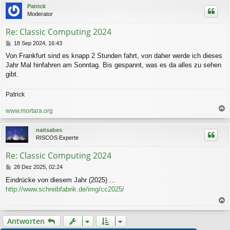
c
Patrick
h
Moderator
o
b
Re: Classic Computing 2024
e
n
B
18 Sep 2024, 16:43
e
Von Frankfurt sind es knapp 2 Stunden fahrt, von daher werde ich dieses
i
Jahr Mal hinfahren am Sonntag. Bis gespannt, was es da alles zu sehen
t
r
gibt.
a
g
Patrick
www.mortara.org
a
c
naitsabes
h
RISCOS Experte
o
b
Re: Classic Computing 2024
e
n
B
28 Dez 2025, 02:24
e
Eindrücke von diesem Jahr (2025) ...
i
http://www.schreibfabrik.de/img/cc2025/
t
r
a
a
g
c
Antworten
h