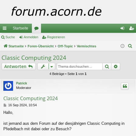
Startseite
ch
Suche
Anmelden
or
Registrieren
n
eg
S
ne
Startseite
Foren-Übersicht
en
Off-Topic
Vermischtes
m
ist
u
llz
el
rie
Classic Computing 2024
c
ug
de
re
Suche
Erweiter
Antworten
h
e
riff
n
n
4 Beiträge • Seite
1
von
1
Patrick
Moderator
Classic Computing 2024
B
16 Sep 2024, 10:54
e
Hallo,
i
t
r
ist jemand aus dem Forum auf der diesjährigen Classic Computing in
a
Pfedelbach mit dabei oder zu Besuch?
g