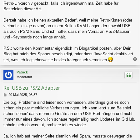
Retro-Linkarchiv gepackt, falls ich irgendwann mal Zeit habe für
t
r
Basteleien dieser Art.
a
g
Derzeit habe ich keinen aktuellen Bedarf, weil meine Retro-Kisten (oder
vielmehr: einige davon) an einem Belkin KVM hängen der sowohl USB
als auch PS/2 kann. Und ich hoffe, dass mein Vorrat an PS/2-Mäusen
und -Keyboards noch lange anhält.
P.S.: wollte den Kommentar eigentlich im Blogartikel posten, aber Dein
Blog hat mich des Spams beschuldigt, oder dass JavaScript deaktiviert
sei, was ich logischerweise beides kategorisch verneinen
a
c
Patrick
h
Moderator
o
b
Re: USB zu PS/2 Adapter
e
n
B
20 Mai 2025, 08:37
e
Die o.g. Probleme sind leider noch vorhanden, allerdings gibt es doch
i
schon ein paar merkliche Verbesserungen. Ich kann jetzt zum Beispiel
t
r
schon 'sehen' dass mehrere Geräte an dem USB Port hängen und nicht
a
immer nur eines davon. Ich schaue regelmäßig nach Updates im GitHub,
g
sobald sich da was tut, probiere ich es wieder.
Ja, ich hab auf meiner Seite ziemlich viel Spam, musste deswegen die