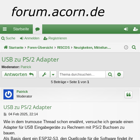
Startseite
ch
Suche
Anmelden
or
Registrieren
n
eg
S
ne
Startseite
Foren-Übersicht
en
RISCOS
Neuigkeiten, Mitteilungen und Ankündigungen
m
ist
u
llz
el
rie
USB zu PS/2 Adapter
c
ug
de
re
Moderator:
Patrick
h
Suche
Erweiter
Antworten
e
riff
n
n
5 Beiträge • Seite
1
von
1
Patrick
Moderator
USB zu PS/2 Adapter
B
04 Feb 2025, 22:14
e
Wie in dem trumouse Thread schon erwähnt, versuche ich gerade einen
i
Adapter für USB Eingabegeräte zu Rechnern mit PS/2 Buchsen zu
t
r
bauen.
a
Als Basis dient ein ESP32-S3, den Quellcode für die Software findet ihr