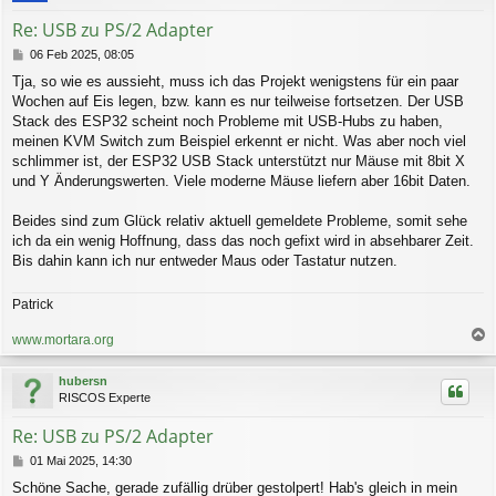
b
Re: USB zu PS/2 Adapter
e
n
B
06 Feb 2025, 08:05
e
Tja, so wie es aussieht, muss ich das Projekt wenigstens für ein paar
i
Wochen auf Eis legen, bzw. kann es nur teilweise fortsetzen. Der USB
t
r
Stack des ESP32 scheint noch Probleme mit USB-Hubs zu haben,
a
meinen KVM Switch zum Beispiel erkennt er nicht. Was aber noch viel
g
schlimmer ist, der ESP32 USB Stack unterstützt nur Mäuse mit 8bit X
und Y Änderungswerten. Viele moderne Mäuse liefern aber 16bit Daten.
Beides sind zum Glück relativ aktuell gemeldete Probleme, somit sehe
ich da ein wenig Hoffnung, dass das noch gefixt wird in absehbarer Zeit.
Bis dahin kann ich nur entweder Maus oder Tastatur nutzen.
Patrick
www.mortara.org
a
c
hubersn
h
RISCOS Experte
o
b
Re: USB zu PS/2 Adapter
e
n
B
01 Mai 2025, 14:30
e
Schöne Sache, gerade zufällig drüber gestolpert! Hab's gleich in mein
i