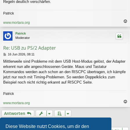
Regeln deutlich verschärfen.
Patrick
www.mortara.org
a
c
Patrick
h
Moderator
o
b
Re: USB zu PS/2 Adapter
e
n
B
16 Jun 2026, 08:11
e
Mittlerweile sind Probleme mit dem USB Host-Modus gelöst, der Adapter
i
erkennt nun alle angeschlossenen Geräte. Maus und Tastatur
t
r
Kommandos werden auch schon an den RISCPC übertragen, ich kämpfe
a
jetzt nur noch mit Timing-Problemen. So werden Doppelklicks zum
g
Beispiel noch nicht richtig erkannt auf RISCPC Seite.
Patrick
www.mortara.org
a
c
Antworten
h
o
5 Beiträge • Seite
1
von
1
b
Diese Website nutzt Cookies, um dir den
e