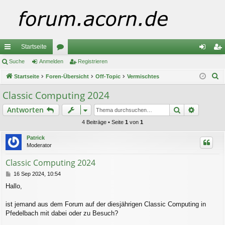
Startseite
ch
Suche
Anmelden
or
Registrieren
n
eg
S
ne
Startseite
Foren-Übersicht
en
Off-Topic
Vermischtes
m
ist
u
llz
el
rie
Classic Computing 2024
c
ug
de
re
Suche
Erweiter
Antworten
h
e
riff
n
n
4 Beiträge • Seite
1
von
1
Patrick
Moderator
Classic Computing 2024
B
16 Sep 2024, 10:54
e
Hallo,
i
t
r
ist jemand aus dem Forum auf der diesjährigen Classic Computing in
a
Pfedelbach mit dabei oder zu Besuch?
g