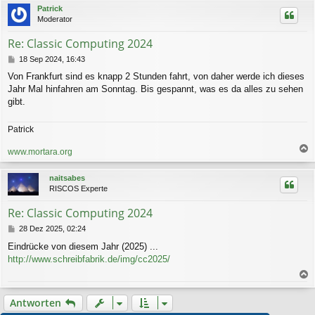
c
Patrick
h
Moderator
o
b
Re: Classic Computing 2024
e
n
B
18 Sep 2024, 16:43
e
Von Frankfurt sind es knapp 2 Stunden fahrt, von daher werde ich dieses
i
Jahr Mal hinfahren am Sonntag. Bis gespannt, was es da alles zu sehen
t
r
gibt.
a
g
Patrick
www.mortara.org
a
c
naitsabes
h
RISCOS Experte
o
b
Re: Classic Computing 2024
e
n
B
28 Dez 2025, 02:24
e
Eindrücke von diesem Jahr (2025) ...
i
http://www.schreibfabrik.de/img/cc2025/
t
r
a
a
g
c
Antworten
h