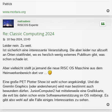
Patrick
www.mortara.org
a
c
naitsabes
h
RISCOS Experte
o
b
Re: Classic Computing 2024
e
n
B
18 Sep 2024, 13:43
e
Leider nein. Zu weit.
i
Ist sicherlich eine interessante Veranstaltung. Die aber leider nur allzuoft
t
r
an Orten stattfindet, wo es herzlich wenig externes Publikum gibt, was
a
schon schade ist.
g
Aber vielleicht stellt ja jemand die neue RISC OS Maschine aus dem
Heimwerkenbereich dort vor ...
Eine große PET Plotter Show ist wohl schon angekündigt. Und die
Gremlin Graphics (oder andersherum) wird man bestimmt auch
bewundern dürfen. JuniorComputer2 hat mittelerweile eine Grafikkarte,
die evtl bis dahin schon erste Softwareunterstützung im OS mitbringt. Es
gibt also wohl auf alle Fälle einiges Interessantes zu sehen.
a