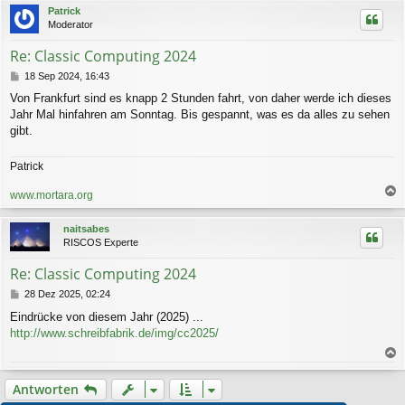
c
Patrick
h
Moderator
o
b
Re: Classic Computing 2024
e
n
B
18 Sep 2024, 16:43
e
Von Frankfurt sind es knapp 2 Stunden fahrt, von daher werde ich dieses
i
Jahr Mal hinfahren am Sonntag. Bis gespannt, was es da alles zu sehen
t
r
gibt.
a
g
Patrick
www.mortara.org
a
c
naitsabes
h
RISCOS Experte
o
b
Re: Classic Computing 2024
e
n
B
28 Dez 2025, 02:24
e
Eindrücke von diesem Jahr (2025) ...
i
http://www.schreibfabrik.de/img/cc2025/
t
r
a
a
g
c
Antworten
h