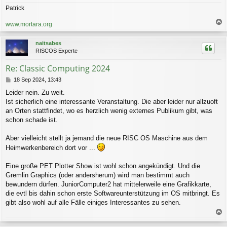
Patrick
www.mortara.org
a
c
naitsabes
h
RISCOS Experte
o
b
Re: Classic Computing 2024
e
n
B
18 Sep 2024, 13:43
e
Leider nein. Zu weit.
i
Ist sicherlich eine interessante Veranstaltung. Die aber leider nur allzuoft
t
r
an Orten stattfindet, wo es herzlich wenig externes Publikum gibt, was
a
schon schade ist.
g
Aber vielleicht stellt ja jemand die neue RISC OS Maschine aus dem
Heimwerkenbereich dort vor ...
Eine große PET Plotter Show ist wohl schon angekündigt. Und die
Gremlin Graphics (oder andersherum) wird man bestimmt auch
bewundern dürfen. JuniorComputer2 hat mittelerweile eine Grafikkarte,
die evtl bis dahin schon erste Softwareunterstützung im OS mitbringt. Es
gibt also wohl auf alle Fälle einiges Interessantes zu sehen.
a