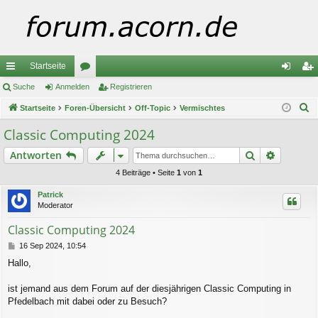
Startseite
ch
Suche
Anmelden
or
Registrieren
n
eg
S
ne
Startseite
Foren-Übersicht
en
Off-Topic
Vermischtes
m
ist
u
llz
el
rie
Classic Computing 2024
c
ug
de
re
Suche
Erweiter
Antworten
h
e
riff
n
n
4 Beiträge • Seite
1
von
1
Patrick
Moderator
Classic Computing 2024
B
16 Sep 2024, 10:54
e
Hallo,
i
t
r
ist jemand aus dem Forum auf der diesjährigen Classic Computing in
a
Pfedelbach mit dabei oder zu Besuch?
g