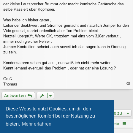
g
der kleine Lautsprecher Brummt oder macht komische Geräusche das
selbe Passiert über Kopfhörer.
Was habe ich bisher getan ,
Enhancer deaktiviert und Stromlos gemacht und natürlich Jumper für den
Vidc gesetzt, startet ordentlich aber Ton Problem bleibt.
Netzteil überprüft, Werte OK, trotzdem mal eins vom 310er verbaut ,
immer noch gleicher Fehler .
Jumper Kontrolliert scheint auch soweit ich das sagen kann in Ordnung
zu sein.
Kondensatoren sehen gut aus , nun weiß ich nicht mehr weiter.
Kennt jemand eventuell das Problem , oder hat gar eine Lösung ?
Gruß
Thomas
a
c
Antworten
h
o
1 Beitrag • Seite
1
von
1
b
Diese Website nutzt Cookies, um dir den
e
Gehe zu
bestmöglichen Komfort bei der Nutzung zu
n
bieten.
Mehr erfahren
Startseite
Foren-Übersicht
Kontakt