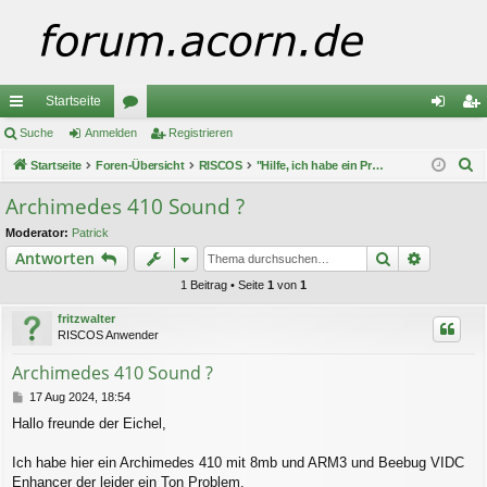
Startseite
ch
Suche
Anmelden
or
Registrieren
n
eg
S
ne
Startseite
Foren-Übersicht
en
RISCOS
"Hilfe, ich habe ein Problem!"
m
ist
u
llz
el
rie
Archimedes 410 Sound ?
c
ug
de
re
Moderator:
Patrick
h
Suche
Erweiter
Antworten
e
riff
n
n
1 Beitrag • Seite
1
von
1
fritzwalter
RISCOS Anwender
Archimedes 410 Sound ?
B
17 Aug 2024, 18:54
e
Hallo freunde der Eichel,
i
t
r
Ich habe hier ein Archimedes 410 mit 8mb und ARM3 und Beebug VIDC
a
Enhancer der leider ein Ton Problem.