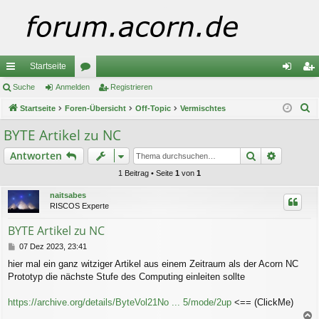
Startseite
ch
Suche
Anmelden
or
Registrieren
n
eg
S
ne
Startseite
Foren-Übersicht
en
Off-Topic
Vermischtes
m
ist
u
llz
el
rie
BYTE Artikel zu NC
c
ug
de
re
Suche
Erweiter
Antworten
h
e
riff
n
n
1 Beitrag • Seite
1
von
1
naitsabes
RISCOS Experte
BYTE Artikel zu NC
B
07 Dez 2023, 23:41
e
hier mal ein ganz witziger Artikel aus einem Zeitraum als der Acorn NC
i
Prototyp die nächste Stufe des Computing einleiten sollte
t
r
a
https://archive.org/details/ByteVol21No ... 5/mode/2up
<== (ClickMe)
g