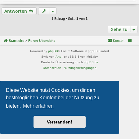
a
c
Antworten
h
o
1 Beitrag • Seite
1
von
1
b
e
Gehe zu
n
Startseite
Foren-Übersicht
Kontakt
Powered by
phpBB
® Forum Software © phpBB Limited
Style von
Arty
- phpBB 3.3 von MrGaby
Deutsche Übersetzung durch
phpBB.de
Datenschutz
|
Nutzungsbedingungen
Diese Website nutzt Cookies, um dir den
bestmöglichen Komfort bei der Nutzung zu
bieten.
Mehr erfahren
Verstanden!