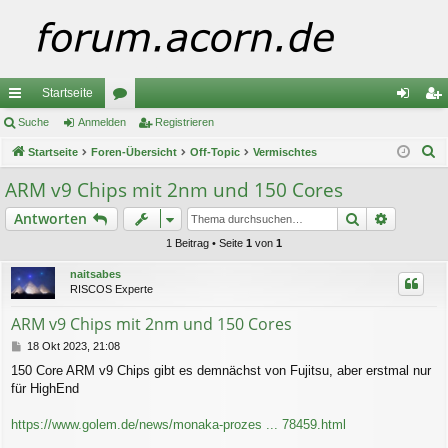
Startseite
ch
Suche
Anmelden
or
Registrieren
n
eg
S
ne
Startseite
Foren-Übersicht
en
Off-Topic
Vermischtes
m
ist
u
llz
el
rie
ARM v9 Chips mit 2nm und 150 Cores
c
ug
de
re
Suche
Erweiter
Antworten
h
e
riff
n
n
1 Beitrag • Seite
1
von
1
naitsabes
RISCOS Experte
ARM v9 Chips mit 2nm und 150 Cores
B
18 Okt 2023, 21:08
e
150 Core ARM v9 Chips gibt es demnächst von Fujitsu, aber erstmal nur
i
für HighEnd
t
r
a
https://www.golem.de/news/monaka-prozes ... 78459.html
g