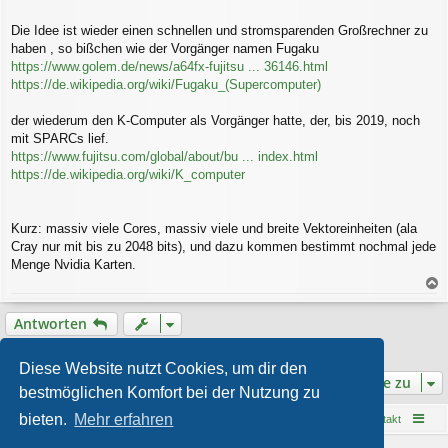
Die Idee ist wieder einen schnellen und stromsparenden Großrechner zu
haben , so bißchen wie der Vorgänger namen Fugaku
https://www.golem.de/news/a64fx-fujitsu ... 36146.html
https://de.wikipedia.org/wiki/Fugaku_(Supercomputer)
der wiederum den K-Computer als Vorgänger hatte, der, bis 2019, noch
mit SPARCs lief.
https://www.fujitsu.com/global/about/bu ... index.html
https://de.wikipedia.org/wiki/K_computer
Kurz: massiv viele Cores, massiv viele und breite Vektoreinheiten (ala
Cray nur mit bis zu 2048 bits), und dazu kommen bestimmt nochmal jede
Menge Nvidia Karten.
a
c
Antworten
h
o
1 Beitrag • Seite
1
von
1
b
Diese Website nutzt Cookies, um dir den
e
Gehe zu
bestmöglichen Komfort bei der Nutzung zu
n
bieten.
Mehr erfahren
Startseite
Foren-Übersicht
Kontakt