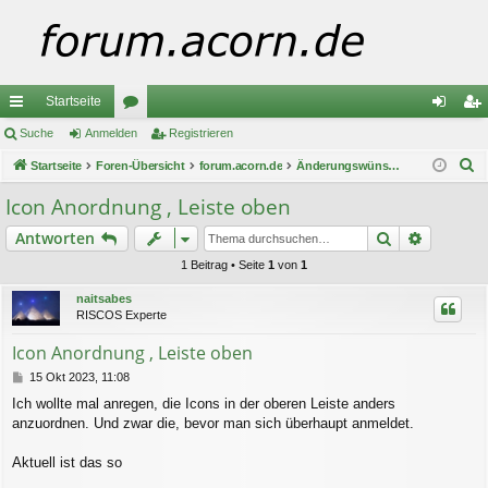
Startseite
ch
Suche
Anmelden
or
Registrieren
n
eg
S
ne
Startseite
Foren-Übersicht
en
forum.acorn.de
Änderungswünsche / -Vorschläge
m
ist
u
llz
el
rie
Icon Anordnung , Leiste oben
c
ug
de
re
Suche
Erweiter
Antworten
h
e
riff
n
n
1 Beitrag • Seite
1
von
1
naitsabes
RISCOS Experte
Icon Anordnung , Leiste oben
B
15 Okt 2023, 11:08
e
Ich wollte mal anregen, die Icons in der oberen Leiste anders
i
anzuordnen. Und zwar die, bevor man sich überhaupt anmeldet.
t
r
a
Aktuell ist das so
g