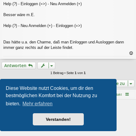
Help (?) - Einloggen (=>) - Neu Anmelden (+)
Besser wäre m.E.
Help (?) - Neu Anmelden (+) - Einloggen (=>)
Das hätte u.a. den Charme, daß man Einloggen und Ausloggen dann
immer ganz rechts auf der Leiste findet.
a
c
Antworten
h
o
1 Beitrag • Seite
1
von
1
b
e
Gehe zu
n
Diese Website nutzt Cookies, um dir den
Startseite
Foren-Übersicht
Kontakt
bestmöglichen Komfort bei der Nutzung zu
bieten.
Mehr erfahren
Powered by
phpBB
® Forum Software © phpBB Limited
Style von
Arty
- phpBB 3.3 von MrGaby
Deutsche Übersetzung durch
phpBB.de
Verstanden!
Datenschutz
|
Nutzungsbedingungen