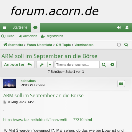
Startseite
ch
Suche
Anmelden
or
Registrieren
n
eg
S
ne
Startseite
Foren-Übersicht
en
Off-Topic
Vermischtes
m
ist
u
llz
el
rie
ARM soll im September an die Börse
c
ug
de
re
Suche
Erweiter
Antworten
h
e
riff
n
n
7 Beiträge • Seite
1
von
1
naitsabes
RISCOS Experte
ARM soll im September an die Börse
B
03 Aug 2023, 14:26
e
.
i
t
r
https://www.faz.net/aktuell/finanzen/fi ... 77310.html
a
g
70 Mrd $ werden "gewünscht". Mal sehen, ob das wie bei Ebay ist und