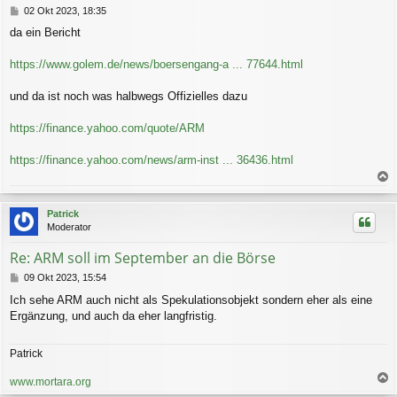
n
B
02 Okt 2023, 18:35
e
da ein Bericht
i
t
r
https://www.golem.de/news/boersengang-a ... 77644.html
a
g
und da ist noch was halbwegs Offizielles dazu
https://finance.yahoo.com/quote/ARM
https://finance.yahoo.com/news/arm-inst ... 36436.html
a
c
Patrick
h
Moderator
o
b
Re: ARM soll im September an die Börse
e
n
B
09 Okt 2023, 15:54
e
Ich sehe ARM auch nicht als Spekulationsobjekt sondern eher als eine
i
Ergänzung, und auch da eher langfristig.
t
r
a
Patrick
g
www.mortara.org
a