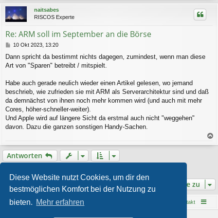
c
naitsabes
h
RISCOS Experte
o
b
Re: ARM soll im September an die Börse
e
n
B
10 Okt 2023, 13:20
e
Dann spricht da bestimmt nichts dagegen, zumindest, wenn man diese
i
Art von "Sparen" betreibt / mitspielt.
t
r
a
Habe auch gerade neulich wieder einen Artikel gelesen, wo jemand
g
beschrieb, wie zufrieden sie mit ARM als Serverarchitektur sind und daß
da demnächst von ihnen noch mehr kommen wird (und auch mit mehr
Cores, höher-schneller-weiter).
Und Apple wird auf längere Sicht da erstmal auch nicht "weggehen"
davon. Dazu die ganzen sonstigen Handy-Sachen.
a
c
Antworten
h
o
7 Beiträge • Seite
1
von
1
b
Diese Website nutzt Cookies, um dir den
e
Gehe zu
bestmöglichen Komfort bei der Nutzung zu
n
bieten.
Mehr erfahren
Startseite
Foren-Übersicht
Kontakt