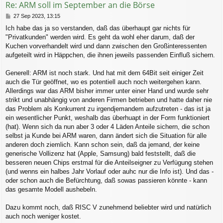
Re: ARM soll im September an die Börse
e
n
B
27 Sep 2023, 13:15
e
Ich habe das ja so verstanden, daß das überhaupt gar nichts für
i
"Privatkunden" werden wird. Es geht da wohl eher darum, daß der
t
r
Kuchen vorverhandelt wird und dann zwischen den Großinteressenten
a
aufgeteilt wird in Häppchen, die ihnen jeweils passenden Einfluß sichern.
g
Generell: ARM ist noch stark. Und hat mit dem 64Bit seit einiger Zeit
auch die Tür geöffnet, wo es potentiell auch noch weitergehen kann.
Allerdings war das ARM bisher immer unter einer Hand und wurde sehr
strikt und unabhängig von anderen Firmen betrieben und hatte daher nie
das Problem als Konkurrent zu irgendjemandem aufzutreten - das ist ja
ein wesentlicher Punkt, weshalb das überhuapt in der Form funktioniert
(hat). Wenn sich da nun aber 3 oder 4 Läden Anteile sichern, die schon
selbst ja Kunde bei ARM waren, dann ändert sich die Situation für alle
anderen doch ziemlich. Kann schon sein, daß da jemand, der keine
generische Vollizenz hat (Apple, Samsung) bald feststellt, daß die
besseren neuen Chips erstmal für die Anteilseigner zu Verfügung stehen
(und wenns ein halbes Jahr Vorlauf oder auhc nur die Info ist). Und das -
oder schon auch die Befürchtung, daß sowas passieren könnte - kann
das gesamte Modell aushebeln.
Dazu kommt noch, daß RISC V zunehmend beliebter wird und natürlich
auch noch weniger kostet.