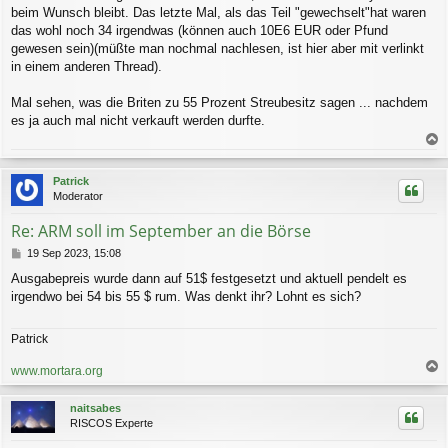
beim Wunsch bleibt. Das letzte Mal, als das Teil "gewechselt"hat waren
das wohl noch 34 irgendwas (können auch 10E6 EUR oder Pfund
gewesen sein)(müßte man nochmal nachlesen, ist hier aber mit verlinkt
in einem anderen Thread).
Mal sehen, was die Briten zu 55 Prozent Streubesitz sagen ... nachdem
es ja auch mal nicht verkauft werden durfte.
a
c
Patrick
h
Moderator
o
b
Re: ARM soll im September an die Börse
e
n
B
19 Sep 2023, 15:08
e
Ausgabepreis wurde dann auf 51$ festgesetzt und aktuell pendelt es
i
irgendwo bei 54 bis 55 $ rum. Was denkt ihr? Lohnt es sich?
t
r
a
Patrick
g
www.mortara.org
a
c
naitsabes
h
RISCOS Experte
o
b