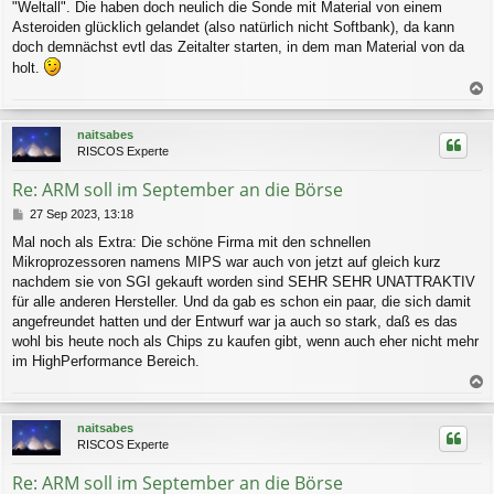
"Weltall". Die haben doch neulich die Sonde mit Material von einem
Asteroiden glücklich gelandet (also natürlich nicht Softbank), da kann
doch demnächst evtl das Zeitalter starten, in dem man Material von da
holt.
a
c
naitsabes
h
RISCOS Experte
o
b
Re: ARM soll im September an die Börse
e
n
B
27 Sep 2023, 13:18
e
Mal noch als Extra: Die schöne Firma mit den schnellen
i
Mikroprozessoren namens MIPS war auch von jetzt auf gleich kurz
t
r
nachdem sie von SGI gekauft worden sind SEHR SEHR UNATTRAKTIV
a
für alle anderen Hersteller. Und da gab es schon ein paar, die sich damit
g
angefreundet hatten und der Entwurf war ja auch so stark, daß es das
wohl bis heute noch als Chips zu kaufen gibt, wenn auch eher nicht mehr
im HighPerformance Bereich.
a
c
naitsabes
h
RISCOS Experte
o
b
Re: ARM soll im September an die Börse
e