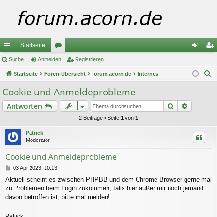
Startseite
ch
Suche
Anmelden
or
Registrieren
n
eg
S
ne
Startseite
Foren-Übersicht
en
forum.acorn.de
Internes
m
ist
u
llz
el
rie
Cookie und Anmeldeprobleme
c
ug
de
re
Suche
Erweiter
Antworten
h
e
riff
n
n
2 Beiträge • Seite
1
von
1
Patrick
Moderator
Cookie und Anmeldeprobleme
B
03 Apr 2023, 10:13
e
Aktuell scheint es zwischen PHPBB und dem Chrome Browser gerne mal
i
zu Problemen beim Login zukommen, falls hier außer mir noch jemand
t
r
davon betroffen ist, bitte mal melden!
a
g
Patrick