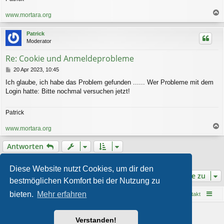
www.mortara.org
a
c
Patrick
h
Moderator
o
b
Re: Cookie und Anmeldeprobleme
e
n
B
20 Apr 2023, 10:45
e
Ich glaube, ich habe das Problem gefunden ...... Wer Probleme mit dem
i
Login hatte: Bitte nochmal versuchen jetzt!
t
r
a
Patrick
g
www.mortara.org
a
c
Antworten
h
o
2 Beiträge • Seite
1
von
1
b
Diese Website nutzt Cookies, um dir den
e
Gehe zu
bestmöglichen Komfort bei der Nutzung zu
n
bieten.
Mehr erfahren
Startseite
Foren-Übersicht
Kontakt
Powered by
phpBB
® Forum Software © phpBB Limited
Verstanden!
Style von
Arty
- phpBB 3.3 von MrGaby