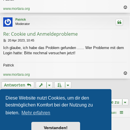
www.mortara.org
a
c
Patrick
h
Moderator
o
b
Re: Cookie und Anmeldeprobleme
e
n
B
20 Apr 2023, 10:45
e
Ich glaube, ich habe das Problem gefunden ...... Wer Probleme mit dem
i
Login hatte: Bitte nochmal versuchen jetzt!
t
r
a
Patrick
g
www.mortara.org
a
c
Antworten
h
o
2 Beiträge • Seite
1
von
1
b
Diese Website nutzt Cookies, um dir den
e
Gehe zu
bestmöglichen Komfort bei der Nutzung zu
n
bieten.
Mehr erfahren
Startseite
Foren-Übersicht
Kontakt
Powered by
phpBB
® Forum Software © phpBB Limited
Verstanden!
Style von
Arty
- phpBB 3.3 von MrGaby