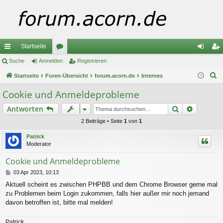
Startseite
ch
Suche
Anmelden
or
Registrieren
n
eg
S
ne
Startseite
Foren-Übersicht
en
forum.acorn.de
Internes
m
ist
u
llz
el
rie
Cookie und Anmeldeprobleme
c
ug
de
re
Suche
Erweiter
Antworten
h
e
riff
n
n
2 Beiträge • Seite
1
von
1
Patrick
Moderator
Cookie und Anmeldeprobleme
B
03 Apr 2023, 10:13
e
Aktuell scheint es zwischen PHPBB und dem Chrome Browser gerne mal
i
zu Problemen beim Login zukommen, falls hier außer mir noch jemand
t
r
davon betroffen ist, bitte mal melden!
a
g
Patrick