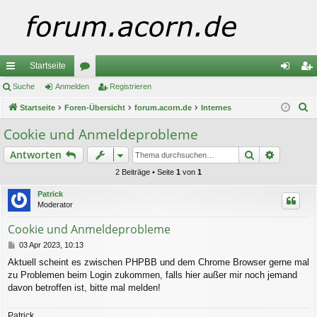
Startseite
ch
Suche
Anmelden
or
Registrieren
n
eg
S
ne
Startseite
Foren-Übersicht
en
forum.acorn.de
Internes
m
ist
u
llz
el
rie
Cookie und Anmeldeprobleme
c
ug
de
re
Suche
Erweiter
Antworten
h
e
riff
n
n
2 Beiträge • Seite
1
von
1
Patrick
Moderator
Cookie und Anmeldeprobleme
B
03 Apr 2023, 10:13
e
Aktuell scheint es zwischen PHPBB und dem Chrome Browser gerne mal
i
zu Problemen beim Login zukommen, falls hier außer mir noch jemand
t
r
davon betroffen ist, bitte mal melden!
a
g
Patrick