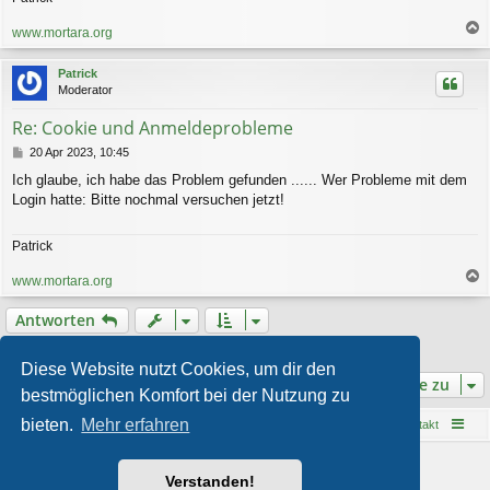
www.mortara.org
a
c
Patrick
h
Moderator
o
b
Re: Cookie und Anmeldeprobleme
e
n
B
20 Apr 2023, 10:45
e
Ich glaube, ich habe das Problem gefunden ...... Wer Probleme mit dem
i
Login hatte: Bitte nochmal versuchen jetzt!
t
r
a
Patrick
g
www.mortara.org
a
c
Antworten
h
o
2 Beiträge • Seite
1
von
1
b
Diese Website nutzt Cookies, um dir den
e
Gehe zu
bestmöglichen Komfort bei der Nutzung zu
n
bieten.
Mehr erfahren
Startseite
Foren-Übersicht
Kontakt
Powered by
phpBB
® Forum Software © phpBB Limited
Verstanden!
Style von
Arty
- phpBB 3.3 von MrGaby