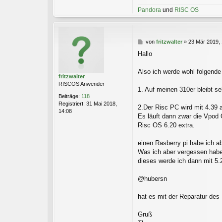
Pandora
und
RISC OS
B
von
fritzwalter
»
23 Mär 2019, 
e
Hallo
i
t
r
Also ich werde wohl folgende 
fritzwalter
a
RISCOS Anwender
g
1. Auf meinen 310er bleibt s
Beiträge:
118
Registriert:
31 Mai 2018,
2.Der Risc PC wird mit 4.39 
14:08
Es läuft dann zwar die Vpod G
Risc OS 6.20 extra.
einen Rasberry pi habe ich abe
Was ich aber vergessen habe
dieses werde ich dann mit 5.2
@hubersn
hat es mit der Reparatur des
Gruß