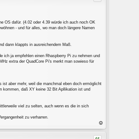
o
b
e
n
che OS dafür. (4.02 oder 4.39 würde ich auch noch OK
ewöhnen - und für alles, wo man doch längere Namen
und dann klappts in ausreichendem Maß.
rde ich ja empfehlen einen Rhaspberry Pi zu nehmen und
300MHz extra der QuadCore Pi's merkt man sowieso für
as ist aber mehr, weil die manchmal eben doch ermöglicht
n kommen, daß XY keine 32 Bit Apllikation ist und
lerweile viel zu selten, auch wenn es die in sich
Vergangenheit zu verharren.
N
a
c
h