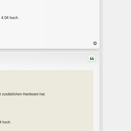
 4.04 hoch .
N
a
c
h
o
b
e
n
r zusätzlichen Hardware hat.
4 hoch .