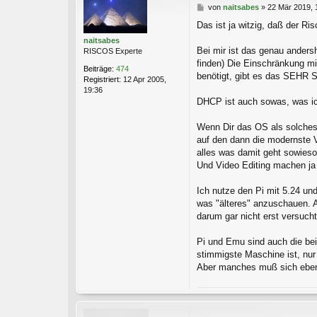
B
von
naitsabes
»
22 Mär 2019, 
e
Das ist ja witzig, daß der R
i
t
naitsabes
r
Bei mir ist das genau anders
RISCOS Experte
a
finden) Die Einschränkung m
Beiträge:
474
g
benötigt, gibt es das SEHR
Registriert:
12 Apr 2005,
19:36
DHCP ist auch sowas, was ic
Wenn Dir das OS als solches 
auf den dann die modernste V
alles was damit geht sowieso 
Und Video Editing machen ja
Ich nutze den Pi mit 5.24 un
was "älteres" anzuschauen. A
darum gar nicht erst versuch
Pi und Emu sind auch die bei
stimmigste Maschine ist, nur
Aber manches muß sich eben d