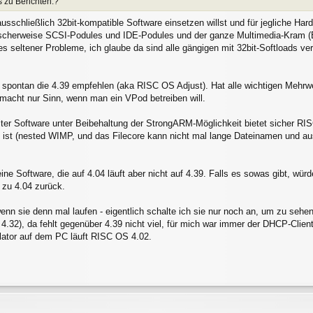
s zu Berichten.?
ausschließlich 32bit-kompatible Software einsetzen willst und für jegliche Hard
scherweise SCSI-Podules und IDE-Podules und der ganze Multimedia-Kram (Ea
s seltener Probleme, ich glaube da sind alle gängigen mit 32bit-Softloads ve
 spontan die 4.39 empfehlen (aka RISC OS Adjust). Hat alle wichtigen Mehrwe
macht nur Sinn, wenn man ein VPod betreiben will.
lter Software unter Beibehaltung der StrongARM-Möglichkeit bietet sicher R
 ist (nested WIMP, und das Filecore kann nicht mal lange Dateinamen und aus
ine Software, die auf 4.04 läuft aber nicht auf 4.39. Falls es sowas gibt, w
zu 4.04 zurück.
enn sie denn mal laufen - eigentlich schalte ich sie nur noch an, um zu sehen
4.32), da fehlt gegenüber 4.39 nicht viel, für mich war immer der DHCP-Clien
ator auf dem PC läuft RISC OS 4.02.