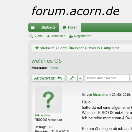
Startseite
Foren
ch
Suche
Anmelden
Registrieren
ne
Startseite
Foren-Übersicht
RISCOS
Allgemein
llz
welches OS
ug
Moderator:
Patrick
riff
Antworten
B
von
fritzwalter
»
22 Mär 2019, 
e
Hallo
i
hätte damal eine allgemeine 
t
r
Welches RISC OS nutzt ihr 
fritzwalter
a
Ich betreibe momentan 4.04u
RISCOS Anwender
g
Beiträge:
118
Bin am überlegen ob ich auf 5
Registriert:
31 Mai 2018,