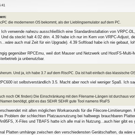
5:41
ben:
 RiscPC die moderneren OS bekommt, als der Lieblingsemulator auf dem PC.
t. Ich verwende nahezu ausschließlich eine Standardinstallation von VRPC-DL,
l. Und da steckt halt 4.02 drin. 4.39 habe ich nur im Kern von VRPC-Adjust, de
...wäre auch mal Zeit für ein Upgrade). 4.39 Softload habe ich nie gebaut, loh
ig gegenüber RPCEmu, weil dort Mauser und Netzwerk und HostFS-Multi-Mount 
terbetrieb ja unbenutzbar.
sherum. Und ja, ich habe 3.7 auf dem RiscPC. Da ist halt einfach das klassische OS
C600 ist selbstverständlich 3.5. Macht aber noch viel weniger Spaß. Ich sag
auch noch OK finden) Die Einschränkung mit den Filename-Längen ist durchaus vo
e Namen benötigt, gibt es das SEHR SEHR gute Tool namens !RaFS
erschwendet mit allen möglichen Workarounds für die Filecore-Limitierungen. R
 das Problem der schlechten Platzausnutzung bei halbwegs brauchbaren Platt
in95FS, X-Files und TBAFS hatte ich alle mal in Nutzung...auch hier gibt es 
mal Platten umhänge zwischen den verschiedensten Gerätschaften, da wäre e