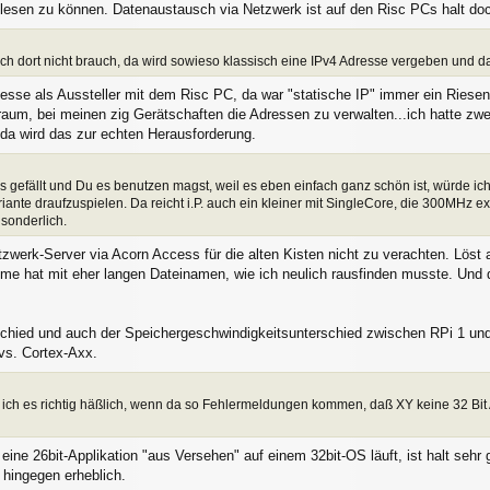
 lesen zu können. Datenaustausch via Netzwerk ist auf den Risc PCs halt do
ch dort nicht brauch, da wird sowieso klassisch eine IPv4 Adresse vergeben und 
 Messe als Aussteller mit dem Risc PC, da war "statische IP" immer ein Ries
btraum, bei meinen zig Gerätschaften die Adressen zu verwalten...ich hatte z
 da wird das zur echten Herausforderung.
s gefällt und Du es benutzen magst, weil es eben einfach ganz schön ist, würde i
ante draufzuspielen. Da reicht i.P. auch ein kleiner mit SingleCore, die 300MHz e
 sonderlich.
Netzwerk-Server via Acorn Access für die alten Kisten nicht zu verachten. Lö
me hat mit eher langen Dateinamen, wie ich neulich rausfinden musste. Und
schied und auch der Speichergeschwindigkeitsunterschied zwischen RPi 1 und 
vs. Cortex-Axx.
ich es richtig häßlich, wenn da so Fehlermeldungen kommen, daß XY keine 32 Bit Ap
eine 26bit-Applikation "aus Versehen" auf einem 32bit-OS läuft, ist halt sehr
 hingegen erheblich.