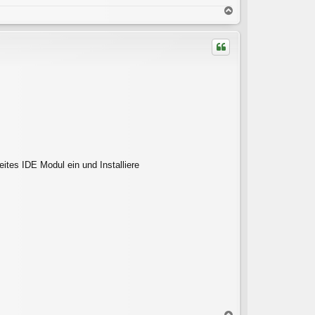
N
a
c
h
o
b
e
n
ites IDE Modul ein und Installiere
N