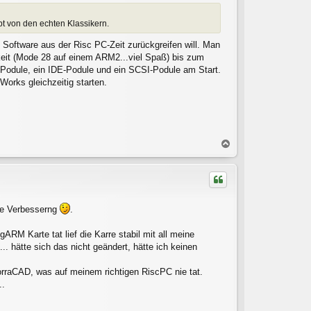
ppt von den echten Klassikern.
Software aus der Risc PC-Zeit zurückgreifen will. Man
keit (Mode 28 auf einem ARM2...viel Spaß) bis zum
-Podule, ein IDE-Podule und ein SCSI-Podule am Start.
orks gleichzeitig starten.
N
a
c
h
o
b
ne Verbesserng
.
e
n
RM Karte tat lief die Karre stabil mit all meine
. hätte sich das nicht geändert, hätte ich keinen
WorraCAD, was auf meinem richtigen RiscPC nie tat.
..