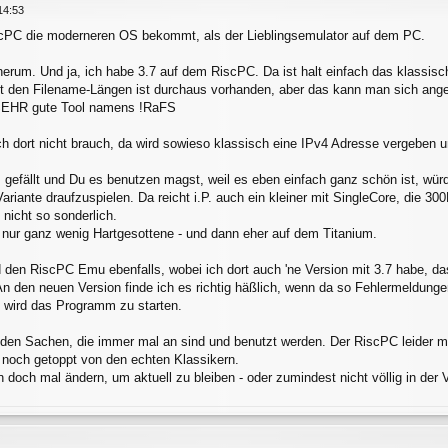
14:53
iscPC die moderneren OS bekommt, als der Lieblingsemulator auf dem PC.
herum. Und ja, ich habe 3.7 auf dem RiscPC. Da ist halt einfach das klassis
it den Filename-Längen ist durchaus vorhanden, aber das kann man sich ang
 SEHR gute Tool namens !RaFS
h dort nicht brauch, da wird sowieso klassisch eine IPv4 Adresse vergeben 
gefällt und Du es benutzen magst, weil es eben einfach ganz schön ist, wü
ariante draufzuspielen. Da reicht i.P. auch ein kleiner mit SingleCore, die 
nicht so sonderlich.
 nur ganz wenig Hartgesottene - und dann eher auf dem Titanium.
d den RiscPC Emu ebenfalls, wobei ich dort auch 'ne Version mit 3.7 habe, d
n den neuen Version finde ich es richtig häßlich, wenn da so Fehlermeldunge
t wird das Programm zu starten.
den Sachen, die immer mal an sind und benutzt werden. Der RiscPC leider mitt
 noch getoppt von den echten Klassikern.
och mal ändern, um aktuell zu bleiben - oder zumindest nicht völlig in der 