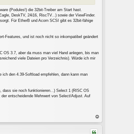
ware (Podules!) die 32bit-Treiber am Start hast.
gle, DeskTV, 24i16, RiscTV...) sowie der ViewFinder.
rsorgt. Für EtherB und Acorn SCSI gibt es 32bit-fähige
rt-Features, und ist noch nicht so inkompatibel geändert
ISC OS 3.7, aber da muss man viel Hand anlegen, bis man
reichend viele Dateien pro Verzeichnis). Würde ich mir
ürde ich den 4.39-Softload empfehlen, dann kann man
, dass sie noch funktionieren...) Select 1 (RISC OS
t der entscheidende Mehrwert von Select/Adjust. Auf
N
a
c
h