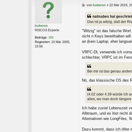
B
von
hubersn
»
22 Mär 2019, 1
e
i
naitsabes hat geschrie
t
Das ist ja witzig, daß der
r
hubersn
a
RISCOS Experte
"Witzig" ist das falsche Wor
g
nicht n Keys bereithalten wil
Beiträge:
386
an (kein Laptop, eher langsam
Registriert:
10 Mär 2005,
15:56
VRPC-DL verwende ich vorrang
schlechter, VRPC ist im Fens
Bei mir ist das genau ander
Nö, das klassische OS des RP
(4.02 oder 4.39 würde ich 
alles, wo man doch länger
Ich habe zuviel Lebenszeit v
Albtraum, und es löst nicht
Alternativen wie LongFiles, W
Dazu kommt, dass ich öfter 