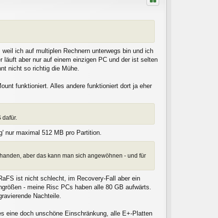
o
b
e
n
 weil ich auf multiplen Rechnern unterwegs bin und ich
r läuft aber nur auf einem einzigen PC und der ist selten
nt nicht so richtig die Mühe.
funktioniert. Alles andere funktioniert dort ja eher
 dafür.
' nur maximal 512 MB pro Partition.
rhanden, aber das kann man sich angewöhnen - und für
aFS ist nicht schlecht, im Recovery-Fall aber ein
engrößen - meine Risc PCs haben alle 80 GB aufwärts.
gravierende Nachteile.
s eine doch unschöne Einschränkung, alle E+-Platten