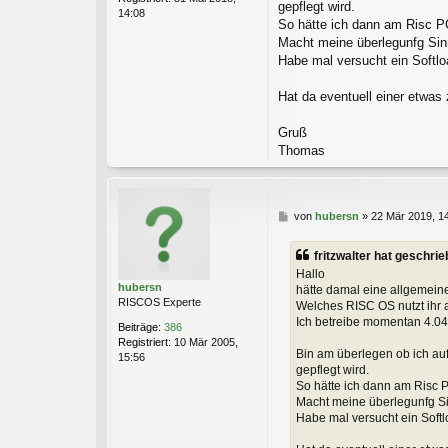
gepflegt wird.
14:08
So hätte ich dann am Risc PC
Macht meine überlegunfg Si
Habe mal versucht ein Softlo
Hat da eventuell einer etwas 
Gruß
Thomas
B
von
hubersn
»
22 Mär 2019, 1
e
i
fritzwalter hat geschrie
t
Hallo
r
hubersn
hätte damal eine allgemein
a
RISCOS Experte
Welches RISC OS nutzt ihr 
g
Ich betreibe momentan 4.04
Beiträge:
386
Registriert:
10 Mär 2005,
Bin am überlegen ob ich auf
15:56
gepflegt wird.
So hätte ich dann am Risc P
Macht meine überlegunfg S
Habe mal versucht ein Softl