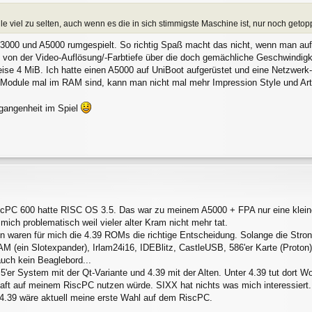
le viel zu selten, auch wenn es die in sich stimmigste Maschine ist, nur noch geto
A3000 und A5000 rumgespielt. So richtig Spaß macht das nicht, wenn man auf 
ts von der Video-Auflösung/-Farbtiefe über die doch gemächliche Geschwindig
eise 4 MiB. Ich hatte einen A5000 auf UniBoot aufgerüstet und eine Netzwerk
 Module mal im RAM sind, kann man nicht mal mehr Impression Style und ArtW
rgangenheit im Spiel
scPC 600 hatte RISC OS 3.5. Das war zu meinem A5000 + FPA nur eine klei
ich problematisch weil vieler alter Kram nicht mehr tat.
n waren für mich die 4.39 ROMs die richtige Entscheidung. Solange die StrongA
(ein Slotexpander), Irlam24i16, IDEBlitz, CastleUSB, 586'er Karte (Proton)..
uch kein Beaglebord...
'er System mit der Qt-Variante und 4.39 mit der Alten. Unter 4.39 tut dort 
thaft auf meinem RiscPC nutzen würde. SIXX hat nichts was mich interessiert.
 4.39 wäre aktuell meine erste Wahl auf dem RiscPC.