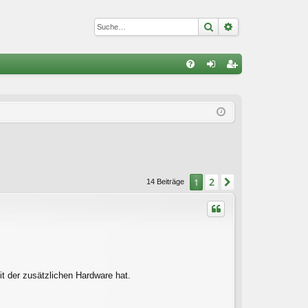
Suche
Erweiterte Suc
S
FA
n
eg
Q
m
ist
el
rie
de
re
n
n
2
1
Nächste
14 Beiträge
t der zusätzlichen Hardware hat.