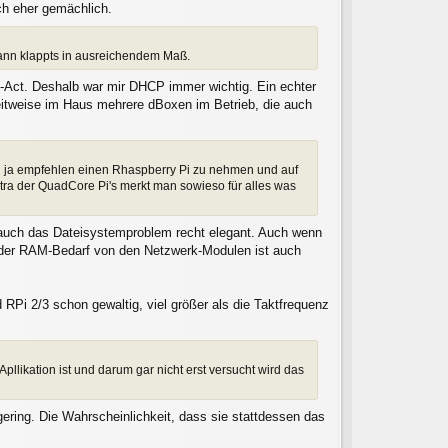
ch eher gemächlich.
dann klappts in ausreichendem Maß.
en-Act. Deshalb war mir DHCP immer wichtig. Ein echter
weitweise im Haus mehrere dBoxen im Betrieb, die auch
ch ja empfehlen einen Rhaspberry Pi zu nehmen und auf
xtra der QuadCore Pi's merkt man sowieso für alles was
st auch das Dateisystemproblem recht elegant. Auch wenn
 der RAM-Bedarf von den Netzwerk-Modulen ist auch
RPi 2/3 schon gewaltig, viel größer als die Taktfrequenz
llikation ist und darum gar nicht erst versucht wird das
 gering. Die Wahrscheinlichkeit, dass sie stattdessen das