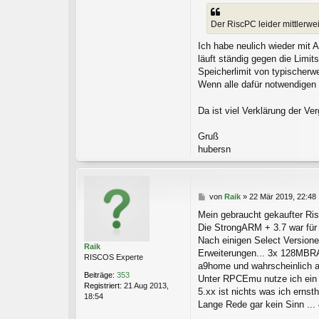
Der RiscPC leider mittlerwei
Ich habe neulich wieder mit 
läuft ständig gegen die Limi
Speicherlimit von typischerw
Wenn alle dafür notwendigen
Da ist viel Verklärung der Ve
Gruß
hubersn
B
von
Raik
»
22 Mär 2019, 22:48
e
Mein gebraucht gekaufter Ri
i
Die StrongARM + 3.7 war für m
t
r
Nach einigen Select Versione
Raik
a
Erweiterungen... 3x 128MBRAM 
RISCOS Experte
g
a9home und wahrscheinlich a
Beiträge:
353
Unter RPCEmu nutze ich ein 5
Registriert:
21 Aug 2013,
5.xx ist nichts was ich erns
18:54
Lange Rede gar kein Sinn ...