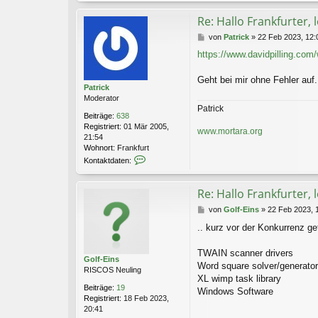
Re: Hallo Frankfurter, 
B
von
Patrick
»
22 Feb 2023, 12:
e
https://www.davidpilling.com
i
t
r
Geht bei mir ohne Fehler auf.
Patrick
a
Moderator
g
Patrick
Beiträge:
638
Registriert:
01 Mär 2005,
www.mortara.org
21:54
Wohnort:
Frankfurt
K
Kontaktdaten:
o
n
t
Re: Hallo Frankfurter, 
a
B
von
Golf-Eins
»
22 Feb 2023, 
k
e
t
.. kurz vor der Konkurrenz 
i
d
t
a
r
TWAIN scanner drivers
t
Golf-Eins
a
e
Word square solver/generator
RISCOS Neuling
g
n
XL wimp task library
v
Beiträge:
19
Windows Software
o
Registriert:
18 Feb 2023,
n
20:41
P