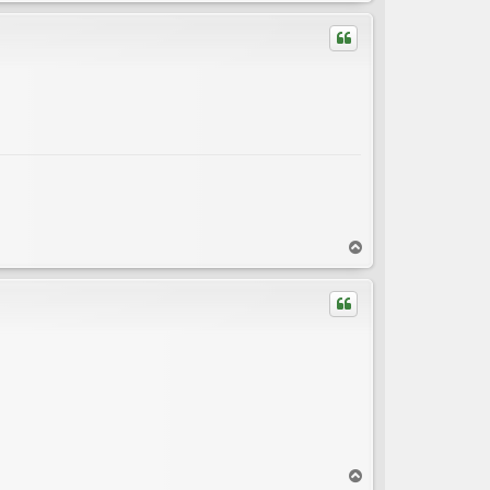
c
h
o
b
e
n
N
a
c
h
o
b
e
n
N