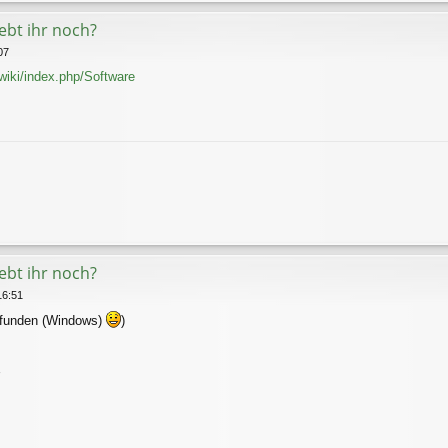
lebt ihr noch?
07
/wiki/index.php/Software
lebt ihr noch?
16:51
gefunden (Windows)
)