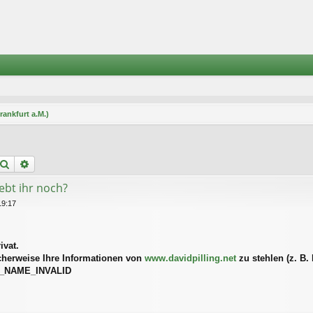
rankfurt a.M.)
Suche
Erweiterte Suche
lebt ihr noch?
19:17
ivat.
cherweise Ihre Informationen von
www.davidpilling.net
zu stehlen (z. B.
_NAME_INVALID