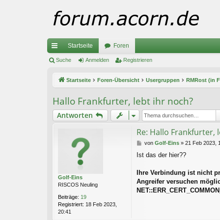
Startseite
Foren
ch
Suche
Anmelden
Registrieren
ne
Startseite
Foren-Übersicht
Usergruppen
RMRost (in F
llz
Hallo Frankfurter, lebt ihr noch?
ug
Antworten
riff
Re: Hallo Frankfurter, 
B
von
Golf-Eins
»
21 Feb 2023, 
e
Ist das der hier??
i
t
r
Ihre Verbindung ist nicht pr
Golf-Eins
a
Angreifer versuchen mögli
RISCOS Neuling
g
NET::ERR_CERT_COMMON
Beiträge:
19
Registriert:
18 Feb 2023,
20:41