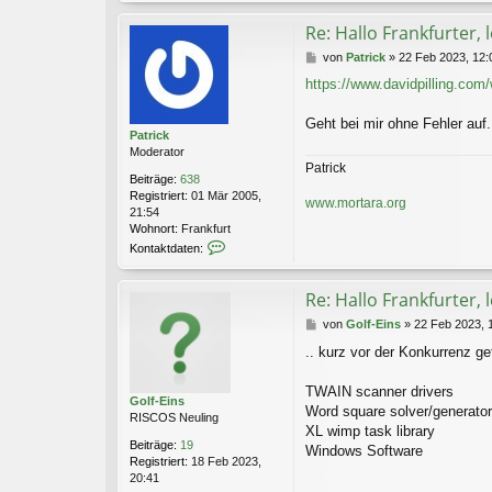
Re: Hallo Frankfurter, 
B
von
Patrick
»
22 Feb 2023, 12:
e
https://www.davidpilling.com
i
t
r
Geht bei mir ohne Fehler auf.
Patrick
a
Moderator
g
Patrick
Beiträge:
638
Registriert:
01 Mär 2005,
www.mortara.org
21:54
Wohnort:
Frankfurt
K
Kontaktdaten:
o
n
t
Re: Hallo Frankfurter, 
a
B
von
Golf-Eins
»
22 Feb 2023, 
k
e
t
.. kurz vor der Konkurrenz 
i
d
t
a
r
TWAIN scanner drivers
t
Golf-Eins
a
e
Word square solver/generator
RISCOS Neuling
g
n
XL wimp task library
v
Beiträge:
19
Windows Software
o
Registriert:
18 Feb 2023,
n
20:41
P