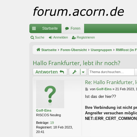
Startseite
Foren
ch
Suche
Anmelden
Registrieren
ne
Startseite
Foren-Übersicht
Usergruppen
RMRost (in F
llz
Hallo Frankfurter, lebt ihr noch?
ug
Antworten
riff
Re: Hallo Frankfurter, 
B
von
Golf-Eins
»
21 Feb 2023, 
e
Ist das der hier??
i
t
r
Ihre Verbindung ist nicht pr
Golf-Eins
a
Angreifer versuchen mögli
RISCOS Neuling
g
NET::ERR_CERT_COMMON
Beiträge:
19
Registriert:
18 Feb 2023,
20:41