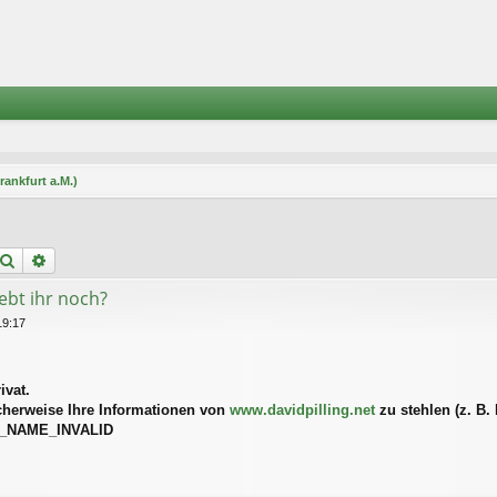
rankfurt a.M.)
Suche
Erweiterte Suche
lebt ihr noch?
19:17
ivat.
cherweise Ihre Informationen von
www.davidpilling.net
zu stehlen (z. B.
_NAME_INVALID