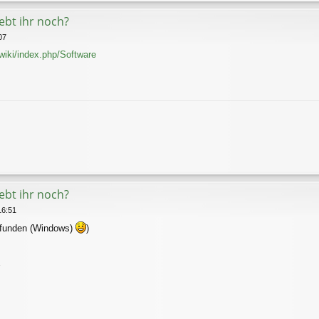
lebt ihr noch?
07
/wiki/index.php/Software
lebt ihr noch?
16:51
gefunden (Windows)
)