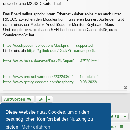
und/oder eine M2 SSD Karte drauf.
Das Board selbst spricht intern Ethernet - daher sollte man auch unter
RISCOS zwischen den Modules kommunizieren können. Außerdem gibt
es für eines der Modules Anschlüsse für Monitor, Keyboard, Maus.
Und: es gibt prinzipiell auch SEHR schöne kleine Cases dafür, da es
Standardmaße hat.
https://deskpi.com/collections/deskpi-s ... -supported
Bilder einzeln
https://github.com/DeskPi-Team/super6c
https://www.heise.de/news/DeskPi-Super6 ... 43530.html
https://www.cnx-software.com/2022/08/24 ... 4-modules/
https://www.geeky-gadgets.com/raspberry ... 9-08-2022/
a
c
Antworten
h
o
1 Beitrag • Seite
1
von
1
b
Diese Website nutzt Cookies, um dir den
e
Gehe zu
bestmöglichen Komfort bei der Nutzung zu
n
bieten.
Mehr erfahren
Startseite
Foren-Übersicht
Kontakt