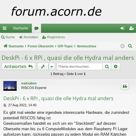
Startseite
ch
Suche
Anmelden
or
Registrieren
n
eg
S
ne
Startseite
Foren-Übersicht
en
Off-Topic
Vermischtes
m
ist
u
llz
el
rie
DeskPi - 6 x RPi , quasi die olle Hydra mal anders
c
ug
de
re
Suche
Erweiter
Antworten
h
e
riff
n
n
1 Beitrag • Seite
1
von
1
naitsabes
RISCOS Experte
DeskPi - 6 x RPi , quasi die olle Hydra mal anders
B
27 Aug 2022, 14:40
e
Es gibt mal wieder eine irgendwie interessante Hardware, die zumindest
i
potentiell RISCOS fähig ist.
t
r
Gewissermaßen handelt es sich um ein "Steckbrett" auf dessen
a
Oberseite man bis zu 6 ComputeModules aus dem Raspberry Pi Lager
g
aufsetzen kann, rückseitig passen zu jedem Modul ein RAM Kärtchen