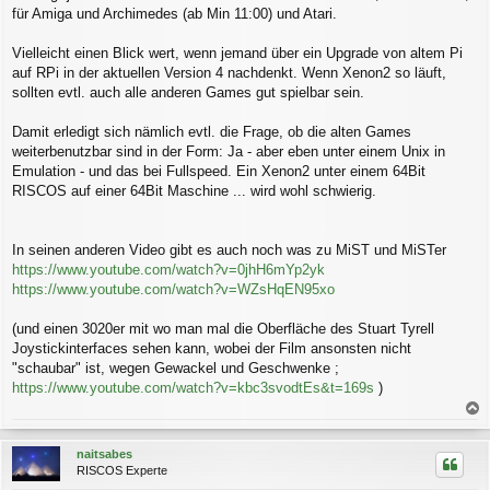
für Amiga und Archimedes (ab Min 11:00) und Atari.
Vielleicht einen Blick wert, wenn jemand über ein Upgrade von altem Pi
auf RPi in der aktuellen Version 4 nachdenkt. Wenn Xenon2 so läuft,
sollten evtl. auch alle anderen Games gut spielbar sein.
Damit erledigt sich nämlich evtl. die Frage, ob die alten Games
weiterbenutzbar sind in der Form: Ja - aber eben unter einem Unix in
Emulation - und das bei Fullspeed. Ein Xenon2 unter einem 64Bit
RISCOS auf einer 64Bit Maschine ... wird wohl schwierig.
In seinen anderen Video gibt es auch noch was zu MiST und MiSTer
https://www.youtube.com/watch?v=0jhH6mYp2yk
https://www.youtube.com/watch?v=WZsHqEN95xo
(und einen 3020er mit wo man mal die Oberfläche des Stuart Tyrell
Joystickinterfaces sehen kann, wobei der Film ansonsten nicht
"schaubar" ist, wegen Gewackel und Geschwenke ;
https://www.youtube.com/watch?v=kbc3svodtEs&t=169s
)
a
c
naitsabes
h
RISCOS Experte
o