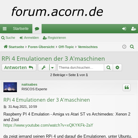
Startseite
ch
Suche
Anmelden
or
Registrieren
n
eg
S
ne
Startseite
Foren-Übersicht
en
Off-Topic
Vermischtes
m
ist
u
llz
el
rie
RPi 4 Emulationen der 3 A'maschinen
c
ug
de
re
Suche
Erweiter
Antworten
h
e
riff
n
n
2 Beiträge • Seite
1
von
1
naitsabes
RISCOS Experte
RPi 4 Emulationen der 3 A'maschinen
B
31 Aug 2021, 10:59
e
Raspberry PI 4 Emulation - Amiga vs Atari ST vs Archimedes: Xenon 2
i
and Zool
t
r
https://www.youtube.com/watch?v=xQKYKFk-2aY
a
g
da zeigt jemand seinen RPi 4 und darauf die Emulationen, unter Ubuntu,