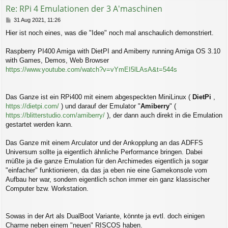
b
Re: RPi 4 Emulationen der 3 A'maschinen
e
n
B
31 Aug 2021, 11:26
e
Hier ist noch eines, was die "Idee" noch mal anschaulich demonstriert.
i
t
r
Raspberry PI400 Amiga with DietPI and Amiberry running Amiga OS 3.10
a
with Games, Demos, Web Browser
g
https://www.youtube.com/watch?v=vYmEI5lLAsA&t=544s
Das Ganze ist ein RPi400 mit einem abgespeckten MiniLinux (
DietPi
,
https://dietpi.com/
) und darauf der Emulator "
Amiberry
" (
https://blitterstudio.com/amiberry/
), der dann auch direkt in die Emulation
gestartet werden kann.
Das Ganze mit einem Arculator und der Ankopplung an das ADFFS
Universum sollte ja eigentlich ähnliche Performance bringen. Dabei
müßte ja die ganze Emulation für den Archimedes eigentlich ja sogar
"einfacher" funktionieren, da das ja eben nie eine Gamekonsole vom
Aufbau her war, sondern eigentlich schon immer ein ganz klassischer
Computer bzw. Workstation.
Sowas in der Art als DualBoot Variante, könnte ja evtl. doch einigen
Charme neben einem "neuen" RISCOS haben.