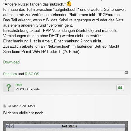
g
"Andere Nutzer fanden das nützlich."
Ich habe das Teil inzwischen "aufgehübscht" und erweitert. Sollte soweit
auf allen mir zur Verfügung stehenden Plattformen inkl. RPCEmu tun.
Das Teil erkennt, wenn z.B. das Kabel rausgezogen wird oder das Netz
aus enem anderen Grund "verloren" geht.
Einschränkung aktuell: PPP-Verbindungen (Surfstick) und manuelle
Verbindungen (sprich ohne DHCP) werden nicht unterstützt.
Einschränkung 1 ist in Arbeit, Einschränkung 2 noch nicht.
Zusätzlich arbeite ich an "Netzwechsel" im laufenden Betrieb. Macht
Sinn beim Pi mit WiFi-HAT oder Ti (2x Ether).
Download
Pandora
und
RISC OS
a
c
Raik
h
RISCOS Experte
o
b
e
n
B
31 Mär 2020, 13:21
e
Bildchen vielleicht noch...
i
t
r
a