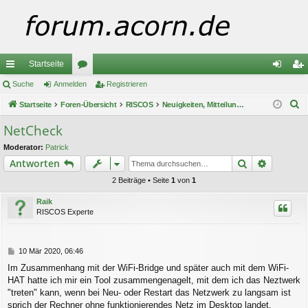
Startseite
ch
Suche
Anmelden
or
Registrieren
n
eg
S
ne
Startseite
Foren-Übersicht
en
RISCOS
Neuigkeiten, Mitteilungen und Ankündigungen
m
ist
u
llz
el
rie
NetCheck
c
ug
de
re
Moderator:
Patrick
h
Suche
Erweiter
Antworten
e
riff
n
n
2 Beiträge • Seite
1
von
1
Raik
RISCOS Experte
B
10 Mär 2020, 06:46
e
Im Zusammenhang mit der WiFi-Bridge und später auch mit dem WiFi-
i
HAT hatte ich mir ein Tool zusammengenagelt, mit dem ich das Neztwerk
t
r
"treten" kann, wenn bei Neu- oder Restart das Netzwerk zu langsam ist
a
sprich der Rechner ohne funktionierendes Netz im Desktop landet.