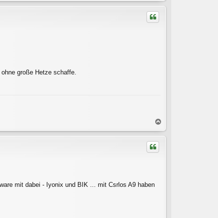
c
h
o
b
e
n
 ohne große Hetze schaffe.
N
a
c
h
o
b
e
n
ware mit dabei - Iyonix und BIK ... mit Csrlos A9 haben