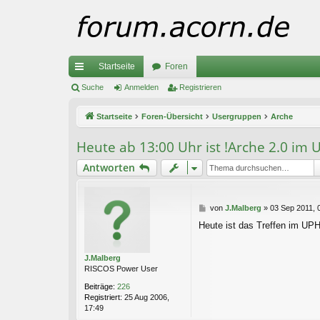
Startseite
Foren
ch
Suche
Anmelden
Registrieren
ne
Startseite
Foren-Übersicht
Usergruppen
Arche
llz
Heute ab 13:00 Uhr ist !Arche 2.0 im 
ug
Antworten
riff
B
von
J.Malberg
»
03 Sep 2011, 
e
Heute ist das Treffen im UPH
i
t
r
J.Malberg
a
RISCOS Power User
g
Beiträge:
226
Registriert:
25 Aug 2006,
17:49