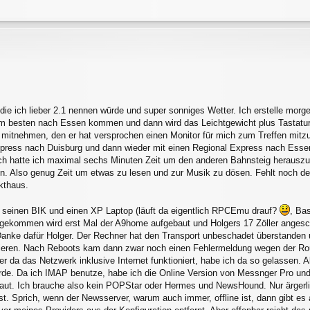
die ich lieber 2.1 nennen würde und super sonniges Wetter. Ich erstelle mo
m besten nach Essen kommen und dann wird das Leichtgewicht plus Tastatur,
 mitnehmen, den er hat versprochen einen Monitor für mich zum Treffen mitz
xpress nach Duisburg und dann wieder mit einen Regional Express nach Essen
ich hatte ich maximal sechs Minuten Zeit um den anderen Bahnsteig herausz
n. Also genug Zeit um etwas zu lesen und zur Musik zu dösen. Fehlt noch de
kthaus.
 seinen BIK und einen XP Laptop (läuft da eigentlich RPCEmu drauf?
, Ba
ekommen wird erst Mal der A9home aufgebaut und Holgers 17 Zöller angesc
Danke dafür Holger. Der Rechner hat den Transport unbeschadet überstanden
eren. Nach Reboots kam dann zwar noch einen Fehlermeldung wegen der Rout
r da das Netzwerk inklusive Internet funktioniert, habe ich da so gelassen. 
würde. Da ich IMAP benutze, habe ich die Online Version von Messnger Pro und
baut. Ich brauche also kein POPStar oder Hermes und NewsHound. Nur ärgerli
ist. Sprich, wenn der Newsserver, warum auch immer, offline ist, dann gibt e