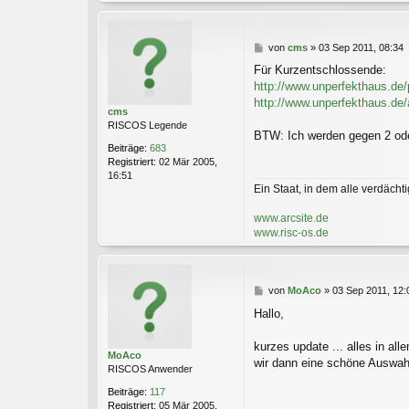
B
von
cms
»
03 Sep 2011, 08:34
e
Für Kurzentschlossende:
i
http://www.unperfekthaus.de/p
t
r
http://www.unperfekthaus.de/
cms
a
RISCOS Legende
g
BTW: Ich werden gegen 2 oder
Beiträge:
683
Registriert:
02 Mär 2005,
16:51
Ein Staat, in dem alle verdächtig
www.arcsite.de
www.risc-os.de
B
von
MoAco
»
03 Sep 2011, 12:
e
Hallo,
i
t
r
kurzes update ... alles in a
MoAco
a
wir dann eine schöne Auswa
RISCOS Anwender
g
Beiträge:
117
Registriert:
05 Mär 2005,