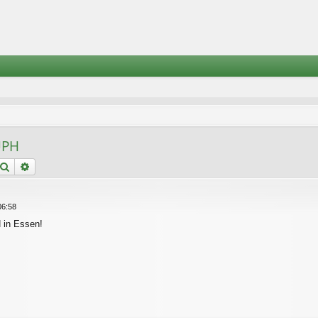
UPH
Suche
Erweiterte Suche
06:58
 in Essen!