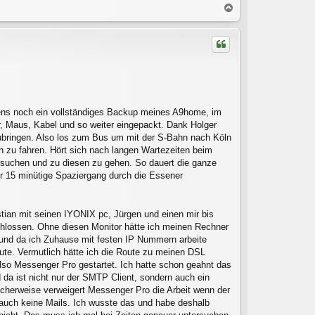
N
a
c
h
o
b
e
n
rgens noch ein vollständiges Backup meines A9home, im
 Maus, Kabel und so weiter eingepackt. Dank Holger
ubringen. Also los zum Bus um mit der S-Bahn nach Köln
 zu fahren. Hört sich nach langen Wartezeiten beim
usuchen und zu diesen zu gehen. So dauert die ganze
r 15 minütige Spaziergang durch die Essener
stian mit seinen IYONIX pc, Jürgen und einen mir bis
hlossen. Ohne diesen Monitor hätte ich meinen Rechner
 und da ich Zuhause mit festen IP Nummern arbeite
e. Vermutlich hätte ich die Route zu meinen DSL
Also Messenger Pro gestartet. Ich hatte schon geahnt das
 da ist nicht nur der SMTP Client, sondern auch ein
cherweise verweigert Messenger Pro die Arbeit wenn der
s auch keine Mails. Ich wusste das und habe deshalb