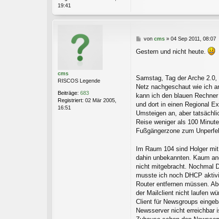
19:41
B
von
cms
»
04 Sep 2011, 08:07
e
Gestern und nicht heute.
i
t
r
cms
a
Samstag, Tag der Arche 2.0, 
RISCOS Legende
g
Netz nachgeschaut wie ich a
Beiträge:
683
kann ich den blauen Rechner
Registriert:
02 Mär 2005,
und dort in einen Regional E
16:51
Umsteigen an, aber tatsächl
Reise weniger als 100 Minute
Fußgängerzone zum Unperfe
Im Raum 104 sind Holger mit
dahin unbekannten. Kaum ang
nicht mitgebracht. Nochmal 
musste ich noch DHCP aktivi
Router entfernen müssen. Abe
der Mailclient nicht laufen 
Client für Newsgroups einge
Newsserver nicht erreichbar 