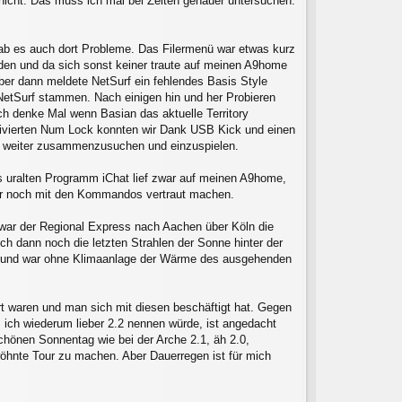
nicht. Das muss ich mal bei Zeiten genauer untersuchen.
b es auch dort Probleme. Das Filermenü war etwas kurz
en und da sich sonst keiner traute auf meinen A9home
ber dann meldete NetSurf ein fehlendes Basis Style
NetSurf stammen. Nach einigen hin und her Probieren
ch denke Mal wenn Basian das aktuelle Territory
ktivierten Num Lock konnten wir Dank USB Kick und einen
so weiter zusammenzusuchen und einzuspielen.
s uralten Programm iChat lief zwar auf meinen A9home,
 nur noch mit den Kommandos vertraut machen.
war der Regional Express nach Aachen über Köln die
ch dann noch die letzten Strahlen der Sonne hinter der
rt und war ohne Klimaanlage der Wärme des ausgehenden
Ort waren und man sich mit diesen beschäftigt hat. Gegen
s ich wiederum lieber 2.2 nennen würde, ist angedacht
chönen Sonnentag wie bei der Arche 2.1, äh 2.0,
hnte Tour zu machen. Aber Dauerregen ist für mich