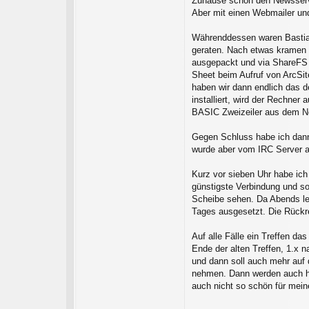
Zuhause schon den Newsserver
Aber mit einen Webmailer und
Währenddessen waren Bastian
geraten. Nach etwas kramen 
ausgepackt und via ShareFS a
Sheet beim Aufruf von ArcSit
haben wir dann endlich das d
installiert, wird der Rechne
BASIC Zweizeiler aus dem Ne
Gegen Schluss habe ich dann
wurde aber vom IRC Server ab
Kurz vor sieben Uhr habe ic
günstigste Verbindung und so
Scheibe sehen. Da Abends le
Tages ausgesetzt. Die Rückre
Auf alle Fälle ein Treffen d
Ende der alten Treffen, 1.x n
und dann soll auch mehr auf 
nehmen. Dann werden auch ho
auch nicht so schön für mei