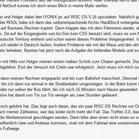
 meines Providers aus der Konfiguration entfernt. Aber offenbar reicht das 
 NetSurf konnte ich doch einen Blick in meine Mails werfen.
 und Holger dabei den IYONIX pc auf RISC OS 5.16 upzudaten. Natürlich ga
bei ROOL habe ich dann das selbstentpackende Archiv HardDisc4 runtergelad
uf Bastians Rechner kopiert. Dann klappte das mit dem Filermenü wieder, a
e. Da auf der Eingangseite von ArcSite kein CSS benutzt wird, muss es von 
eutsche Territory entfernt und schon waren dieses Probleme Vergangenheit. I
r auch wieder in Deutsch laufen. Andere Probleme wie mit der Maus und den a
tz beheben. Bastian hat jetzt noch die Aufgabe die fehlenden Module und 
 mit Hilfe von Holger meinen ersten halben Schritt zum Chaten gemacht. Da
gelehnt. Erst der Versuch mit Cretin war erfolgreich. Jetzt muss ich mich
h dann meinen Rechner eingepackt und bin zum Bahnhof marschiert. Diesmal 
 bin ich dann nur einmal in die Straßenbahn umgestiegen. In der Bahn konnt i
ider nur selten der Bus fährt, bin ich noch 15 Minuten nach Hause gewande
ise hat damit von Tür zur Tür weniger als zwei Stunden gedauert.
as sich gelohnt hat. Das liegt auch daran, das ein paar RISC OS Rechner vor 
ach meiner Zählweise, war das leider nicht mehr der Fall. Das Treffen 3.0, da
die Werbetrommel geschlagen werden. Dann bitte aber einen nicht einen so s
ffentlich Uwe und Andreas kommen, statt mit dem Fahrrad eine sonnenverwö
ne Fußwege.