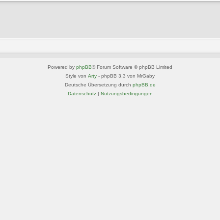
Powered by
phpBB
® Forum Software © phpBB Limited
Style von
Arty
- phpBB 3.3 von MrGaby
Deutsche Übersetzung durch
phpBB.de
Datenschutz
|
Nutzungsbedingungen