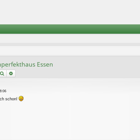
Unperfekthaus Essen
Suche
Erweiterte Suche
8:06
ich schon!