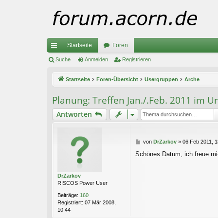
Startseite
Foren
ch
Suche
Anmelden
Registrieren
ne
Startseite
Foren-Übersicht
Usergruppen
Arche
llz
Planung: Treffen Jan./.Feb. 2011 im 
ug
Antworten
riff
B
von
DrZarkov
»
06 Feb 2011, 1
e
Schönes Datum, ich freue m
i
t
r
DrZarkov
a
RISCOS Power User
g
Beiträge:
160
Registriert:
07 Mär 2008,
10:44