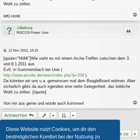
Wohl zu stillen.
MfG HöMi
a
c
J.Malberg
h
RISCOS Power User
o
b
e
n
B
12 Nov 2010, 18:15
e
[quote="HöMi"]Wie sieht es mit einem Arche-Treffen zwischen dem 3.
i
und 8.1.2011 aus.
t
r
Evtl. in Gummersbach bei Uwe (
a
http://www.arcsite.de/news/index.php?p=334
).
g
Da könnten wir uns u.a. gemeinsam mal dem BeagleBoard widmen. Aber
sicherlich gibts da auch irgendwo eine nette Gelegenheit, das leibliche
Wohl zu stillen. [/quote]
Von mir aus gerne und würde auch kommen!
a
c
Antworten
h
o
2 Beiträge • Seite
1
von
1
b
Diese Website nutzt Cookies, um dir den
e
Gehe zu
bestmöglichen Komfort bei der Nutzung zu
n