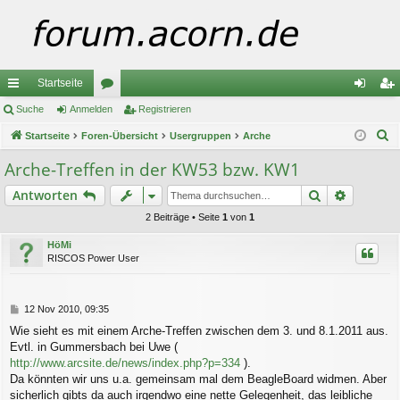
Startseite
ch
Suche
Anmelden
or
Registrieren
n
eg
S
ne
Startseite
Foren-Übersicht
en
Usergruppen
Arche
m
ist
u
llz
el
rie
Arche-Treffen in der KW53 bzw. KW1
c
ug
de
re
Suche
Erweiter
Antworten
h
e
riff
n
n
2 Beiträge • Seite
1
von
1
HöMi
RISCOS Power User
B
12 Nov 2010, 09:35
e
Wie sieht es mit einem Arche-Treffen zwischen dem 3. und 8.1.2011 aus.
i
Evtl. in Gummersbach bei Uwe (
t
r
http://www.arcsite.de/news/index.php?p=334
).
a
Da könnten wir uns u.a. gemeinsam mal dem BeagleBoard widmen. Aber
g
sicherlich gibts da auch irgendwo eine nette Gelegenheit, das leibliche