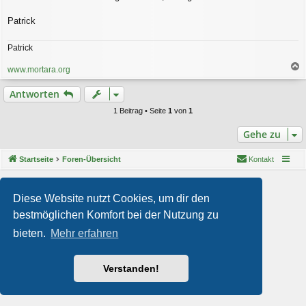
Patrick
Patrick
www.mortara.org
a
c
Antworten
h
o
1 Beitrag • Seite
1
von
1
b
e
Gehe zu
n
Startseite
Foren-Übersicht
Kontakt
Powered by
phpBB
® Forum Software © phpBB Limited
Style von
Arty
- phpBB 3.3 von MrGaby
Diese Website nutzt Cookies, um dir den
Deutsche Übersetzung durch
phpBB.de
bestmöglichen Komfort bei der Nutzung zu
Datenschutz
|
Nutzungsbedingungen
bieten.
Mehr erfahren
Verstanden!