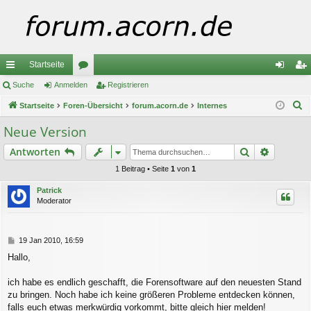
Startseite
ch
Suche
Anmelden
or
Registrieren
n
eg
S
ne
Startseite
Foren-Übersicht
en
forum.acorn.de
Internes
m
ist
u
llz
el
rie
Neue Version
c
ug
de
re
Suche
Erweiter
Antworten
h
e
riff
n
n
1 Beitrag • Seite
1
von
1
Patrick
Moderator
B
19 Jan 2010, 16:59
e
Hallo,
i
t
r
ich habe es endlich geschafft, die Forensoftware auf den neuesten Stand
a
zu bringen. Noch habe ich keine größeren Probleme entdecken können,
g
falls euch etwas merkwürdig vorkommt, bitte gleich hier melden!