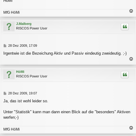
HöMi
MfG HöMi
a
c
J.Malberg
h
RISCOS Power User
o
b
e
n
B
28 Dez 2009, 17:09
e
Irgentwie ist die Bezeichung Aktiv und Passiv eindeutig zweideutig. ;-)
i
t
a
r
a
c
HöMi
g
h
RISCOS Power User
o
b
e
n
B
28 Dez 2009, 19:07
e
Ja, das ist wohl leider so.
i
t
r
Unter "Statistik" kann man dann einen Blick auf die "besonders" Aktiven
a
werfen;-)
g
MfG HöMi
a