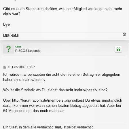
Gibt es auch Statistiken darüber, welches Mitglied wie lange nicht mehr
aktiv war?
Bye
MfG HöMi
a
c
cms
h
RISCOS Legende
o
b
e
n
B
16 Feb 2009, 10:57
e
Ich würde mal behaupten die acht die nie einen Betrag hier abgegeben
i
haben sind inaktiv/passiv.
t
r
a
Wo ist die Statistik wo Du siehst das acht inaktiv/passiv sind?
g
Über http://forum.acorn.de/members.php solltest Du etwas umständlich
daran kommen wer wann seinen letzten Betrag abgesetzt hat. Aber bei
64 Mitgliedern ist das noch machbar.
Ein Staat, in dem alle verdächtig sind, ist selbst verdächtig