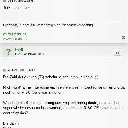
n
B
16 Feb 2009, 13:44
e
Jetzt sehe ich es.
i
t
r
a
Ein Staat, in dem alle verdächtig sind, ist selbst verdächtig
g
www.arcsite.de
www.risc-os.de
a
c
HöMi
h
RISCOS Power User
o
b
e
n
B
28 Dez 2009, 14:17
e
Die Zahl der Aktiven (56) scheint ja sehr stabil zu sein. ;-)
i
t
r
Mich würd' ja mal interessieren, wie viele User in Deutschland hier und da
a
noch unter RISC OS etwas machen.
g
Wenn ich die Berichterstattung aus England richtig deute, sind es dort
sogar wieder etwas mehr geworden, die sich mit RISC OS beschäftigen,
oder trügt das?
Bis dahin