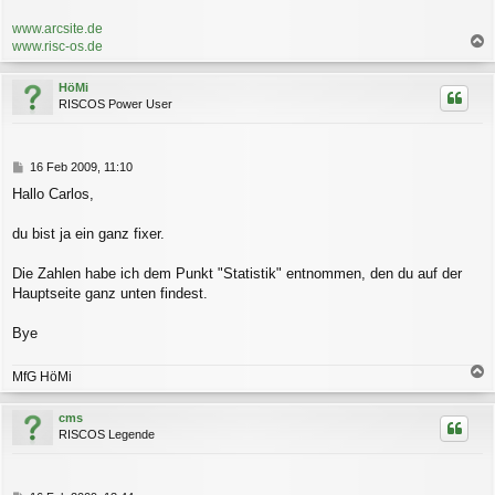
www.arcsite.de
www.risc-os.de
a
c
HöMi
h
RISCOS Power User
o
b
e
n
B
16 Feb 2009, 11:10
e
Hallo Carlos,
i
t
r
du bist ja ein ganz fixer.
a
g
Die Zahlen habe ich dem Punkt "Statistik" entnommen, den du auf der
Hauptseite ganz unten findest.
Bye
MfG HöMi
a
c
cms
h
RISCOS Legende
o
b
e