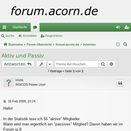
Startseite
ch
Suche
Anmelden
or
Registrieren
n
eg
S
ne
Startseite
Foren-Übersicht
en
forum.acorn.de
Internes
m
ist
u
llz
el
rie
Aktiv und Passiv
c
ug
de
re
Suche
Erweiter
Antworten
h
e
riff
n
n
7 Beiträge • Seite
1
von
1
HöMi
RISCOS Power User
B
16 Feb 2009, 10:24
e
Hallo!
i
t
r
In der Statistik lese ich 56 "aktive" Mitglieder.
a
Wann wird man eigentlich ein "passives" Mitglied? Davon haben wir im
g
Forum ja 8.